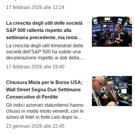
indebolire il cosiddetto commercio
17 febbraio 2026 alle 12:24
legato alla paura dell'intelligenza
artificiale, tra cui...
La crescita degli utili delle società
S&P 500 rallenta rispetto alla
settimana precedente, ma resta
sopra le stime, afferma
La crescita degli utili trimestrali delle
società dell'S&P 500 ha subito una
Oppenheimer
decelerazione rispetto ai dati della
settimana precedente, ma è rimasta
17 febbraio 2026 alle 19:40
nettamente superiore alle stime di
Wall...
Chiusura Mista per le Borse USA;
Wall Street Segna Due Settimane
Consecutive di Perdite
Gli indici azionari statunitensi hanno
chiuso in modo misto venerdì, con le
azioni di Intel in forte calo dopo la
pubblicazione dei risultati trimestrali,
23 gennaio 2026 alle 22:45
mentre Wall Street ha registrato la...