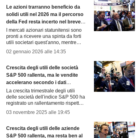
Le azioni trarranno beneficio da
solidi utili nel 2026 ma il percorso
della Fed resta incerto nel breve
termine, secondo gli analisti
I mercati azionari statunitensi sono
pronti a ricevere una spinta da forti
utili societari quest'anno, mentre
proseguono gli investimenti
02 gennaio 2026 alle 14:35
nell'intelligenza artificiale, anche se
la volatilità...
Crescita degli utili delle società
S&P 500 rallenta, ma le vendite
accelerano secondo i dati
Oppenheimer
La crescita trimestrale degli utili
delle società dell'indice S&P 500 ha
registrato un rallentamento rispetto
ai dati finanziari pubblicati fino a una
03 novembre 2025 alle 19:45
settimana fa, mentre il ritmo delle
vendite...
Crescita degli utili delle aziende
S&P 500 rallenta, ma resta ben al