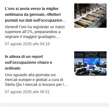
investitori attendono i...
L'oro si avvia verso la miglior
settimana da gennaio, riflettori
puntati sui dati sull'occupazione
negli Stati Uniti
Venerdì l'oro ha registrato un rialzo
superiore all'1%, preparandosi a
segnare il maggior guadagno
settimanale da gennaio. A sostenere
07 agosto 2026 alle 04:19
il metallo prezioso è stata la
debolezza dei prezzi del...
In attesa di un report
sull'occupazione chiaro e
ordinato
Uno sguardo alla giornata sui
mercati europei e globali a cura di
Stella Qiu I mercati si trovano per lo
più in una fase di attesa, con i trader
07 agosto 2026 alle 06:31
che restano alla finestra prima del...