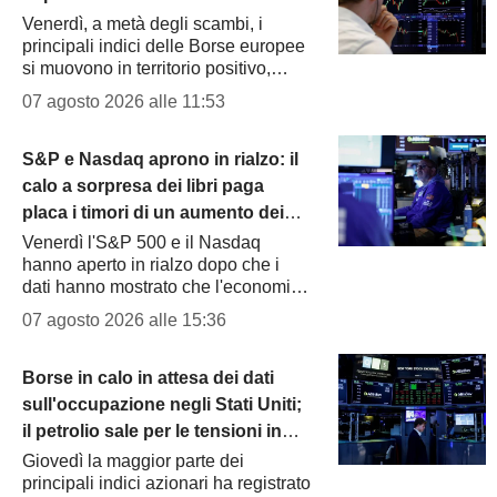
Venerdì, a metà degli scambi, i
principali indici delle Borse europee
si muovono in territorio positivo,
mentre le tensioni sullo Stretto di
07 agosto 2026 alle 11:53
Hormuz spingono il Brent sopra
USD80, in rialzo per la...
S&P e Nasdaq aprono in rialzo: il
calo a sorpresa dei libri paga
placa i timori di un aumento dei
tassi
Venerdì l'S&P 500 e il Nasdaq
hanno aperto in rialzo dopo che i
dati hanno mostrato che l'economia
degli Stati Uniti ha inaspettatamente
07 agosto 2026 alle 15:36
perso posti di lavoro lo scorso mese,
alimentando dubbi su un...
Borse in calo in attesa dei dati
sull'occupazione negli Stati Uniti;
il petrolio sale per le tensioni in
Iran
Giovedì la maggior parte dei
principali indici azionari ha registrato