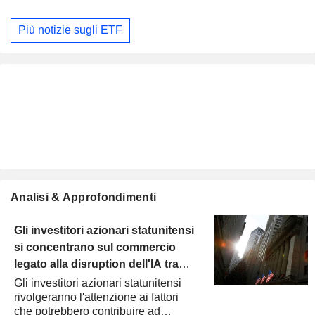
Più notizie sugli ETF
Analisi & Approfondimenti
Gli investitori azionari statunitensi
si concentrano sul commercio
legato alla disruption dell'IA tra
l'indice d'inflazione preferito dalla
Gli investitori azionari statunitensi
rivolgeranno l'attenzione ai fattori
Fed e la pubblicazione del PIL del
che potrebbero contribuire ad
quarto trimestre