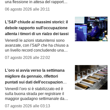
una flessione in attesa del rapporto
cruciale sull'occupazione negli Stati
06 agosto 2026 alle 20:11
Uniti previsto per venerdì, mentre i
prezzi del...
L'S&P chiude ai massimi storici: il
debole rapporto sull'occupazione
allenta i timori di un rialzo dei tassi
Venerdì le azioni statunitensi sono
avanzate, con l'S&P che ha chiuso a
un livello record concludendo una
settimana di forti guadagni per i
07 agosto 2026 alle 22:02
principali indici. I dati hanno
mostrato che l'economia...
L'oro si avvia verso la settimana
migliore da gennaio, riflettori
puntati sui dati dell'occupazione
negli Stati Uniti
Venerdì l'oro si è stabilizzato ed è
sulla buona strada per registrare il
maggior guadagno settimanale da
gennaio, sostenuto dal calo dei
07 agosto 2026 alle 03:13
prezzi del petrolio, mentre gli