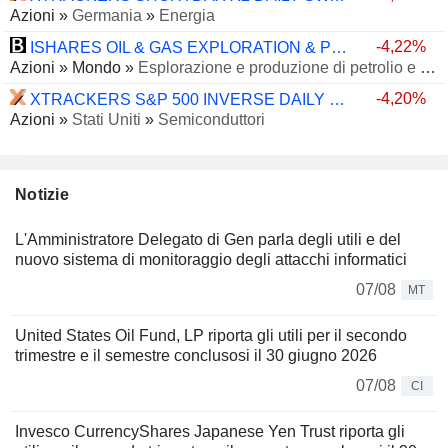
Azioni
»
Germania
»
Energia
-4,22%
ISHARES OIL & GAS EXPLORATION & PRODUCTION UCITS ETF - USD
Azioni
»
Mondo
»
Esplorazione e produzione di petrolio e gas
-4,20%
XTRACKERS S&P 500 INVERSE DAILY SWAP UCITS ETF - USD
Azioni
»
Stati Uniti
»
Semiconduttori
Notizie
L'Amministratore Delegato di Gen parla degli utili e del
nuovo sistema di monitoraggio degli attacchi informatici
07/08
MT
United States Oil Fund, LP riporta gli utili per il secondo
trimestre e il semestre conclusosi il 30 giugno 2026
07/08
CI
Invesco CurrencyShares Japanese Yen Trust riporta gli