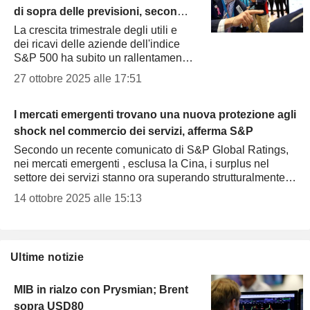
di sopra delle previsioni, secondo
Oppenheimer
La crescita trimestrale degli utili e
dei ricavi delle aziende dell'indice
S&P 500 ha subito un rallentamento
rispetto ai dati della settimana
27 ottobre 2025 alle 17:51
precedente, ma la redditività
continua a superare...
I mercati emergenti trovano una nuova protezione agli
shock nel commercio dei servizi, afferma S&P
Secondo un recente comunicato di S&P Global Ratings,
nei mercati emergenti , esclusa la Cina, i surplus nel
settore dei servizi stanno ora superando strutturalmente i
saldi commerciali dei beni,...
14 ottobre 2025 alle 15:13
Ultime notizie
MIB in rialzo con Prysmian; Brent
sopra USD80