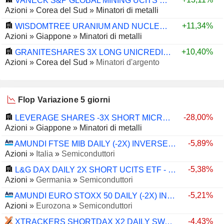
VANECK S&P GLOBAL MINING UCITS ETF - USD
Azioni
»
Corea del Sud
»
Minatori di metalli
+11,34%
WISDOMTREE URANIUM AND NUCLEAR ENERGY UCITS ETF ACC - USD
Azioni
»
Giappone
»
Minatori di metalli
+10,40%
GRANITESHARES 3X LONG UNICREDIT DAILY ETP - EUR
Azioni
»
Corea del Sud
»
Minatori d'argento
Flop Variazione 5 giorni
-28,00%
LEVERAGE SHARES -3X SHORT MICROSOFT (MSFT) ETP SECURITIES - USD
Azioni
»
Giappone
»
Minatori di metalli
-5,89%
AMUNDI FTSE MIB DAILY (-2X) INVERSE UCITS ETF - ACC - EUR
Azioni
»
Italia
»
Semiconduttori
-5,38%
L&G DAX DAILY 2X SHORT UCITS ETF - EUR
Azioni
»
Germania
»
Semiconduttori
-5,21%
AMUNDI EURO STOXX 50 DAILY (-2X) INVERSE UCITS ETF - ACC - EUR
Azioni
»
Eurozona
»
Semiconduttori
-4,43%
XTRACKERS SHORTDAX X2 DAILY SWAP UCITS ETF 1C - EUR