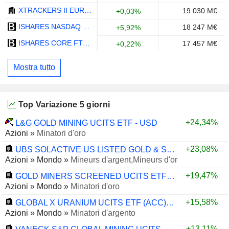
XTRACKERS II EUR OVERNIGHT RATE SWAP UCITS ETF 1C - EUR
19 030 M€
+0,03%
ISHARES NASDAQ 100 UCITS ETF - USD
18 247 M€
+5,92%
ISHARES CORE FTSE 100 UCITS ETF - GBP
17 457 M€
+0,22%
Mostra tutto
Top Variazione 5 giorni
+24,34%
L&G GOLD MINING UCITS ETF - USD
Azioni
»
Minatori d'oro
+23,08%
UBS SOLACTIVE US LISTED GOLD & SILVER MINERS UCITS ETF ACC - USD
Azioni
»
Mondo
»
Mineurs d'argent,Mineurs d'or
+19,47%
GOLD MINERS SCREENED UCITS ETF - USD
Azioni
»
Mondo
»
Minatori d'oro
+15,58%
GLOBAL X URANIUM UCITS ETF (ACC) - USD
Azioni
»
Mondo
»
Minatori d'argento
+13,11%