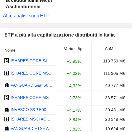
la caduta fulminea di
Aschenbrenner
Altre analisi sugli ETF
ETF a più alta capitalizzazione distribuiti in Italia
Variaz. 5g.
AuM
Nome
ISHARES CORE S&P 500 UCITS ETF - USD
113 759 M€
+3,93%
ISHARES CORE MSCI WORLD UCITS ETF - USD
111 905 M€
+4,02%
VANGUARD S&P 500 UCITS ETF DISTRIBUTING - USD
40 777 M€
+4,32%
ISHARES CORE MSCI EM IMI UCITS ETF - USD
33 571 M€
+2,73%
INVESCO S&P 500 UCITS ETF ACC - USD
30 481 M€
+4,17%
ISHARES MSCI ACWI UCITS ETF - USD
23 349 M€
+3,84%
VANGUARD FTSE ALL-WORLD UCITS ETF - USD
19 624 M€
+3,82%