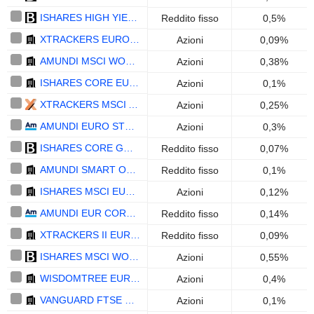
ISHARES HIGH YIELD CORP BOND UCITS ETF - EUR
Reddito fisso
0,5%
XTRACKERS EURO STOXX 50 UCITS ETF 1D - EUR
Azioni
0,09%
AMUNDI MSCI WORLD SWAP UCITS ETF ACC - EUR
Azioni
0,38%
ISHARES CORE EURO STOXX 50 UCITS ETF (DIST) - EUR
Azioni
0,1%
XTRACKERS MSCI AC WORLD SCREENED UCITS ETF ACC - EUR
Azioni
0,25%
AMUNDI EURO STOXX BANKS UCITS ETF ACC - EUR
Azioni
0,3%
ISHARES CORE GOVT BOND UCITS ETF - EUR
Reddito fisso
0,07%
AMUNDI SMART OVERNIGHT RETURN UCITS ETF ACC - EUR
Reddito fisso
0,1%
ISHARES MSCI EUROPE SCREENED UCITS ETF - ACC - EUR
Azioni
0,12%
AMUNDI EUR CORPORATE BOND ESG - UCITS ETF DR (C) - EUR
Reddito fisso
0,14%
XTRACKERS II EUR CORPORATE BOND UCITS ETF 1C - EUR
Reddito fisso
0,09%
ISHARES MSCI WORLD EUR HEDGED UCITS ETF (ACC) - EUR
Azioni
0,55%
WISDOMTREE EUROPE DEFENCE UCITS ETF ACC - EUR
Azioni
0,4%
VANGUARD FTSE DEVELOPED EUROPE UCITS ETF - EUR
Azioni
0,1%