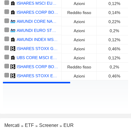
ISHARES MSCI EUROPE ESG ENHANCED CTB UCITS ETF EUR (DIST) - EUR
Azioni
0,12%
ISHARES CORP BOND ESG SRI UCITS ETF DISTRIBUTING - EUR
Reddito fisso
0,14%
AMUNDI CORE NASDAQ-100 SWAP UCITS ETF ACC - EUR
Azioni
0,22%
AMUNDI EURO STOXX 50 II UCITS ETF - ACC - EUR
Azioni
0,2%
AMUNDI INDEX MSCI EUROPE UCITS ETF - EUR
Azioni
0,12%
ISHARES STOXX GLOBAL SELECT DIVIDEND 100 UCITS ETF (DE) - EUR
Azioni
0,46%
UBS CORE MSCI EMU UCITS ETF A-ACC - EUR
Azioni
0,12%
ISHARES CORP BOND 1-5YR UCITS ETF - EUR
Reddito fisso
0,2%
ISHARES STOXX EUROPE 600 BANKS UCITS ETF (DE) - EUR
Azioni
0,46%
Mercati
ETF
Screener
EUR