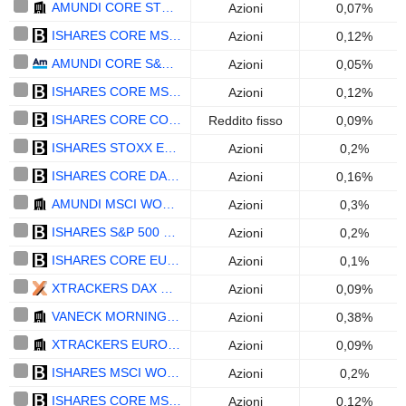
AMUNDI CORE STOXX EUROPE 600 UCITS ETF ACC - EUR
Azioni
0,07%
ISHARES CORE MSCI EUROPE UCITS ETF (ACC) - EUR
Azioni
0,12%
AMUNDI CORE S&P 500 SWAP UCITS ETF ACC - EUR
Azioni
0,05%
ISHARES CORE MSCI EUROPE UCITS ETF (DIST) - EUR
Azioni
0,12%
ISHARES CORE CORP BOND UCITS ETF - EUR
Reddito fisso
0,09%
ISHARES STOXX EUROPE 600 UCITS ETF (DE) - EUR
Azioni
0,2%
ISHARES CORE DAX UCITS ETF (DE) - EUR
Azioni
0,16%
AMUNDI MSCI WORLD SWAP II UCITS ETF DIST - EUR
Azioni
0,3%
ISHARES S&P 500 EUR HEDGED UCITS ETF (ACC) - EUR
Azioni
0,2%
ISHARES CORE EURO STOXX 50 UCITS ETF - EUR
Azioni
0,1%
XTRACKERS DAX UCITS ETF 1C - EUR
Azioni
0,09%
VANECK MORNINGSTAR DEVELOPED MARKETS DIVIDEND LEADERS UCITS ETF - EUR
Azioni
0,38%
XTRACKERS EURO STOXX 50 UCITS ETF 1C - EUR
Azioni
0,09%
ISHARES MSCI WORLD SRI UCITS ETF - EUR
Azioni
0,2%
ISHARES CORE MSCI EMU UCITS ETF (ACC) - EUR
Azioni
0,12%