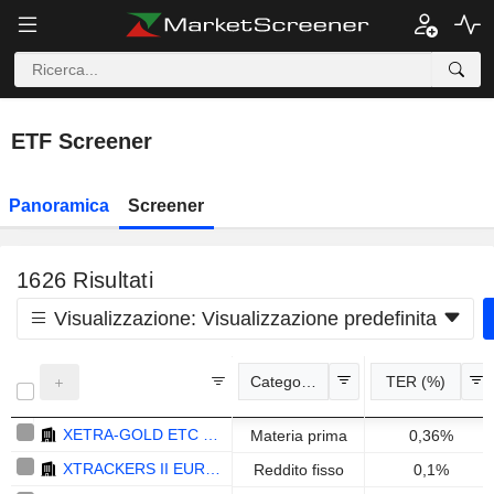
ETF Screener
Panoramica
Screener
1626
Risultati
Visualizzazione:
Visualizzazione predefinita
Categoria
TER (%)
XETRA-GOLD ETC - EUR
Materia prima
0,36%
XTRACKERS II EUR OVERNIGHT RATE SWAP UCITS ETF 1C - EUR
Reddito fisso
0,1%