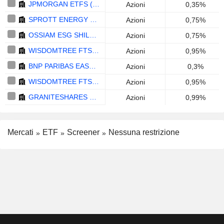
JPMORGAN ETFS (IRELAND) ICAV - CARBON TRANSITION CHINA EQUITY (CTB) UCITS ETF - USD
Azioni
0,35%
SPROTT ENERGY TRANSITION MATERIALS UCITS ETF - ACCUMULATING - USD
Azioni
0,75%
OSSIAM ESG SHILLER BARCLAYS CAPE GLOBAL SECTOR UCITS ETF- 1A (EUR)
Azioni
0,75%
WISDOMTREE FTSE MIB 5X DAILY LEVERAGED - EUR
Azioni
0,95%
BNP PARIBAS EASY ECPI GLOBAL ESG INFRASTRUCTURE UCITS ETF (C) - USD
Azioni
0,3%
WISDOMTREE FTSE MIB 5X DAILY SHORT - EUR
Azioni
0,95%
GRANITESHARES FINANCIAL PLC - 3X SHORT GAFAM DAILY ETP
Azioni
0,99%
Mercati
ETF
Screener
Nessuna restrizione