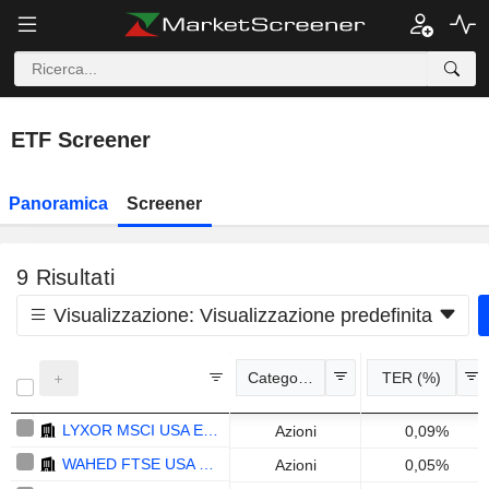
ETF Screener
Panoramica
Screener
9
Risultati
Visualizzazione:
Visualizzazione predefinita
Categoria
TER (%)
LYXOR MSCI USA ESG BROAD CTB (DR) UCITS ETF - DIST - EUR
Azioni
0,09%
WAHED FTSE USA SHARIAH ETP - USD
Azioni
0,05%