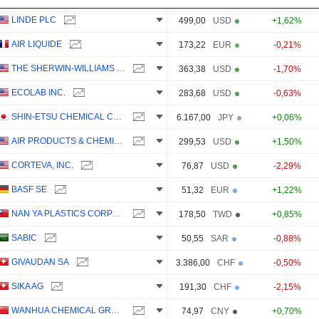
LINDE PLC
499,00
USD
+1,62%
AIR LIQUIDE
173,22
EUR
-0,21%
THE SHERWIN-WILLIAMS COMPANY
363,38
USD
-1,70%
ECOLAB INC.
283,68
USD
-0,63%
SHIN-ETSU CHEMICAL CO., LTD.
6.167,00
JPY
+0,06%
AIR PRODUCTS & CHEMICALS, INC.
299,53
USD
+1,50%
CORTEVA, INC.
76,87
USD
-2,29%
BASF SE
51,32
EUR
+1,22%
NAN YA PLASTICS CORPORATION
178,50
TWD
+0,85%
SABIC
50,55
SAR
-0,88%
GIVAUDAN SA
3.386,00
CHF
-0,50%
SIKA AG
191,30
CHF
-2,15%
WANHUA CHEMICAL GROUP CO., LTD.
74,97
CNY
+0,70%