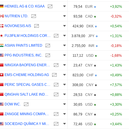
HENKEL AG & CO. KGAA
79,54
EUR
+3,92%
NUTRIEN LTD.
93,58
CAD
-0,32%
NOVONESIS A/S
424,90
DKK
+0,54%
FUJIFILM HOLDINGS CORPORATION
3.878,00
JPY
+1,31%
ASIAN PAINTS LIMITED
2.755,00
INR
-0,18%
PPG INDUSTRIES, INC.
117,12
USD
-1,68%
NINGXIA BAOFENG ENERGY GROUP CO., LTD.
23,47
CNY
+1,43%
EMS-CHEMIE HOLDING AG
823,00
CHF
+0,49%
PERIC SPECIAL GASES CO., LTD.
308,00
CNY
+7,57%
QINGHAI SALT LAKE INDUSTRY CO.,LTD
28,53
CNY
+0,88%
DOW INC.
30,65
USD
+3,30%
ZANGGE MINING COMPANY LIMITED
86,79
CNY
+0,25%
SOCIEDAD QUÍMICA Y MINERA DE CHILE S.A.
72,46
USD
+3,44%