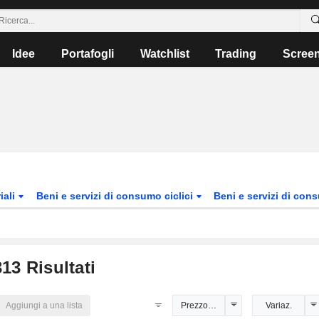
Idee
Portafogli
Watchlist
Trading
Scree
iali
Beni e servizi di consumo ciclici
Beni e servizi di con
313
Risultati
Aggiungi a una lista
Prezzo indicativo
Variaz.