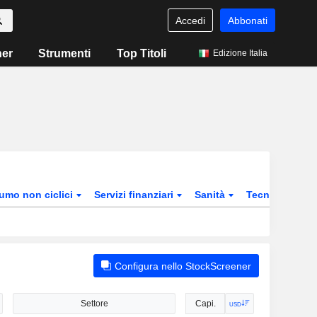
Accedi
Abbonati
ner
Strumenti
Top Titoli
Edizione Italia
sumo non ciclici
Servizi finanziari
Sanità
Tecnologia
Configura nello StockScreener
Settore
Capi.
USD