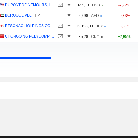
DUPONT DE NEMOURS, INC.
144,10
USD
-2,22%
BOROUGE PLC
2,390
AED
-0,83%
RESONAC HOLDINGS CORPORATION
15.155,00
JPY
-6,31%
CHONGQING POLYCOMP INTERNATIONAL CORPORATION
35,20
CNY
+2,95%