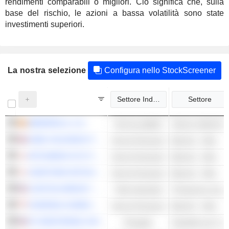
rendimenti comparabili o migliori. Ciò significa che, sulla
base del rischio, le azioni a bassa volatilità sono state
investimenti superiori.
La nostra selezione
Configura nello StockScreener
Settore Industriale
Settore
IBERDROLA, S.A.
Servizi pubblici
Utenze elettriche -
HSBC HOLDINGS PLC
Servizi finanziari
Banche - Altro
MITSUBISHI UFJ FINANCIAL GROUP, INC.
Servizi finanziari
Banche - Altro
SUMITOMO MITSUI FINANCIAL GROUP, INC.
Servizi finanziari
Banche - Altro
CURTISS-WRIGHT CORPORATION
Titoli industriali
OVERSEA-CHINESE BANKING CORPORATION LIMITED
Servizi finanziari
Banche - Altro
DT MIDSTREAM, INC.
Energies
Gasdotto per il g