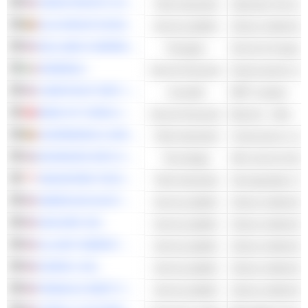
UNION PACIFIC CORPORATION
Titoli industriali
ELIA GROUP NV/SA
Servizi pubblici
Utenze elettriche -
WILLIAMS COMPANIES, INC.
Energies
GENERALI
Servizi finanziari
CARETRUST REIT, INC.
Immobili
REIT sanitari
BANK OF CHINA LIMITED
Servizi finanziari
Banche - Altro
ACKERMANS & VAN HAAREN NV
Titoli industriali
Costruzione e inge
ADVANCED INFO SERVICE
Tecnologia
SINGAPORE TECHNOLOGIES ENGINEERING LTD
Titoli industriali
Aerospaziale e Dif
AMERICAN ELECTRIC POWER COMPANY, INC.
Servizi pubblici
Utenze elettriche -
IDACORP, INC.
Servizi pubblici
Utenze elettriche -
ALLIANT ENERGY CORPORATION
Servizi pubblici
Utenze elettriche -
EVERGY, INC.
Servizi pubblici
Utenze elettriche -
PINNACLE WEST CAPITAL CORPORATION
Servizi pubblici
Utenze elettriche -