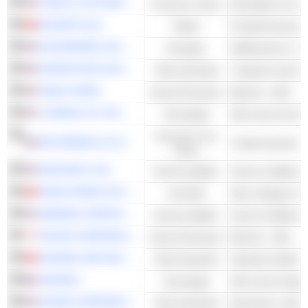
O'REILLY AUTOMOTIVE, INC.
Consumo ciclico
NOVARTIS AG
Salute
Prodotti farmaceuti
EXXONMOBIL HOLDINGS CORPORATION
Energies
EXPEDITORS INTERNATIONAL OF WASHINGTON INC.
Titoli industriali
Trasporto aereo e
PUBLIC BANK
Servizi finanziari
Banche - Altro
T-MOBILE US, INC.
Tecnologia
Consumo non
MCCORMICK & COMPANY, INCORPORATED
ciclico
NISOURCE, INC.
Servizi pubblici
Servizi multilinea 
SWISS PRIME SITE AG
Immobili
AMEREN CORPORATION
Servizi pubblici
Servizi multilinea 
UNITED OVERSEAS BANK LIMITED
Servizi finanziari
Banche - Altro
KUEHNE UND NAGEL INTERNATIONAL AG
Titoli industriali
Operatori della lo
ORANGE
Tecnologia
DOVER CORPORATION
Titoli industriali