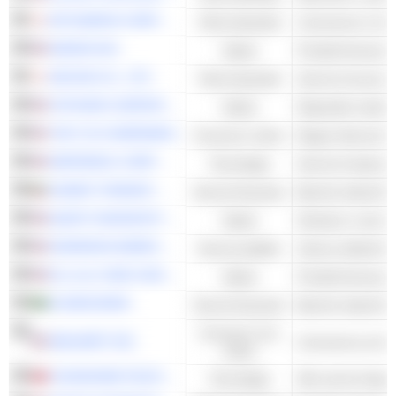
MITSUBISHI CORPORATION
Titoli industriali
AMGEN INC.
Salute
Prodotti farmaceuti
SECOM CO., LTD.
Titoli industriali
Servizi di sicurez
STRYKER CORPORATION
Salute
Dispositivi medici
THE TJX COMPANIES
Consumo ciclico
AMPHENOL CORPORATION
Tecnologia
Servizi di riparaz
KUWAIT FINANCE HOUSE K.S.C.P.
Servizi finanziari
Banche islamiche
QUEST DIAGNOSTICS INCORPORATED
Salute
Strutture e servizi 
DOMINION ENERGY, INC.
Servizi pubblici
Utenze elettriche -
ELI LILLY AND COMPANY
Salute
Prodotti farmaceuti
ALINMA BANK
Servizi finanziari
Banche islamiche
Consumo non
WALMART INC.
ciclico
CHUNGHWA TELECOM CO., LTD.
Tecnologia