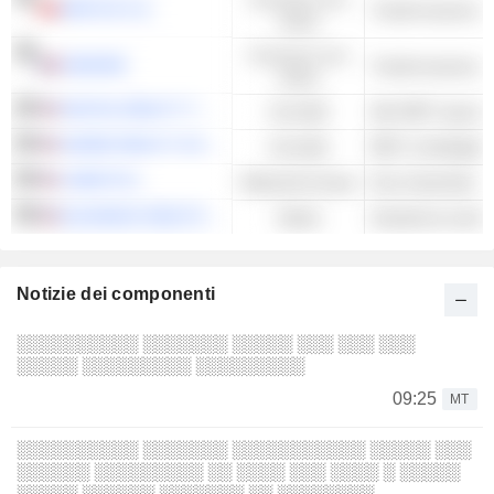
NESTLÉ S.A.
ciclico
Consumo non
DANONE
ciclico
DIGITAL REALTY TRUST, INC.
Immobili
Altri REIT speciali
AGREE REALTY CORPORATION
Immobili
REIT al dettaglio
LINDE PLC
Materiali di base
Gas industriale
ELEVANCE HEALTH, INC.
Salute
Assistenza sanitari
Notizie dei componenti
░░░░░░░░░░ ░░░░░░░ ░░░░░ ░░░ ░░░ ░░░
░░░░░ ░░░░░░░░░ ░░░░░░░░░
09:25
MT
░░░░░░░░░░ ░░░░░░░ ░░░░░░░░░░░ ░░░░░ ░░░
░░░░░░ ░░░░░░░░░ ░░ ░░░░ ░░░ ░░░░ ░ ░░░░░
░░░░░ ░░░░░░ ░░░░░░░ ░░ ░░░░░░░░