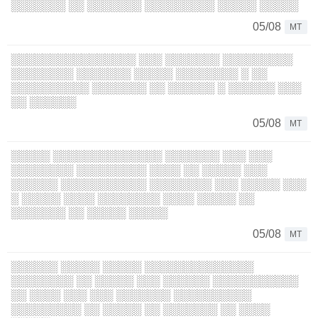
░░░░░░░ ░░ ░░░░░░░ ░░░░░░░░░ ░░░░░ ░░░░░
05/08
MT
░░░░░░░░░░░░░░░░ ░░░ ░░░░░░░ ░░░░░░░░░
░░░░░░░░ ░░░░░░░ ░░░░░ ░░░░░░░░ ░ ░░
░░░░░░░░░░ ░░░░░░░ ░░ ░░░░░░ ░ ░░░░░░ ░░░
░░ ░░░░░░
05/08
MT
░░░░░ ░░░░░░░░░░░░░░ ░░░░░░░ ░░░ ░░░
░░░░░░░░ ░░░░░░░░░ ░░░░ ░░ ░░░░░ ░░░
░░░░░░ ░░░░░░░░░░░ ░░░░░░░░ ░░░ ░░░░░ ░░░
░ ░░░░░ ░░░░ ░░░░░░░░ ░░░░ ░░░░░ ░░
░░░░░░░ ░░ ░░░░░ ░░░░░
05/08
MT
░░░░░░ ░░░░░ ░░░░░ ░░░░░░░░░░░░░░
░░░░░░░░ ░░ ░░░░░ ░░░ ░░░░░░ ░░░░░░░░░░░
░░ ░░░░ ░░░ ░░░ ░░░░░░░ ░░░░░░░░░░
░░░░░░░░░ ░░ ░░░░░ ░░ ░░░░░░░ ░░ ░░░░