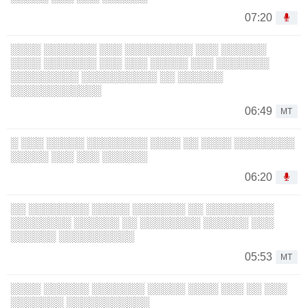
07:20
░░░░ ░░░░░░░ ░░░ ░░░░░░░░░ ░░░ ░░░░░░
░░░░ ░░░░░░░ ░░░ ░░░ ░░░░░ ░░░ ░░░░░░░
░░░░░░░░░ ░░░░░░░░░░ ░░ ░░░░░░
░░░░░░░░░░░░
06:49
MT
░ ░░░ ░░░░░ ░░░░░░░░ ░░░░ ░░ ░░░░ ░░░░░░░░
░░░░░ ░░░ ░░░ ░░░░░░
06:20
░░ ░░░░░░░░ ░░░░░ ░░░░░░░ ░░ ░░░░░░░░░
░░░░░░░░ ░░░░░░ ░░ ░░░░░░░░ ░░░░░░ ░░░
░░░░░░ ░░░░░░░░░░
05:53
MT
░░░░ ░░░░░░ ░░░░░░░ ░░░░░ ░░░░ ░░░ ░░ ░░░
░░░░░░░ ░░░░░░░░░░░