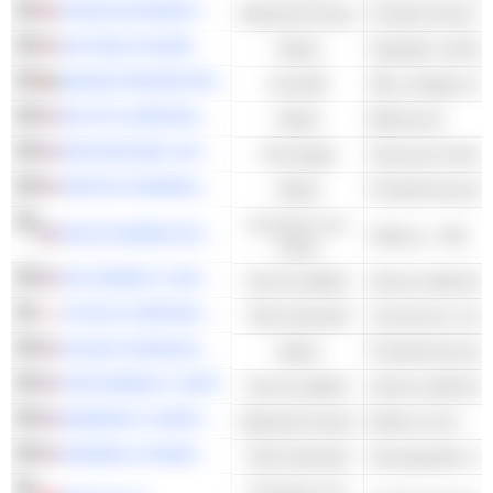
CRODA INTERNATIONAL PLC
Materiali di base
Prodotti chimici sp
IHH HEALTHCARE
Salute
EMAAR PROPERTIES
Immobili
INCYTE CORPORATION
Salute
Biofarmaci
MASTERCARD, INC.
Tecnologia
VERTEX PHARMACEUTICALS INCORPORATED
Salute
Prodotti farmaceuti
Consumo non
PHILIP MORRIS INTERNATIONAL, INC.
Tabacco - Altri
ciclico
DTE ENERGY COMPANY
Servizi pubblici
Utenze elettriche -
ITOCHU CORPORATION
Titoli industriali
GILEAD SCIENCES, INC.
Salute
Prodotti farmaceuti
FIRSTENERGY CORP.
Servizi pubblici
Utenze elettriche -
NEWMONT CORPORATION
Materiali di base
Miniere d'oro
GENERAL DYNAMICS CORPORATION
Titoli industriali
Aerospaziale e Dif
Consumo non