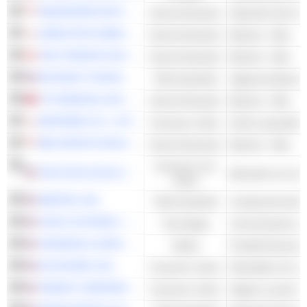
SINGAPORE EXCHANGE LIMITED
Servizi finanziari
JAPAN POST BANK CO., LTD.
Servizi finanziari
Banche - Altro
THE TORONTO-DOMINION BANK
Servizi finanziari
Banche - Altro
KEYSIGHT TECHNOLOGIES, INC.
Titoli industriali
TS FINANCIAL HOLDING CO., LTD.
Servizi finanziari
Banche - Altro
NINTENDO CO., LTD.
Consumo ciclico
DBS GROUP HOLDINGS LTD
Servizi finanziari
Banche - Altro
Consumo non
THE COCA-COLA COMPANY
Bevande non alcoli
ciclico
AMETEK, INC.
Titoli industriali
CISCO SYSTEMS, INC.
Tecnologia
Comunicazioni e ret
JOHNSON & JOHNSON
Salute
Prodotti farmaceuti
AUTOZONE, INC.
Consumo ciclico
TARGET CORPORATION
Consumo ciclico
Negozi a prezzi s