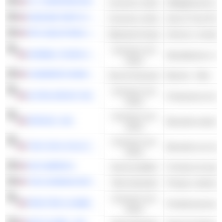
V.F. CORPORATION
Consumo ciclico
Abbigliamento e ac
GENUINE PARTS COMPANY
Consumo ciclico
Auto & Truck Part
PPG INDUSTRIES, INC.
Materiali di base
Vernice e rivesti
Consumo non
HORMEL FOODS CORPORATION
ciclico
COMMERCE BANCSHARES, INC.
Servizi finanziari
Banche - Altro
Consumo non
ALTRIA GROUP, INC.
Produzione di siga
ciclico
Consumo non
PEPSICO, INC.
Bevande analcoli
ciclico
Consumo non
THE COCA-COLA COMPANY
Bevande non alcoli
ciclico
H2O AMERICA
Servizi pubblici
THE GORMAN-RUPP COMPANY
Titoli industriali
Pompa e attrezza
Consumo non
PROCTER & GAMBLE COMPANY
Prodotti personal
ciclico