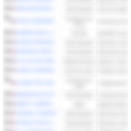
ABM INDUSTRIES INCORPORATED
Titoli industriali
Consumo non
SYSCO CORPORATION
ciclico
FEDERAL REALTY INVESTMENT TRUST
Immobili
Altri REIT commer
DOVER CORPORATION
Titoli industriali
NORDSON CORPORATION
Titoli industriali
Macchinari industr
H.B. FULLER COMPANY
Materiali di base
Adesivo e resina 
LOWE'S COMPANIES, INC.
Consumo ciclico
Prodotti e servizi
Consumo non
ILLINOIS TOOL WORKS INC.
Conglomerati di 
ciclico
EMERSON ELECTRIC CO.
Titoli industriali
ABBOTT LABORATORIES
Salute
TENNANT COMPANY
Titoli industriali
Macchinari industr
STANLEY BLACK & DECKER, INC.
Titoli industriali