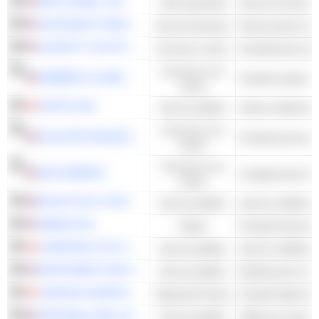
S&P GLOBAL, INC.
Titoli industriali
CINCINNATI FINANCIAL CORPORATION
Servizi finanziari
LEGGETT & PLATT, INCORPORATED
Consumo ciclico
Arredamento per l
Consumo non
KIMBERLY-CLARK CORPORATION
Prodotti sanitari
ciclico
FORTIS INC.
Servizi pubblici
Utenze elettriche -
Consumo non
COLGATE-PALMOLIVE COMPANY
Prodotti personal
ciclico
Consumo non
3M COMPANY
Conglomerati di 
ciclico
BLACK HILLS CORPORATION
Servizi pubblici
Servizi multilinea 
ABBVIE INC.
Salute
Prodotti farmaceuti
CANADIAN UTILITIES LIMITED
Servizi pubblici
Servizi multilinea 
NORTHWEST NATURAL HOLDING COMPANY
Servizi pubblici
Distribuzione di g
CANFOR CORPORATION
Materiali di base
NATIONAL FUEL GAS COMPANY
Servizi pubblici
Utility per il gas n