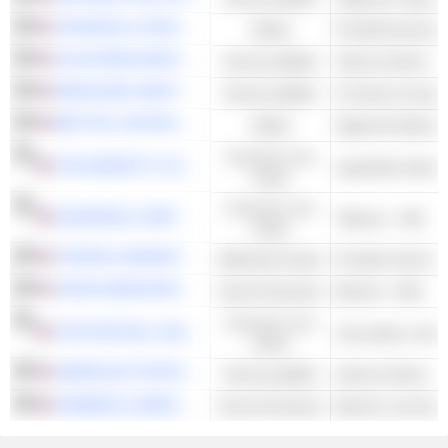
JOHNSON & JOHNSON
Salute
Prodotti farmaceuti
CALIFORNIA WATER SERVICE GROUP
Servizi pubblici
Utenze idriche - Al
MIDDLESEX WATER COMPANY
Servizi pubblici
BECTON, DICKINSON AND COMPANY
Salute
Consumo non
THE MARZETTI COMPANY
Ingredienti alimen
ciclico
Consumo non
UNIVERSAL CORPORATION
Tabacco - Altri
ciclico
STEPAN COMPANY
Materiali di base
Prodotti chimici sp
UNION BANKSHARES, INC.
Servizi finanziari
Banche - Altro
Consumo non
TOOTSIE ROLL INDUSTRIES, INC.
Cioccolato e dolc
ciclico
AMERICAN STATES WATER COMPANY
Servizi pubblici
Utenze idriche - Al
FARMERS & MERCHANTS BANCORP
Servizi finanziari
Banche commerci