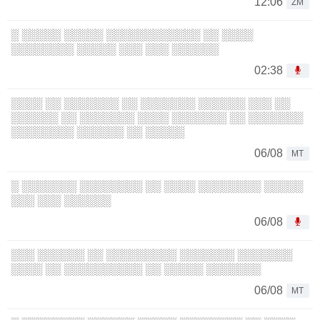
12:06
ZM
░ ░░░░░ ░░░░░ ░░░░░░░░░░░░ ░░ ░░░░
░░░░░░░░ ░░░░░ ░░░ ░░░ ░░░░░░
02:38
░░░░ ░░ ░░░░░░░ ░░ ░░░░░░░ ░░░░░░ ░░░ ░░
░░░░░░ ░░ ░░░░░░░ ░░░░ ░░░░░░░ ░░ ░░░░░░░
░░░░░░░░ ░░░░░░ ░░ ░░░░░
06/08
MT
░ ░░░░░░░ ░░░░░░░░ ░░ ░░░░ ░░░░░░░░ ░░░░░
░░░ ░░░ ░░░░░░
06/08
░░░ ░░░░░░ ░░ ░░░░░░░░░ ░░░░░░░ ░░░░░░░
░░░░ ░░ ░░░░░░░░░░ ░░ ░░░░░ ░░░░░░░
06/08
MT