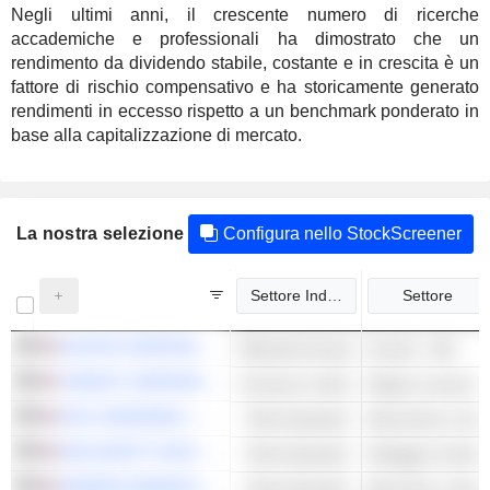
Negli ultimi anni, il crescente numero di ricerche
accademiche e professionali ha dimostrato che un
rendimento da dividendo stabile, costante e in crescita è un
fattore di rischio compensativo e ha storicamente generato
rendimenti in eccesso rispetto a un benchmark ponderato in
base alla capitalizzazione di mercato.
La nostra selezione
Configura nello StockScreener
Settore Industriale
Settore
NUCOR CORPORATION
Materiali di base
Acciaio - Altri
TARGET CORPORATION
Consumo ciclico
Negozi a prezzi s
W.W. GRAINGER, INC.
Titoli industriali
MSA SAFETY INCORPORATED
Titoli industriali
Noleggio di attrez
PARKER-HANNIFIN CORPORATION
Titoli industriali