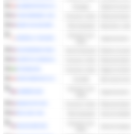
ALIMENTATION COUCHE-TARD INC.
Energies
Stazioni di servizi
YUM! BRANDS, INC.
Consumo ciclico
Ristoranti Quick 
SNAP-ON INCORPORATED
Titoli industriali
Consumo non
SEVEN & I HOLDINGS CO., LTD.
Supermercati e ne
ciclico
GOOSEHEAD INSURANCE, INC.
Servizi finanziari
Brokers di assicu
CHIPOTLE MEXICAN GRILL, INC.
Consumo ciclico
Ristoranti Quick 
SYNSAM AB
Consumo ciclico
Negozi di articoli o
FIRSTSERVICE CORPORATION
Immobili
Altri servizi immobi
Consumo non
CARREFOUR
Supermercati e ne
ciclico
WINGSTOP INC.
Consumo ciclico
Ristoranti Quick 
ROLLINS, INC.
Titoli industriali
Servizi di disinfe
Consumo non
VALVOLINE INC.
ciclico