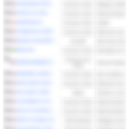
WYNDHAM HOTELS & RESORTS, INC.
Consumo ciclico
Alberghi e Motels
PORTILLO'S INC.
Consumo ciclico
Ristoranti Quick 
PANDORA A/S
Consumo ciclico
Gioielli
STARBUCKS CORPORATION
Consumo ciclico
Ristoranti e bar 
RE/MAX HOLDINGS, INC.
Immobili
Altri servizi immobi
MEKO AB
Consumo ciclico
Consumo non
DRIVEN BRANDS HOLDINGS INC.
ciclico
WINMARK CORPORATION
Consumo ciclico
Altri rivenditori spe
PAPA JOHN'S INTERNATIONAL, INC.
Consumo ciclico
Ristoranti e bar 
THE JOINT CORP.
Salute
Strutture e servizi 
THE WENDY'S COMPANY
Consumo ciclico
Ristoranti Quick 
JACK IN THE BOX INC.
Consumo ciclico
Ristoranti Quick 
HERTZ GLOBAL HOLDINGS, INC.
Titoli industriali
Noleggio di autov