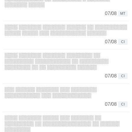
░░░░░░░ ░░░░░
07/08
MT
░░░░ ░░░░░░░ ░░░░░░░ ░░░░░░ ░░ ░░░░░░░░░░
░░░░░ ░░░░░ ░░░ ░░░░░░░░░░░ ░░░░░░
07/08
CI
░░░░ ░░░░░░░ ░░░░░░░ ░░░░░░░░ ░░
░░░░░░░░░ ░░░░░░░░░░░ ░░ ░░░░░░░░░
░░░░░░░░ ░░ ░░ ░░░░░░░░░ ░░░░░░
07/08
CI
░░░ ░░░░░░ ░░░░░░░ ░░░ ░░░░░░░░
░░░░░░░░░░░ ░░░ ░░░░░░░░░░░░
07/08
CI
░░░░ ░░░░░░░ ░░░░░ ░░░ ░░░░░░░ ░░
░░░░░░░░░ ░░ ░░░░░░░░░░░░░░░ ░░ ░░░░░░
░░░░░░░░