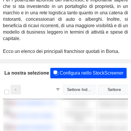
che si sta investendo in un portafoglio di proprietà, in un
marchio e in una rete logistica tanto quanto in una catena di
ristoranti, concessionari di auto o alberghi. Inoltre, si
beneficia di ricavi ricorrenti, di una maggiore visibilità e di un
modello di business leggero in termini di attività e spese di
capitale.
Ecco un elenco dei principali franchisor quotati in Borsa.
La nostra selezione
Configura nello StockScreener
Settore Industriale
Settore
THE PROPERTY FRANCHISE GROUP PLC
Immobili
Sviluppo Immobili
Consumo non
COCA-COLA FEMSA, S.A.B. DE C.V.
Bevande analcoli
ciclico
GAMES WORKSHOP GROUP PLC
Consumo ciclico