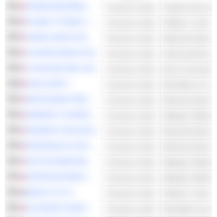
FRANCHISE BRANDS PLC
Consumo ciclico
Gestione del copy
PLANET FITNESS, INC.
Consumo ciclico
Palestre, Centri 
SHAKE SHACK INC.
Consumo ciclico
Ristoranti Quick 
LATHAM GROUP, INC.
Consumo ciclico
Articoli sportivi e
LITHIA MOTORS, INC.
Consumo ciclico
Nuovi concession
FNAC DARTY
Consumo ciclico
RESTAURANT BRANDS INTERNATIONAL INC.
Consumo ciclico
Ristoranti Quick 
MARRIOTT INTERNATIONAL, INC.
Consumo ciclico
DOMINO'S PIZZA INC.
Consumo ciclico
Ristoranti Quick 
MCDONALD'S CORPORATION
Consumo ciclico
Ristoranti Quick 
HILTON WORLDWIDE HOLDINGS INC.
Consumo ciclico
INTERCONTINENTAL HOTELS GROUP PLC
Consumo ciclico
BASIC-FIT N.V.
Consumo ciclico
Palestre, Centri 
JD SPORTS FASHION PLC
Consumo ciclico