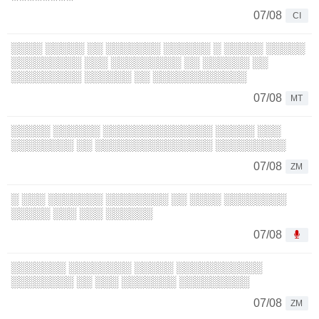
07/08
CI
░░░░ ░░░░░ ░░ ░░░░░░░ ░░░░░░ ░ ░░░░░ ░░░░░
░░░░░░░░░ ░░░ ░░░░░░░░░ ░░ ░░░░░░ ░░
░░░░░░░░░ ░░░░░░ ░░ ░░░░░░░░░░░░
07/08
MT
░░░░░ ░░░░░░ ░░░░░░░░░░░░░░ ░░░░░ ░░░
░░░░░░░░ ░░ ░░░░░░░░░░░░░░░ ░░░░░░░░░
07/08
ZM
░ ░░░ ░░░░░░░ ░░░░░░░░ ░░ ░░░░ ░░░░░░░░
░░░░░ ░░░ ░░░ ░░░░░░
07/08
░░░░░░░ ░░░░░░░░ ░░░░░ ░░░░░░░░░░░
░░░░░░░░ ░░ ░░░ ░░░░░░░ ░░░░░░░░░
07/08
ZM