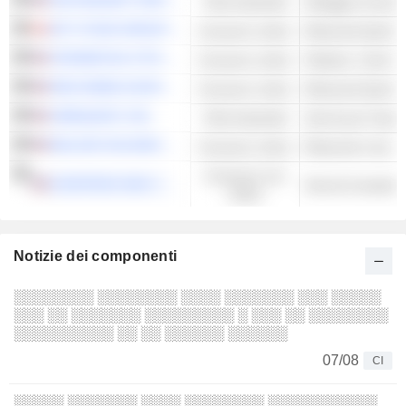
AVIS BUDGET GROUP, INC.
Titoli industriali
Noleggio di autov
MTY FOOD GROUP INC.
Consumo ciclico
Ristoranti Quick 
XPONENTIAL FITNESS, INC.
Consumo ciclico
Palestre, Centri 
RED ROBIN GOURMET BURGERS, INC.
Consumo ciclico
Ristoranti Quick 
HIREQUEST, INC.
Titoli industriali
Servizi per l'impie
BIGLARI HOLDINGS INC.
Consumo ciclico
Ristoranti e bar 
Consumo non
EUROPEAN WAX CENTER, INC.
Servizi di assist
ciclico
Notizie dei componenti
░░░░░░░░ ░░░░░░░░ ░░░░ ░░░░░░░ ░░░ ░░░░░
░░░ ░░ ░░░░░░░ ░░░░░░░░░ ░ ░░░ ░░ ░░░░░░░░
░░░░░░░░░░ ░░ ░░ ░░░░░░ ░░░░░░
07/08
CI
░░░░░ ░░░░░░░ ░░░░ ░░░░░░░░ ░░░░░░░░░░░