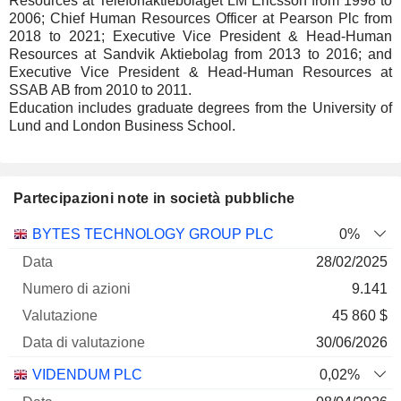
Resources at Telefonaktiebolaget LM Ericsson from 1998 to
2006; Chief Human Resources Officer at Pearson Plc from
2018 to 2021; Executive Vice President & Head-Human
Resources at Sandvik Aktiebolag from 2013 to 2016; and
Executive Vice President & Head-Human Resources at
SSAB AB from 2010 to 2011.
Education includes graduate degrees from the University of
Lund and London Business School.
Partecipazioni note in società pubbliche
Numero
BYTES TECHNOLOGY GROUP PLC
0%
di
Data di
28/02/2025
Società
Data
azioni
Valutazione
valutazione
9.141
45 860 $
30/06/2026
VIDENDUM PLC
0,02%