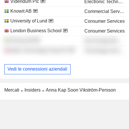
Videndum Plc
Electronic Technology
Knowit AB
Commercial Services
University of Lund
Consumer Services
London Business School
Consumer Services
Plannja AB
Non-Energy Minerals
Bytes Technology Group Plc
Technology Services
Vedi le connessioni aziendali
Mercati
Insiders
Anna Kap Soon Vikström-Persson