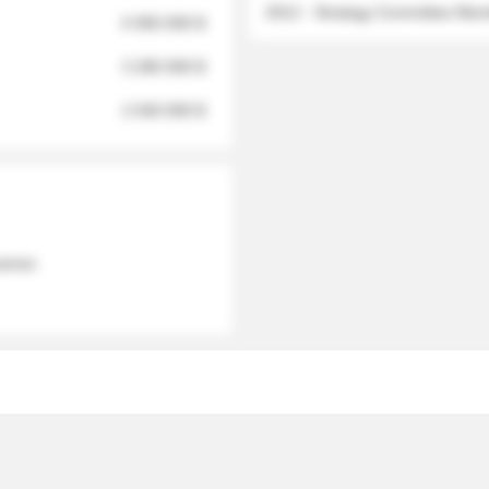
2012 - Strategy Committee Me
6 950 000 $
3 280 000 $
2 040 000 $
 names