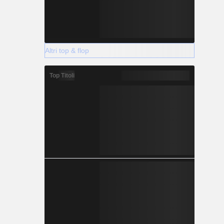
Altri top & flop
Top Titoli