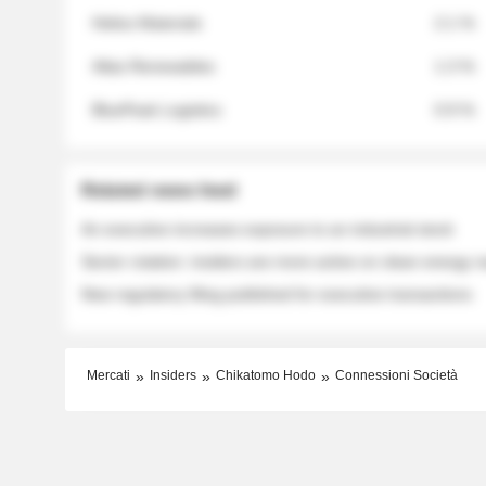
Helios Materials
2.1 %
Atlas Renewables
1.3 %
BluePeak Logistics
0.9 %
Related news feed
An executive increases exposure to an industrial stock
Sector rotation: insiders are more active on clean energy
New regulatory filing published for executive transactions
Mercati
Insiders
Chikatomo Hodo
Connessioni Società