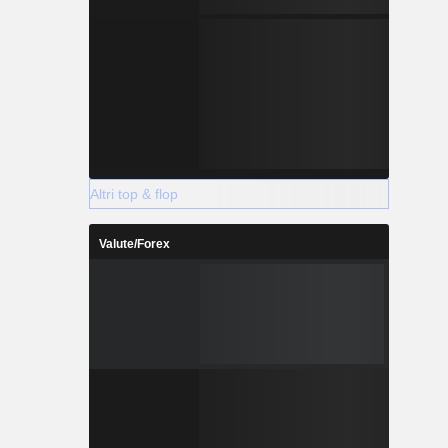
Altri top & flop
Valute/Forex