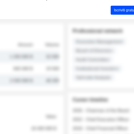
Iscriviti gra
Professional network
Executive Management
Amount
Volume
Board of Directors
1 250 000 $
32 000
Audit Committee
845 000 $
19 500
Institutional Investors
Sell-side Analysts
2 030 000 $
48 200
Career timeline
2026 - Chairman of the Board
Value
2022 - Chief Executive Officer
18 400 000 $
2018 - Chief Financial Officer