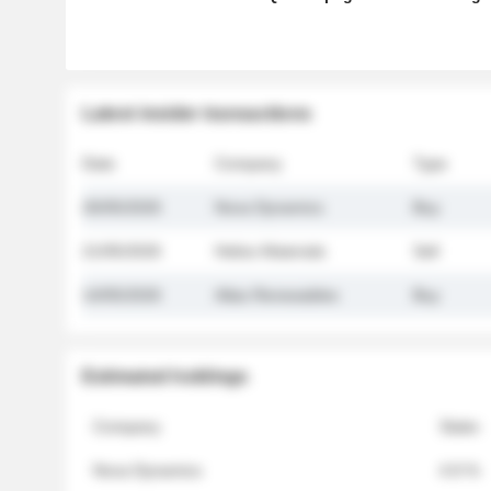
Latest insider transactions
Date
Company
Type
26/05/2026
Nova Dynamics
Buy
21/05/2026
Helios Materials
Sell
14/05/2026
Atlas Renewables
Buy
Estimated holdings
Company
Stake
Nova Dynamics
4.8 %