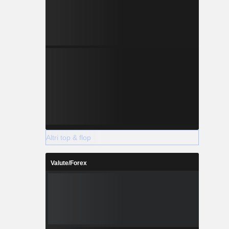
Altri top & flop
Valute/Forex