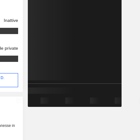
Inattive
e private
 D.
nnesse in