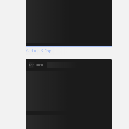
Altri top & flop
Top Titoli