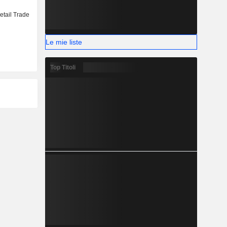
etail Trade
Le mie liste
Top Titoli