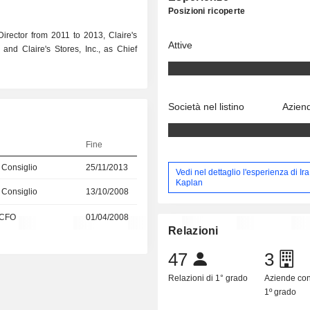
Posizioni ricoperte
rector from 2011 to 2013, Claire's
Attive
and Claire's Stores, Inc., as Chief
Società nel listino
Aziend
Fine
 Consiglio
25/11/2013
Vedi nel dettaglio l'esperienza di Ira
Kaplan
 Consiglio
13/10/2008
o/CFO
01/04/2008
Relazioni
47
3
Relazioni di 1° grado
Aziende co
1º grado