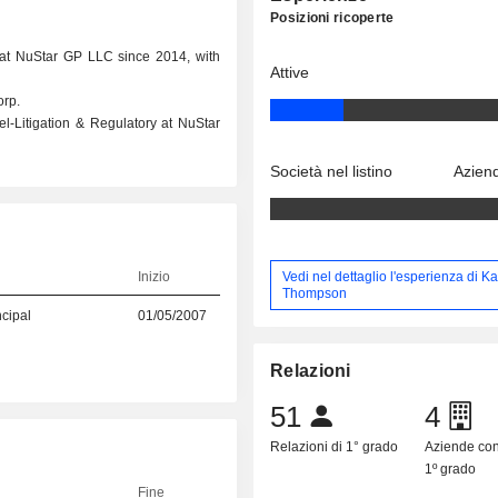
Posizioni ricoperte
 at NuStar GP LLC since 2014, with
Attive
rp.
l-Litigation & Regulatory at NuStar
Società nel listino
Aziend
Vedi nel dettaglio l'esperienza di K
Inizio
Thompson
ncipal
01/05/2007
Relazioni
51
4
Relazioni di 1° grado
Aziende co
1º grado
Fine