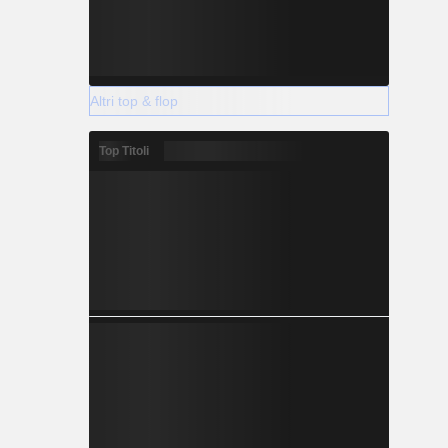
Altri top & flop
Top Titoli