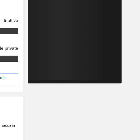
Inattive
e private
aren
nnesse in