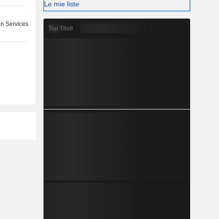
Le mie liste
on Services
Top Titoli