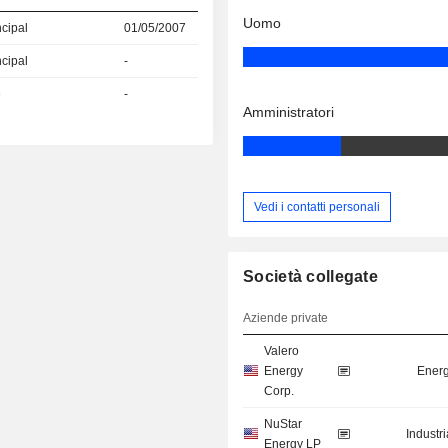
Uomo
ncipal
01/05/2007
ncipal
-
e
-
Amministratori
Vedi i contatti personali
Società collegate
Aziende private
Valero
Energy
Energ
Corp.
NuStar
Industr
Energy LP