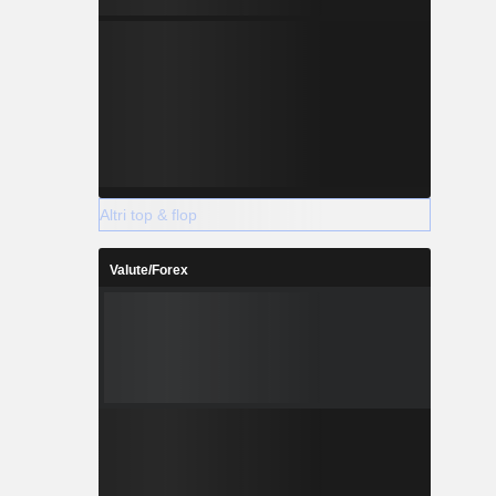
Altri top & flop
Valute/Forex