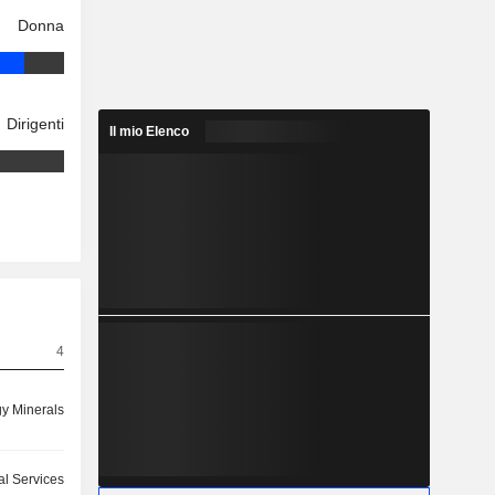
Donna
Dirigenti
Il mio Elenco
4
y Minerals
ial Services