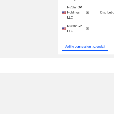
NuStar GP
Holdings
Distributi
LLC
NuStar GP
LLC
Vedi le connessioni aziendali