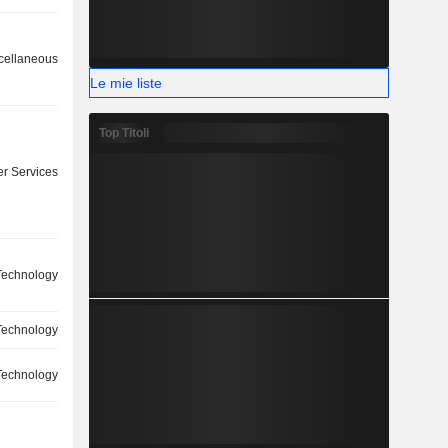
cellaneous
Le mie liste
Top Titoli
r Services
Technology
Technology
Technology