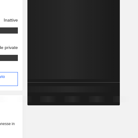
Inattive
e private
ario
nnesse in