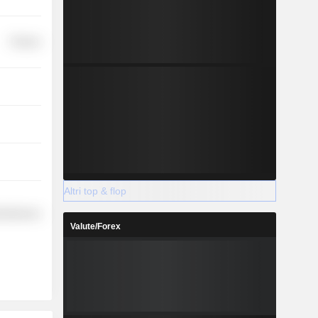
Finance
Altri top & flop
cellaneous
Valute/Forex