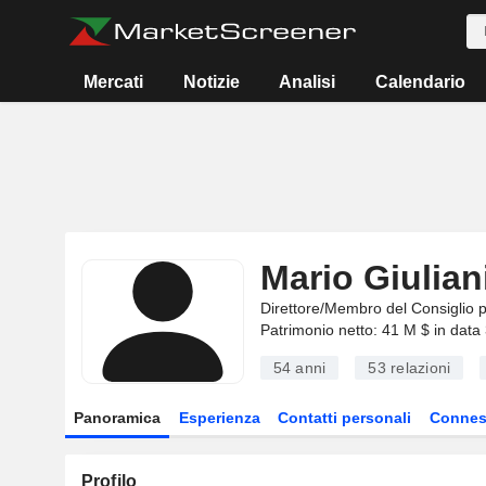
Mercati
Notizie
Analisi
Calendario
Mario Giulian
Direttore/Membro del Consiglio 
Patrimonio netto: 41 M $ in data
54 anni
53
relazioni
Panoramica
Esperienza
Contatti personali
Connes
Profilo