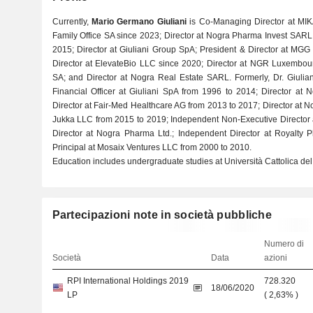
Currently,
Mario Germano Giuliani
is Co-Managing Director at MI
Family Office SA since 2023; Director at Nogra Pharma Invest SARL
2015; Director at Giuliani Group SpA; President & Director at MGG
Director at ElevateBio LLC since 2020; Director at NGR Luxembou
SA; and Director at Nogra Real Estate SARL. Formerly, Dr. Giulia
Financial Officer at Giuliani SpA from 1996 to 2014; Director at
Director at Fair-Med Healthcare AG from 2013 to 2017; Director at N
Jukka LLC from 2015 to 2019; Independent Non-Executive Director 
Director at Nogra Pharma Ltd.; Independent Director at Royalty
Principal at Mosaix Ventures LLC from 2000 to 2010.
Education includes undergraduate studies at Università Cattolica d
Partecipazioni note in società pubbliche
Numero di
Società
Data
azioni
RPI International Holdings 2019
728.320
18/06/2020
LP
(
2,63%
)