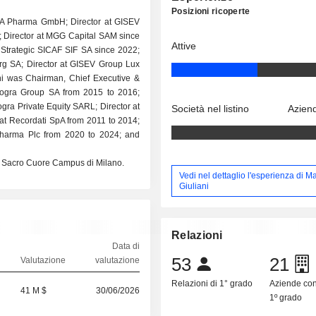
Posizioni ricoperte
KA Pharma GmbH; Director at GISEV
; Director at MGG Capital SAM since
Attive
 Strategic SICAF SIF SA since 2022;
rg SA; Director at GISEV Group Lux
ni was Chairman, Chief Executive &
 Nogra Group SA from 2015 to 2016;
ogra Private Equity SARL; Director at
Società nel listino
Aziend
at Recordati SpA from 2011 to 2014;
 Pharma Plc from 2020 to 2024; and
el Sacro Cuore Campus di Milano.
Vedi nel dettaglio l'esperienza di M
Giuliani
Relazioni
Data di
53
21
Valutazione
valutazione
Relazioni di 1° grado
Aziende co
41 M $
30/06/2026
1º grado