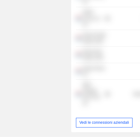
SA
GISEV
Group Lux
SA
Nogra Private
Equity SARL
Nogra Real
Estate SARL
Nogra Group
SA
MGG
Strategic
Mis
SICAF SIF
SA
Vedi le connessioni aziendali