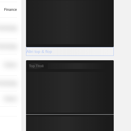
Finance
Technology
Technology
Altri top & flop
Finance
Top Titoli
Technology
Finance