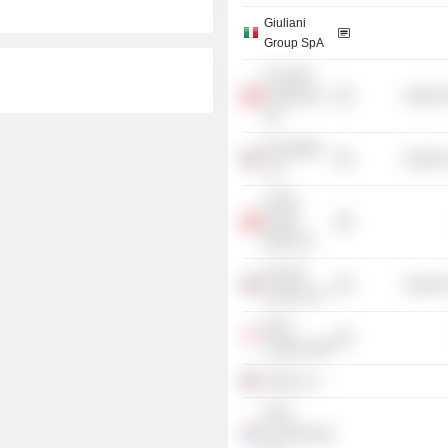
Giuliani
Group SpA
Fair-Med
Healthcare
Health 
AG
ElevateBio
Health 
LLC
GISEV
Family
Office SA
Royalty
Health 
Pharma Plc
MGG
Capital SAM
Jukka LLC
NGR
Luxembourg