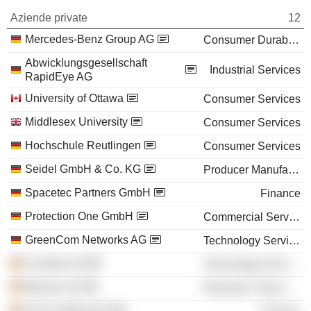
Aziende private
12
Mercedes-Benz Group AG
Consumer Durables
Abwicklungsgesellschaft
Industrial Services
RapidEye AG
University of Ottawa
Consumer Services
Middlesex University
Consumer Services
Hochschule Reutlingen
Consumer Services
Seidel GmbH & Co. KG
Producer Manufacturing
Spacetec Partners GmbH
Finance
Protection One GmbH
Commercial Services
GreenCom Networks AG
Technology Services
Cloudeo AG
Technology Services
Mynaric AG
Electronic Technology
xPay Holding AG