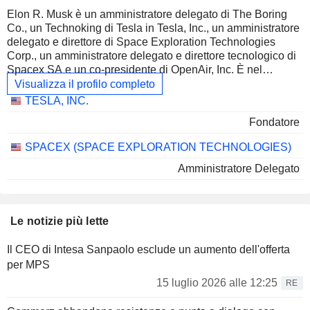
Elon R. Musk è un amministratore delegato di The Boring
Co., un Technoking di Tesla in Tesla, Inc., un amministratore
delegato e direttore di Space Exploration Technologies
Corp., un amministratore delegato e direttore tecnologico di
Spacex SA e un co-presidente di OpenAir, Inc. È nel
consiglio di amministrazione di Tesla, Inc., Space
Visualizza il profilo completo
Exploration Technologies Corp., Endeavor Group Holdings,
Principali
TESLA, INC.
Inc. e Musk Foundation. Musk è stato precedentemente
società
Fondatore
impiegato come fiduciario del California Institute of
Technology, presidente di SolarCity Corp., presidente e
SPACEX (SPACE EXPLORATION TECHNOLOGIES)
amministratore delegato di PayPal, Inc., fondatore di Zip2
Corp., co-fondatore di Neuralink Corp., co-fondatore di
Amministratore Delegato
OpenAI, Inc., direttore non esecutivo di Surrey Satellite
Technology Ltd., e fiduciario della X PRIZE Foundation. Ha
anche fatto parte del consiglio di Everdream Corp. Si è
Le notizie più lette
laureato presso l'Università della Pennsylvania e si è
laureato presso The Wharton School of the University of
Pennsylvania.
Il CEO di Intesa Sanpaolo esclude un aumento dell'offerta
per MPS
15 luglio 2026 alle 12:25
RE