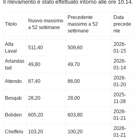
Il rilevamento è stato effettuato intorno alle ore 10.14.
Precedente
Data
Nuovo massimo
Titolo
massimo a 52
precede
a 52 settimane
settimane
nte
Alfa
2026-
511,40
509,60
Laval
01-15
Arlandas
2026-
49,80
49,70
tad
01-14
2026-
Attendo
87,40
86,00
01-20
2025-
Besqab
28,20
28,00
11-28
2026-
Boliden
605,20
603,80
01-21
2026-
Cheffelo
103,20
100,20
01-21