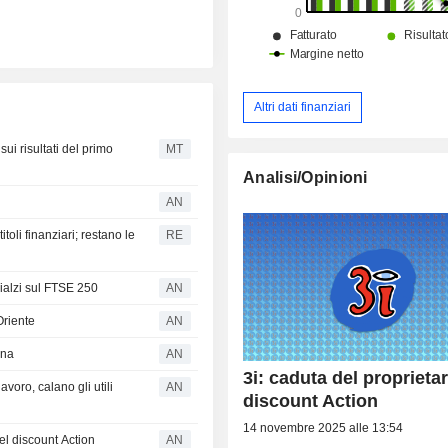
Altri dati finanziari
ui risultati del primo
MT
Analisi/Opinioni
AN
toli finanziari; restano le
RE
alzi sul FTSE 250
AN
Oriente
AN
ona
AN
3i: caduta del proprietar
oro, calano gli utili
AN
discount Action
14 novembre 2025 alle 13:54
el discount Action
AN