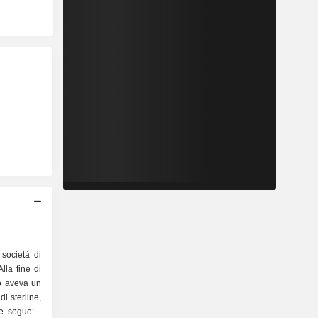
società di
lla fine di
po aveva un
di sterline,
me segue: -