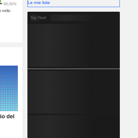
Le mie liste
Top Titoli
io del