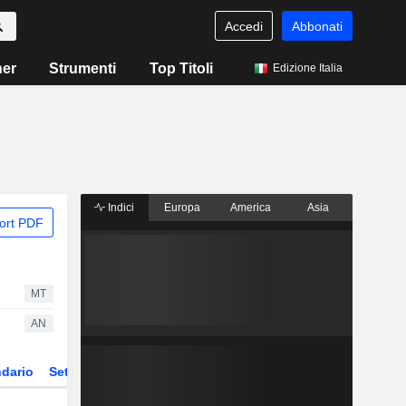
Accedi
Abbonati
ner
Strumenti
Top Titoli
Edizione Italia
Indici
Europa
America
Asia
ort PDF
MT
AN
dario
Settore
Derivati
ETF