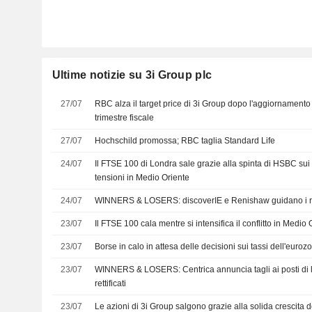
Ultime notizie su 3i Group plc
27/07
RBC alza il target price di 3i Group dopo l'aggiornamento s
trimestre fiscale
27/07
Hochschild promossa; RBC taglia Standard Life
24/07
Il FTSE 100 di Londra sale grazie alla spinta di HSBC sui ti
tensioni in Medio Oriente
24/07
WINNERS & LOSERS: discoverIE e Renishaw guidano i ri
23/07
Il FTSE 100 cala mentre si intensifica il conflitto in Medio 
23/07
Borse in calo in attesa delle decisioni sui tassi dell'euroz
23/07
WINNERS & LOSERS: Centrica annuncia tagli ai posti di lav
rettificati
23/07
Le azioni di 3i Group salgono grazie alla solida crescita d