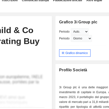
Trascrizioni
Comunicati stampa
Pubblicazioni ufficiali
Altre lingue
Grafico 3i Group plc
ild & Co
Periodo
rating Buy
Periodo
III: Grafico dinamico
Profilo Società
3i Group plc è una delle maggiori 
investimento di capitale in Europa. A
marzo 2023, il portafoglio del grup
valore di mercato pari a 31,8 miliardi 
ripartito per tipologia di attività co