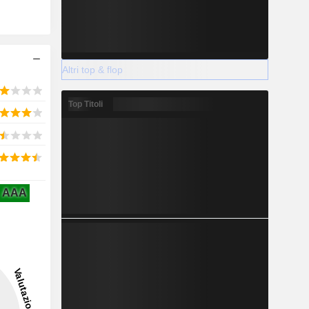
Altri top & flop
Top Titoli
AAA