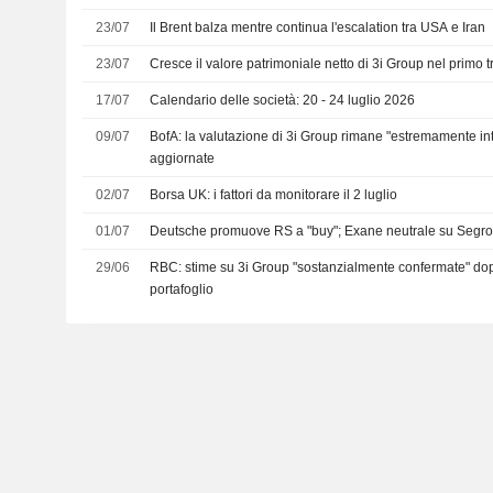
23/07
Il Brent balza mentre continua l'escalation tra USA e Iran
23/07
Cresce il valore patrimoniale netto di 3i Group nel primo t
17/07
Calendario delle società: 20 - 24 luglio 2026
09/07
BofA: la valutazione di 3i Group rimane "estremamente int
aggiornate
02/07
Borsa UK: i fattori da monitorare il 2 luglio
01/07
Deutsche promuove RS a "buy"; Exane neutrale su Segr
29/06
RBC: stime su 3i Group "sostanzialmente confermate" do
portafoglio