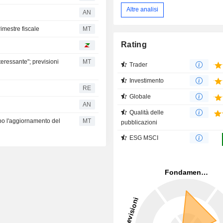
Altre analisi
AN
rimestre fiscale
MT
Rating
eressante"; previsioni
MT
Trader
Investimento
RE
Globale
o
AN
Qualità delle
po l'aggiornamento del
MT
pubblicazioni
ESG MSCI