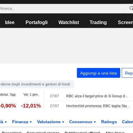
Idee
Portafogli
Watchlist
Trading
Scree
Aggiungi a una lista
Rep
stione degli investimenti e gestori di fondi
Variaz. 5gg
Var. 1 gen.
27/07
RBC alza il target price di 3i Group dopo l'aggiornamento sui risultati del primo trimestre fiscale
-0,90%
-12,01%
27/07
Hochschild promossa; RBC taglia Standard Life
tà
Finanza
Valutazione
Consensus
Ratings
Calen