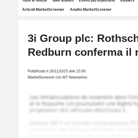
Tutte le notizie
Idee analisti
Eventi più importanti
Insiders
Articoli MarketScreener
Analisi MarketScreener
3i Group plc: Rothsch
Redburn conferma il 
Pubblicato il 26/11/2025 alle 15:06
MarketScreener con MT Newswires