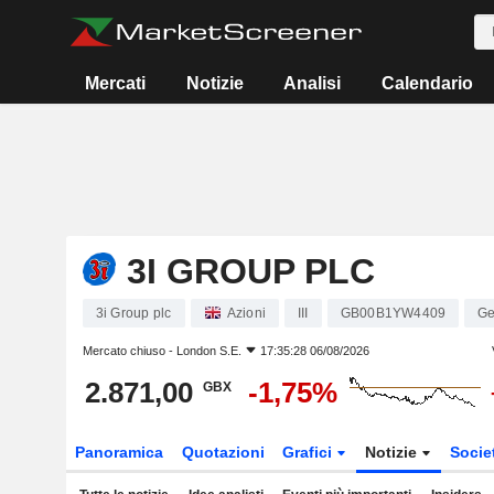
Mercati
Notizie
Analisi
Calendario
3I GROUP PLC
3i Group plc
Azioni
III
GB00B1YW4409
Ge
Mercato chiuso -
London S.E.
17:35:28 06/08/2026
2.871,00
-1,75%
GBX
Panoramica
Quotazioni
Grafici
Notizie
Socie