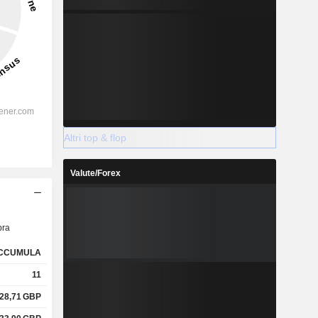
Altri top & flop
Valute/Forex
ra
CCUMULA
11
28,71
GBP