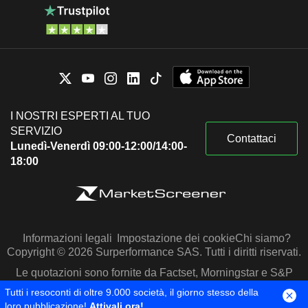
I NOSTRI ESPERTI AL TUO
SERVIZIO
Contattaci
Lunedì-Venerdì 09:00-12:00/14:00-
18:00
Informazioni legali
Impostazione dei cookie
Chi siamo?
Copyright © 2026 Surperformance SAS. Tutti i diritti riservati.
Le quotazioni sono fornite da Factset, Morningstar e S&P
Capital IQ
Tutti i resoconti di oltre 9.000 società, il giorno stesso della
loro pubblicazione!
Attivali ora!