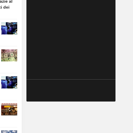
azie al
i dei