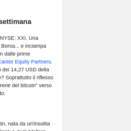
 settimana
l NYSE: XXI. Una
 Borsa... e inciampa
n dalle prime
antor Equity Partners
.
to dei 14,27 USD della
Soprattutto il riflesso
erie del bitcoin” verso
to.
n, nata da un'insolita