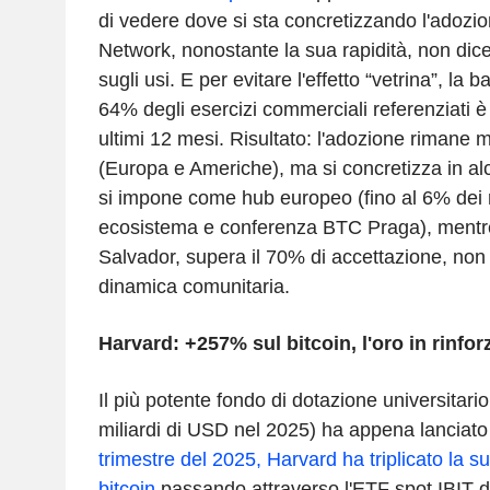
di vedere dove si sta concretizzando l'adozio
Network, nonostante la sua rapidità, non dice
sugli usi. E per evitare l'effetto “vetrina”, la 
64% degli esercizi commerciali referenziati è 
ultimi 12 mesi. Risultato: l'adozione rimane 
(Europa e Americhe), ma si concretizza in alc
si impone come hub europeo (fino al 6% dei ri
ecosistema e conferenza BTC Praga), mentre 
Salvador, supera il 70% di accettazione, non
dinamica comunitaria.
Harvard: +257% sul bitcoin, l'oro in rinfor
Il più potente fondo di dotazione universitar
miliardi di USD nel 2025) ha appena lanciat
trimestre del 2025, Harvard ha triplicato la s
bitcoin
passando attraverso l'ETF spot IBIT 