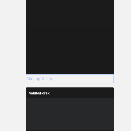
Altri top & flop
Valute/Forex