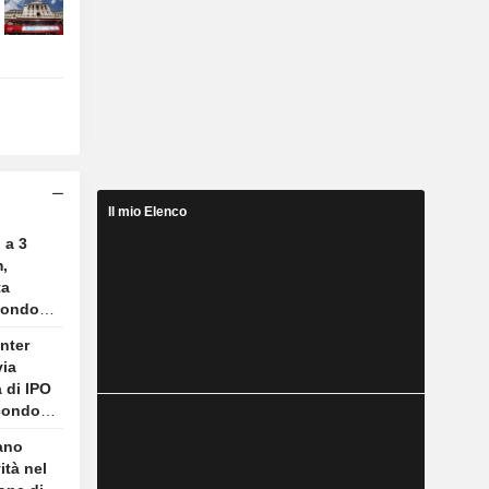
Il mio Elenco
 a 3
,
ta
condo
 The
nter
via
a di IPO
econdo
iano
ità nel