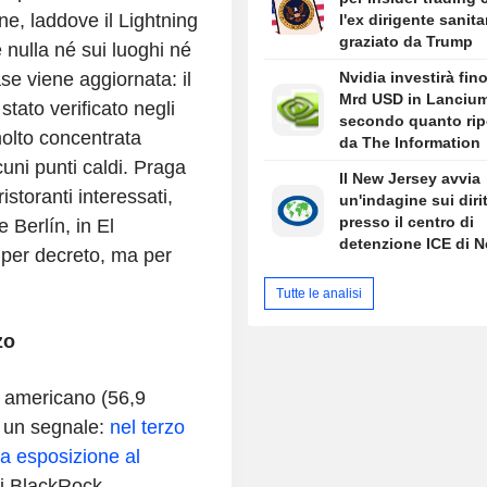
ne, laddove il Lightning
l'ex dirigente sanita
graziato da Trump
 nulla né sui luoghi né
base viene aggiornata: il
Nvidia investirà fino
Mrd USD in Lancium
stato verificato negli
secondo quanto rip
molto concentrata
da The Information
uni punti caldi. Praga
Il New Jersey avvia
storanti interessati,
un'indagine sui diritt
presso il centro di
Berlín, in El
detenzione ICE di 
 per decreto, ma per
gestito da privati
Tutte le analisi
zo
io americano (56,9
o un segnale:
nel terzo
ua esposizione al
di BlackRock —