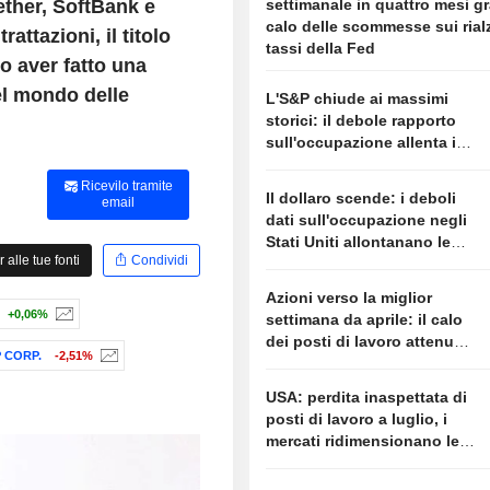
ether, SoftBank e
settimanale in quattro mesi gr
calo delle scommesse sui rialz
attazioni, il titolo
tassi della Fed
po aver fatto una
el mondo delle
L'S&P chiude ai massimi
storici: il debole rapporto
sull'occupazione allenta i
timori di un rialzo dei tassi
Ricevilo tramite
Il dollaro scende: i deboli
email
dati sull'occupazione negli
Stati Uniti allontanano le
alle tue fonti
Condividi
aspettative di un rialzo della
Fed
Azioni verso la miglior
+0,06%
settimana da aprile: il calo
dei posti di lavoro attenua i
 CORP.
-2,51%
timori sui tassi
USA: perdita inaspettata di
posti di lavoro a luglio, i
mercati ridimensionano le
attese su un rialzo dei tassi