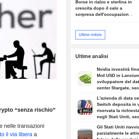
Borse in rialzo e sterlina in
crescita dopo il calo a
sorpresa dell'occupazione
negli USA
Ultime notizie
Ultime analisi
Nvidia investirà fino
Mrd USD in Lancium
sviluppatore del da
center Stargate, se
quanto riportato da
L'azienda di data ce
Information
Switch deposita in 
crypto “senza rischio”
riservata la richiest
negli Stati Uniti, s
Bloomberg News
 nelle transazioni
Gli Stati Uniti riavv
parzialmente le attiv
 il via libera
a