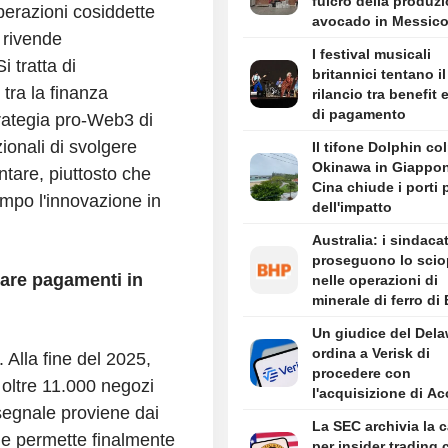
fulcro della produzi
operazioni cosiddette
avocado in Messic
e rivende
I festival musicali
 tratta di
britannici tentano il
 tra la finanza
rilancio tra benefit 
di pagamento
trategia pro-Web3 di
onali di svolgere
Il tifone Dolphin co
Okinawa in Giappon
ntare, piuttosto che
Cina chiude i porti 
empo l'innovazione in
dell'impatto
Australia: i sindacat
proseguono lo scio
tare pagamenti in
nelle operazioni di
minerale di ferro di
Port Hedland
Un giudice del Del
ordina a Verisk di
 Alla fine del 2025,
procedere con
oltre 11.000 negozi
l'acquisizione di A
 segnale proviene dai
da 2,35 Mrd USD
La SEC archivia la 
he permette finalmente
per insider trading 