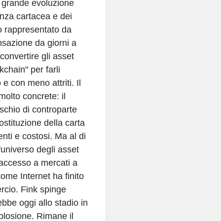
 grande evoluzione
enza cartacea e dei
ico rappresentato da
nsazione da giorni a
convertire gli asset
kchain" per farli
e con meno attriti. Il
olto concrete: il
schio di controparte
ostituzione della carta
enti e costosi. Ma al di
l'universo degli asset
 l'accesso a mercati a
 come Internet ha finito
rcio. Fink spinge
ebbe oggi allo stadio in
splosione. Rimane il