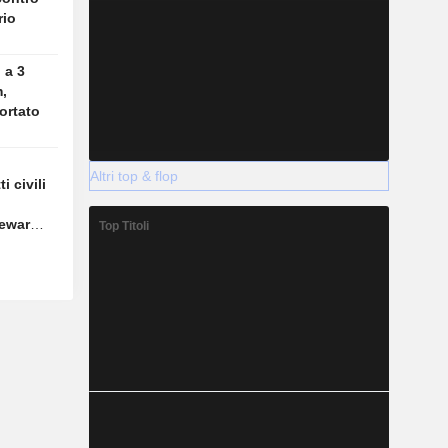
rio
 a 3
,
ortato
Altri top & flop
i civili
Newark
Top Titoli