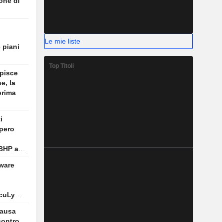
one di
o
Le mie liste
e piani
Top Titoli
lpisce
e, la
prima
i
pero
 BHP a
aware
ccuLynx
causa
contro