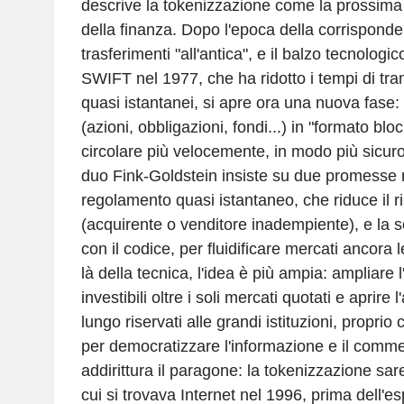
descrive la tokenizzazione come la prossima
della finanza. Dopo l'epoca della corrispond
trasferimenti "all'antica", e il balzo tecnolog
SWIFT nel 1977, che ha ridotto i tempi di tra
quasi istantanei, si apre ora una nuova fase: 
(azioni, obbligazioni, fondi...) in "formato bloc
circolare più velocemente, in modo più sicuro 
duo Fink-Goldstein insiste su due promesse m
regolamento quasi istantaneo, che riduce il ri
(acquirente o venditore inadempiente), e la s
con il codice, per fluidificare mercati ancora l
là della tecnica, l'idea è più ampia: ampliare 
investibili oltre i soli mercati quotati e aprire
lungo riservati alle grandi istituzioni, proprio
per democratizzare l'informazione e il comme
addirittura il paragone: la tokenizzazione sar
cui si trovava Internet nel 1996, prima dell'e