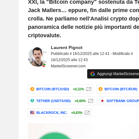
XXI, la "Bitcoin company" sostenuta da T
Jack Mallers… eppure, fin dalle prime contr
crolla. Ne parliamo nell'Analisi crypto do
panoramica delle notizie più importanti d
criptovalute.
Laurent Pignot
Pubblicato il 16/12/2025 alle 12:41 - Modificato il
16/12/2025 alle 12:43
MarketScreener.com
Aggiungi MarketScreener 
BITCOIN (BTC/USD)
+0,11%
BITCOIN (BTC/EUR)
TETHER (USDT/USD)
+0,00%
SOFTBANK GROUP
BLACKROCK, INC.
+0,63%