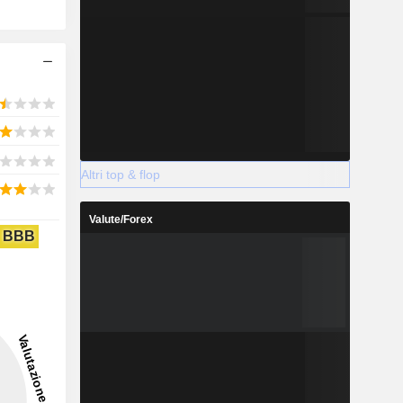
Altri top & flop
Valute/Forex
BBB