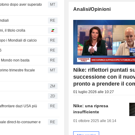
ottotono dopo aver superato
MT
Analisi/Opinioni
ndiali
RE
, il titolo crolla
opo i Mondiali di calcio
RE
26
RE
el Mondo non basta
RE
Nike: riflettori puntati s
rimo trimestre fiscale
MT
successione con il nu
pronto a prendere il c
ZM
01 luglio 2026 alle 10:27
ZD
Nike: una ripresa
affrontare dazi USA più
RE
insufficiente
01 ottobre 2025 alle 16:14
anale direct-to-consumer e
RE