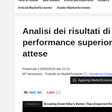
Tutte le notizie
Idee analisti
Eventi più importanti
Insiders
Articoli MarketScreener
Analisi MarketScreener
Analisi dei risultati di
performance superiori
attese
Pubblicato il 30/06/2026 alle 23:10
MT Newswires - Tradotto da MarketScreener
-
Visualizza l'orig
Aggiungi MarketScreener 
NIKE, INC.
-1,04%