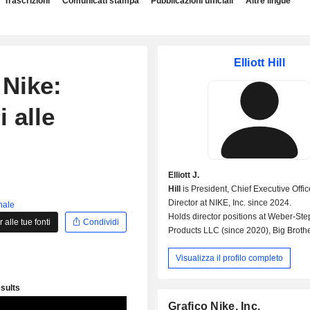
Trascrizioni
Comunicati stampa
Pubblicazioni ufficiali
Altre lingue
Elliott Hill
 Nike:
 alle
Elliott J.
Hill
is President, Chief Executive Offic
Director at NIKE, Inc. since 2024.
inale
Holds director positions at Weber-St
alle tue fonti
Condividi
Products LLC (since 2020), Big Broth
Sisters Northwest, Tecovas, Inc. (sinc
Visualizza il profilo completo
Rather Outdoors LLC (since 2020), a
as Trustee at Texas Christian Universi
Formerly Director at Cambia Health So
Inc. Served as President-Consumer &
Grafico Nike, Inc.