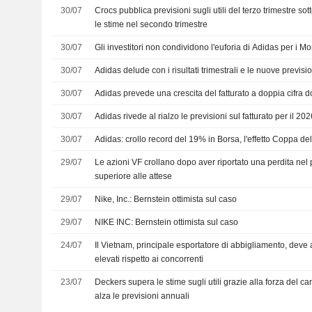
30/07
Crocs pubblica previsioni sugli utili del terzo trimestre s
le stime nel secondo trimestre
30/07
Gli investitori non condividono l'euforia di Adidas per i Mo
30/07
Adidas delude con i risultati trimestrali e le nuove previsioni
30/07
Adidas prevede una crescita del fatturato a doppia cifra d
30/07
Adidas rivede al rialzo le previsioni sul fatturato per il 20
30/07
Adidas: crollo record del 19% in Borsa, l'effetto Coppa d
29/07
Le azioni VF crollano dopo aver riportato una perdita nel p
superiore alle attese
29/07
Nike, Inc.: Bernstein ottimista sul caso
29/07
NIKE INC: Bernstein ottimista sul caso
24/07
Il Vietnam, principale esportatore di abbigliamento, deve 
elevati rispetto ai concorrenti
23/07
Deckers supera le stime sugli utili grazie alla forza del c
alza le previsioni annuali