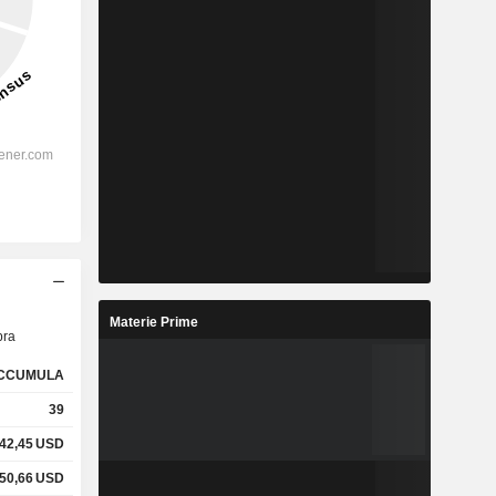
Materie Prime
ra
CCUMULA
39
42,45
USD
50,66
USD