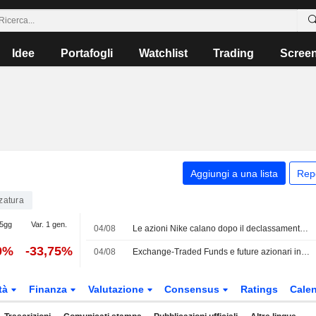
Idee
Portafogli
Watchlist
Trading
Scree
Aggiungi a una lista
Rep
zatura
 5gg
Var. 1 gen.
04/08
Le azioni Nike calano dopo il declassamento di JPMorgan
0%
-33,75%
04/08
Exchange-Traded Funds e future azionari in rialzo prima dell'apertura di martedì sulle speranze di riapertura dello Stretto di Hormuz
tà
Finanza
Valutazione
Consensus
Ratings
Calen