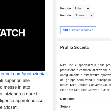
Marketplace at NIKE, Inc. from 2018 t
Completed undergraduate degree at 
Periodo
Christian University in 1986 and grad
Periodo
degree at The Ohio University in 1988
NKE: Grafico dinamico
Profilo Società
Nike, Inc. è specializzata nella pro
produzione e commercializzazione di
creener.com/quotazioni/
abbigliamento e attrezzature sportive.
ti superiori alle
del gruppo sono venduti principalm
marchi Nike, Jordan, Converse Chuck 
io messe in atto
Star, One Star, Star Chevron e Jack 
o iniziando a dare i
vendite nette sono ripartite per f
Dipendenti
lligence approfondisce
prodotti come segue: - calzature (66,9%); -
abbigliamento (28,1%); - attrezzature sportive
e Close".
Settore
(4,8%): attrezzature da golf (mazze