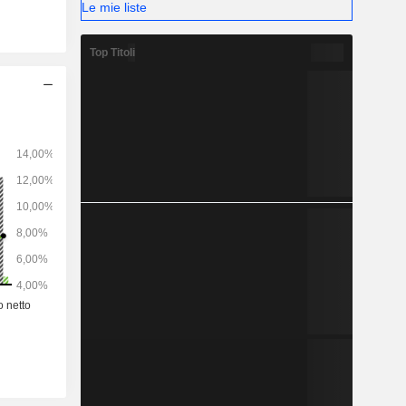
Le mie liste
otti erano
e di 1.034
Top Titoli
istributori
ome segue:
pa/Medio
 (14,2%),
5%) e altro