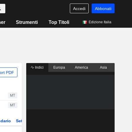
Accedi
Abbonati
ner
Strumenti
Top Titoli
Edizione Italia
Indici
Europa
America
Asia
ort PDF
MT
MT
dario
Settore
Derivati
ETF