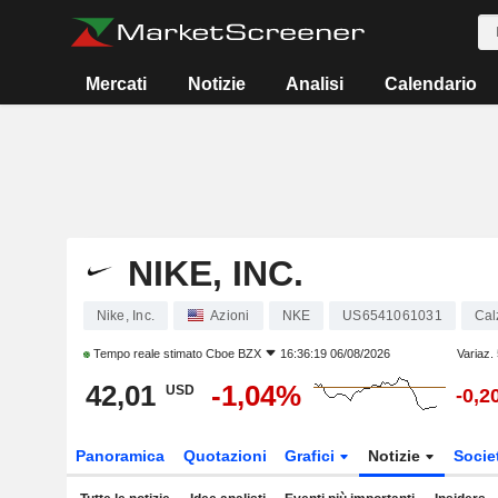
Mercati
Notizie
Analisi
Calendario
NIKE, INC.
Nike, Inc.
Azioni
NKE
US6541061031
Cal
Tempo reale stimato
Cboe BZX
16:36:19 06/08/2026
Variaz.
42,01
-1,04%
USD
-0,2
Panoramica
Quotazioni
Grafici
Notizie
Socie