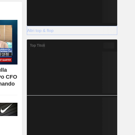
Altri top & flop
Top Titoli
ulla
ovo CFO
omando