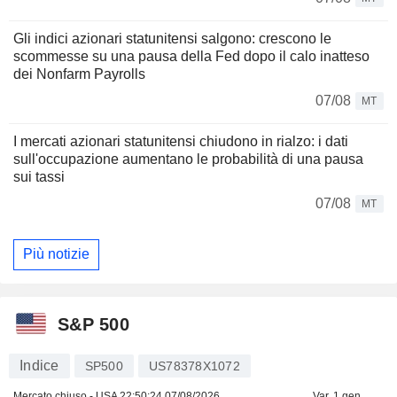
Gli indici azionari statunitensi salgono: crescono le
scommesse su una pausa della Fed dopo il calo inatteso
dei Nonfarm Payrolls
07/08
MT
I mercati azionari statunitensi chiudono in rialzo: i dati
sull'occupazione aumentano le probabilità di una pausa
sui tassi
07/08
MT
Più notizie
S&P 500
Indice
SP500
US78378X1072
Mercato chiuso - USA
22:50:24 07/08/2026
Var. 1 gen.