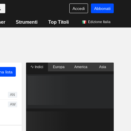
Accedi
Abbonati
ner
Strumenti
Top Titoli
Edizione Italia
Indici
Europa
America
Asia
a lista
AN
AW