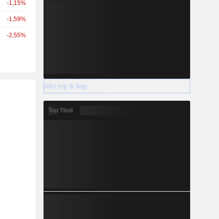
-1,15%
-1,59%
-2,55%
Altri top & flop
Top Titoli