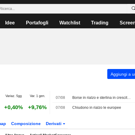
Idee
Portafogli
Watchlist
Trading
Scree
Aggiungi a un
Variaz. 5gg
Var. 1 gen.
07/08
Borse in rialzo e sterlina in crescita dopo il calo a sorpresa dell'occupazione negli USA
+0,40%
+9,76%
07/08
Chiudono in rialzo le europee
map
Composizione
Derivati