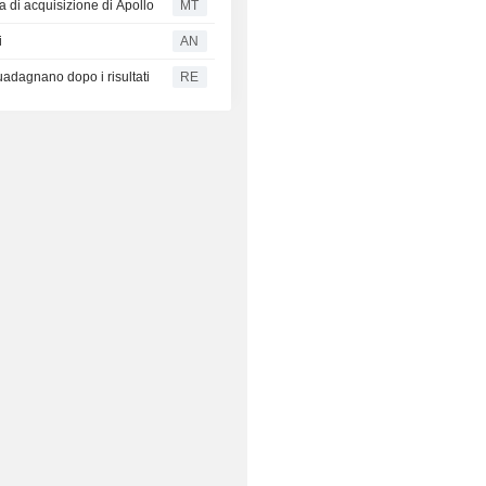
ta di acquisizione di Apollo
MT
i
AN
adagnano dopo i risultati
RE