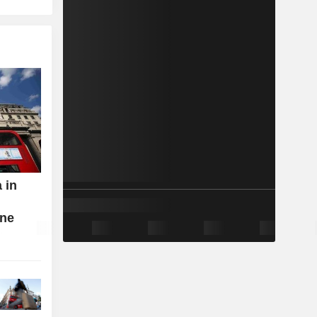
a in
one