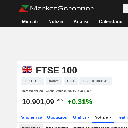
Mercati
Notizie
Analisi
Calendario
FTSE 100
FTSE 100
Indice
UKX
GB0001383545
Mercato chiuso - Great Britain
00:05:16 08/08/2026
10.901,09
+0,31%
PTS
Panoramica
Quotazioni
Grafici
Notizie
Heat