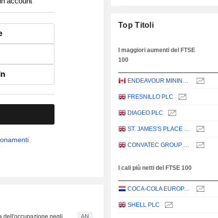
un account
Top Titoli
e
I maggiori aumenti del FTSE
100
In
ENDEAVOUR MINING PLC
FRESNILLO PLC
DIAGEO PLC
ST. JAMES'S PLACE PLC
bbonamenti
CONVATEC GROUP PLC
I cali più netti del FTSE 100
COCA-COLA EUROPACIFIC PARTNERS PLC
SHELL PLC
sa dell'occupazione negli
AN