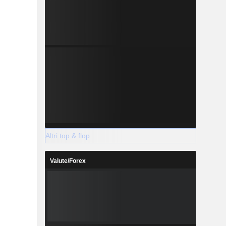
Altri top & flop
Valute/Forex