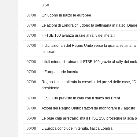
USA
07/08
Chiudono in rialzo le europee
07/08
Le azioni di Londra chiudono la settimana in rialzo; Dia
07/08
Il FTSE 100 avanza grazie al rally dei metalli
07/08
Indici azionari del Regno Unito verso la quarta settimana di r
minerari
07/08
I titoli minerari trainano il FTSE 100 grazie al rally dei meta
07/08
L'Europa parte incerta
07/08
Regno Unito: rallenta la crescita dei prezzi delle case; J
presidente
07/08
FTSE 100 previsto in calo con il rialzo del Brent
07/08
Azioni del Regno Unito: i fattori da monitorare il 7 agosto
06/08
Le blue chip arretrano, ma il FTSE 250 prosegue la scia p
06/08
L'Europa conclude in tenuta, fiacca Londra