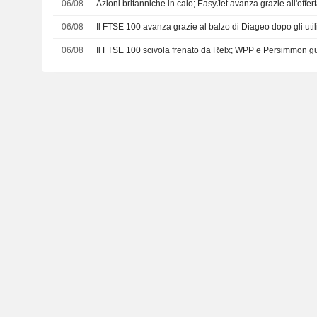
06/08
Azioni britanniche in calo; EasyJet avanza grazie all'offer
06/08
Il FTSE 100 avanza grazie al balzo di Diageo dopo gli util
06/08
Il FTSE 100 scivola frenato da Relx; WPP e Persimmon gu