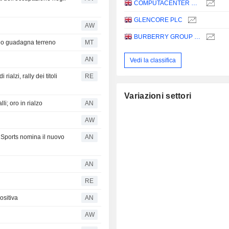
COMPUTACENTER PLC
GLENCORE PLC
AW
BURBERRY GROUP PLC
geo guadagna terreno
MT
AN
Vedi la classifica
ialzi, rally dei titoli
RE
Variazioni settori
lli; oro in rialzo
AN
AW
D Sports nomina il nuovo
AN
AN
RE
ositiva
AN
AW