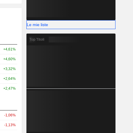
Le mie liste
Top Titoli
+4,61%
+4,60%
+3,32%
+2,64%
+2,47%
-1,06%
-1,13%