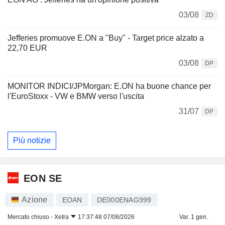
03/08
ZD
Jefferies promuove E.ON a "Buy" - Target price alzato a
22,70 EUR
03/08
DP
MONITOR INDICI/JPMorgan: E.ON ha buone chance per
l'EuroStoxx - VW e BMW verso l'uscita
31/07
DP
Più notizie
EON SE
Azione
EOAN
DE000ENAG999
Mercato chiuso -
Xetra
17:37:48 07/08/2026
Var. 1 gen.