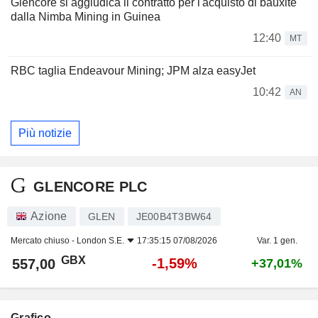
Glencore si aggiudica il contratto per l'acquisto di bauxite
dalla Nimba Mining in Guinea
12:40
MT
RBC taglia Endeavour Mining; JPM alza easyJet
10:42
AN
Più notizie
GLENCORE PLC
Azione
GLEN
JE00B4T3BW64
Mercato chiuso -
London S.E.
17:35:15 07/08/2026
Var. 1 gen.
GBX
-1,59%
557,00
+37,01%
Grafico