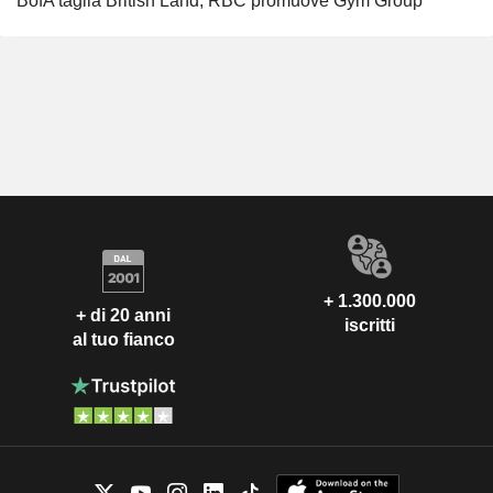
BofA taglia British Land; RBC promuove Gym Group
+ 1.300.000
+ di 20 anni
iscritti
al tuo fianco