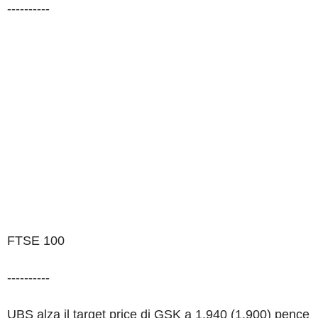
----------
FTSE 100
----------
UBS alza il target price di GSK a 1.940 (1.900) pence