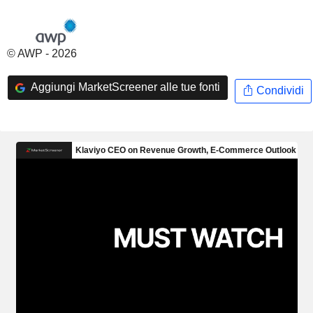
© AWP - 2026
Aggiungi MarketScreener alle tue fonti
Condividi