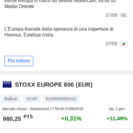
Borse europa in rialzo su settore healthcare, focus su
Medio Oriente
07/08
RE
L'Europa trainata dalla speranza di una riapertura di
Hormuz, Eutelsat crolla
07/08
Più notizie
STOXX EUROPE 600 (EUR)
Indice
SXXP
EU0009658202
Mercato chiuso - Switzerland
17:50:00 07/08/2026
Var. 1 gen.
PTS
+0,31%
660,25
+11,49%