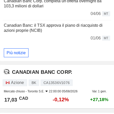
Canadian Banc Corp. completa un'offerta overnight da
103,3 milioni di dollari
04/06
MT
Canadian Banc: il TSX approva il piano di riacquisto di
azioni proprie (NCIB)
01/06
MT
Più notizie
CANADIAN BANC CORP.
Azione
BK
CA13536V1076
Mercato chiuso -
Toronto S.E.
22:00:00 05/08/2026
Var. 1 gen.
CAD
-0,12%
17,03
+27,18%