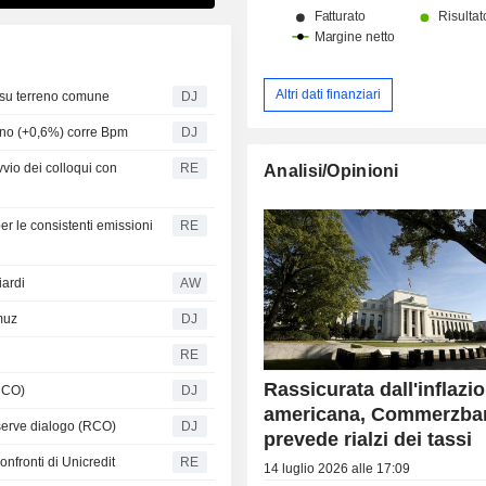
Altri dati finanziari
a su terreno comune
DJ
lano (+0,6%) corre Bpm
DJ
vio dei colloqui con
RE
Analisi/Opinioni
per le consistenti emissioni
RE
iardi
AW
muz
DJ
RE
Rassicurata dall'inflazi
RCO)
DJ
americana, Commerzba
serve dialogo (RCO)
DJ
prevede rialzi dei tassi
nfronti di Unicredit
RE
14 luglio 2026 alle 17:09