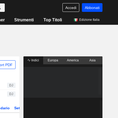
Accedi
Abbonati
ner
Strumenti
Top Titoli
Edizione Italia
Indici
Europa
America
Asia
ort PDF
DJ
DJ
dario
Settore
Derivati
ETF