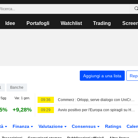
Idee
Portafogli
Watchlist
Trading
Scree
Aggiungi a una lista
Rep
1
Banche
 5gg
Var. 1 gen.
09:36
Commerz : Orlopp, serve dialogo con UniCredit, ottimista su terreno comune
65%
+9,28%
09:29
Avvio positivo per l'Europa con spiragli su Hormuz, a Milano (+0,6%) corre Bpm
tà
Finanza
Valutazione
Consensus
Ratings
Calen