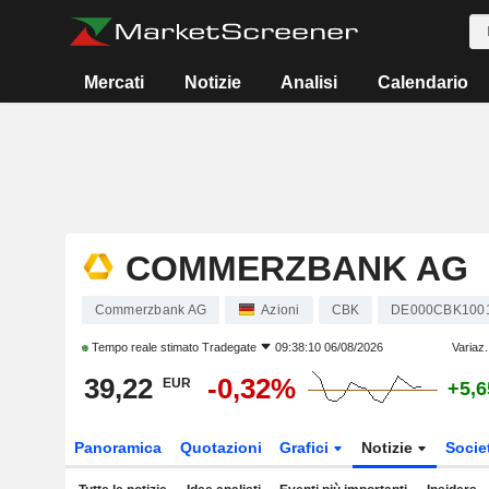
Mercati
Notizie
Analisi
Calendario
COMMERZBANK AG
Commerzbank AG
Azioni
CBK
DE000CBK100
Tempo reale stimato
Tradegate
09:38:10 06/08/2026
Variaz.
39,22
-0,32%
EUR
+5,
Panoramica
Quotazioni
Grafici
Notizie
Socie