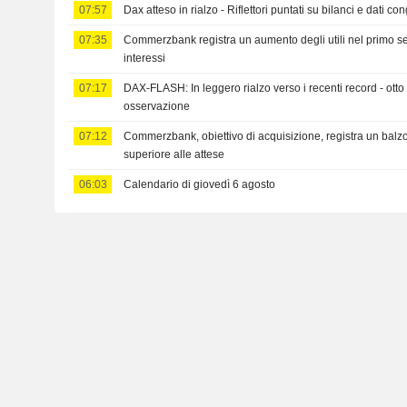
07:57
Dax atteso in rialzo - Riflettori puntati su bilanci e dati con
07:35
Commerzbank registra un aumento degli utili nel primo se
interessi
07:17
DAX-FLASH: In leggero rialzo verso i recenti record - otto t
osservazione
07:12
Commerzbank, obiettivo di acquisizione, registra un balzo 
superiore alle attese
06:03
Calendario di giovedì 6 agosto