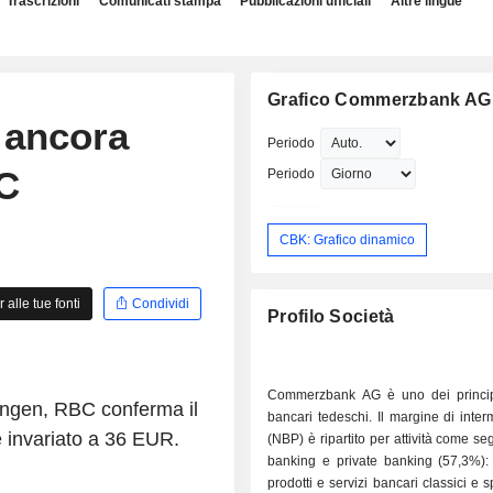
Trascrizioni
Comunicati stampa
Pubblicazioni ufficiali
Altre lingue
Grafico Commerzbank AG
ancora
Periodo
BC
Periodo
CBK: Grafico dinamico
alle tue fonti
Condividi
Profilo Società
Commerzbank AG è uno dei princip
eingen, RBC conferma il
bancari tedeschi. Il margine di inte
 è invariato a 36 EUR.
(NBP) è ripartito per attività come segue: - 
banking e private banking (57,3%): 
prodotti e servizi bancari classici e s