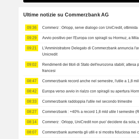
Ultime notizie su Commerzbank AG
09:36
Commerz : Orlopp, serve dialogo con UniCredit, ottimist
09:29
Avvio positivo per l'Europa con spiragli su Hormuz, a Mi
09:21
L'Amministratore Delegato di Commerzbank annuncia l'av
Unicredit
09:02
Rendimenti dei titoli di Stato dell'eurozona stabili; attesa 
francesi
08:47
Commerzbank record anche nel semestre, l'utile a 1,8 mil
08:42
Europa verso avvio in rialzo con spiragli su apertura Hor
08:33
Commerzbank raddoppia l'utile nel secondo trimestre
08:27
Commerzbank : +40% a record 1,8 mld utile I semestre (
08:14
Commerz : Orlopp, UniCredit non puo' decidere da sola, 
08:07
Commerzbank aumenta gli utili e si mostra fiduciosa nei co