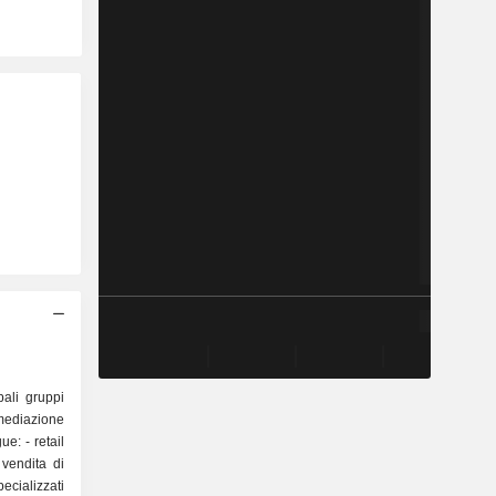
ali gruppi
rmediazione
retail
vendita di
pecializzati