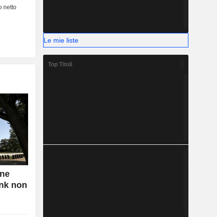
Le mie liste
Top Titoli
one
nk non