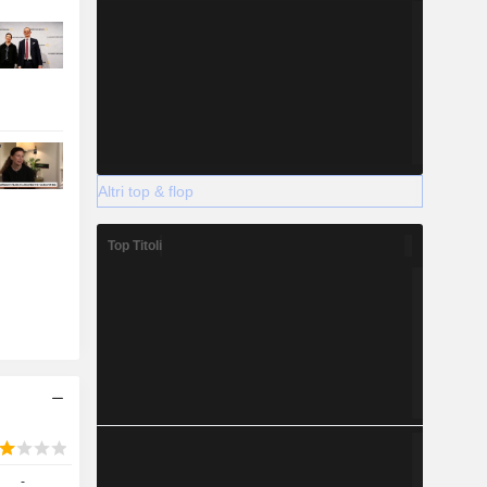
Altri top & flop
Top Titoli
-