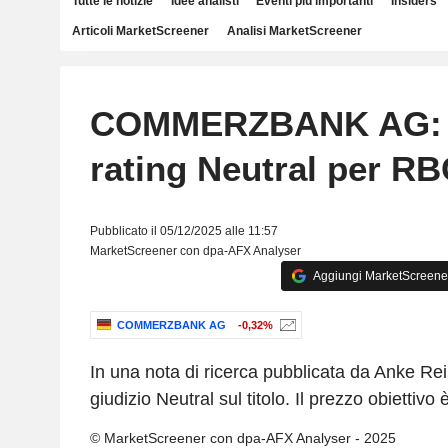
Tutte le notizie
Idee analisti
Eventi più importanti
Insiders
Articoli MarketScreener
Analisi MarketScreener
COMMERZBANK AG: 
rating Neutral per R
Pubblicato il 05/12/2025 alle 11:57
MarketScreener con dpa-AFX Analyser
Aggiungi MarketScreener 
COMMERZBANK AG
-0,32%
In una nota di ricerca pubblicata da Anke R
giudizio Neutral sul titolo. Il prezzo obiettivo
© MarketScreener con dpa-AFX Analyser - 2025