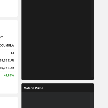
ra
CCUMULA
13
39,35
EUR
40,07
EUR
+1,83%
Materie Prime