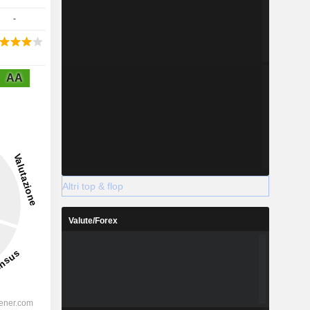
-
AA
Altri top & flop
Valute/Forex