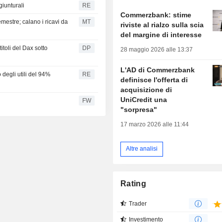
giunturali
RE
Commerzbank: stime
mestre; calano i ricavi da
MT
riviste al rialzo sulla scia
del margine di interesse
itoli del Dax sotto
DP
28 maggio 2026 alle 13:37
L'AD di Commerzbank
degli utili del 94%
RE
definisce l'offerta di
acquisizione di
UniCredit una
FW
"sorpresa"
17 marzo 2026 alle 11:44
Altre analisi
Rating
Trader
Investimento