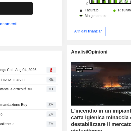
bbonamenti
Altri dati finanziari
Analisi/Opinioni
ngs Call, Aug 04, 2026
rimono i margini
RE
nte le difficoltà sul
MT
comandazione Buy
ZM
L'incendio in un impiant
so
ZM
carta igienica minaccia 
destabilizzare il mercat
ntiene la
ZM
statunitense