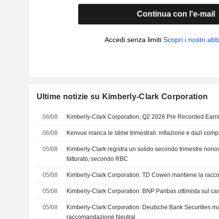
Continua con l'e-mail
Accedi senza limiti
Scopri i nostri a
Ultime notizie su Kimberly-Clark Corporation
06/08
Kimberly-Clark Corporation, Q2 2026 Pre Recorded Earni
06/08
Kenvue manca le stime trimestrali: inflazione e dazi comp
05/08
Kimberly-Clark registra un solido secondo trimestre nonosta
fatturato, secondo RBC
05/08
Kimberly-Clark Corporation: TD Cowen mantiene la rac
05/08
Kimberly-Clark Corporation: BNP Paribas ottimista sul ca
05/08
Kimberly-Clark Corporation: Deutsche Bank Securities ma
raccomandazione Neutral