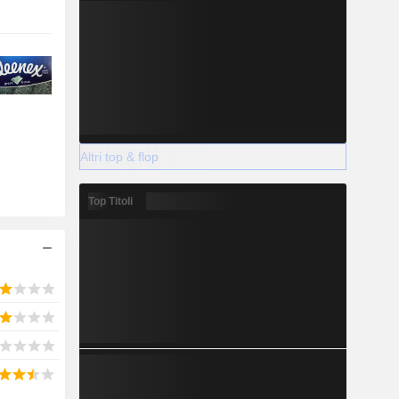
Altri top & flop
Top Titoli