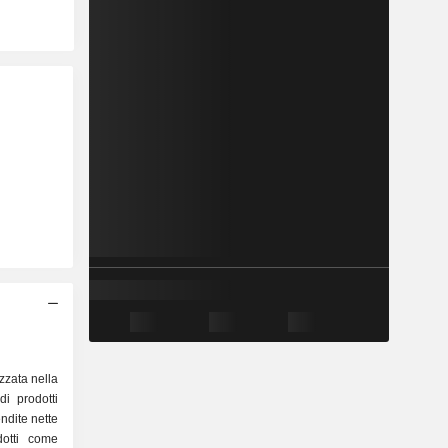
zzata nella
i prodotti
endite nette
dotti come