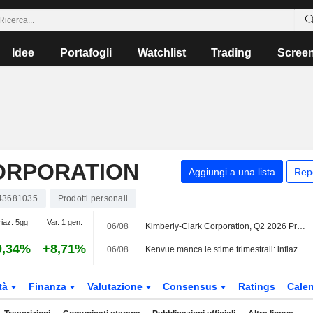
Idee
Portafogli
Watchlist
Trading
Scree
ORPORATION
Aggiungi a una lista
Rep
43681035
Prodotti personali
riaz. 5gg
Var. 1 gen.
06/08
Kimberly-Clark Corporation, Q2 2026 Pre Recorded Earnings Call, Aug 04, 2026
0,34%
+8,71%
06/08
Kenvue manca le stime trimestrali: inflazione e dazi comprimono i margini
tà
Finanza
Valutazione
Consensus
Ratings
Calen