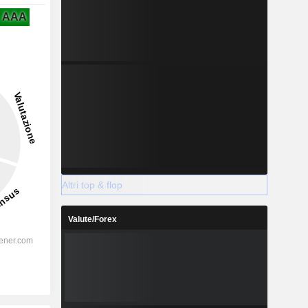
AAA
Altri top & flop
Valute/Forex