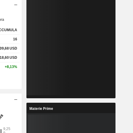
ra
CCUMULA
16
09,68
USD
18,60
USD
+8,13%
Materie Prime