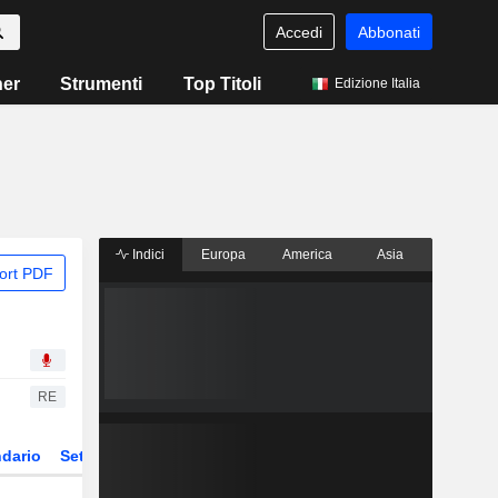
Accedi
Abbonati
ner
Strumenti
Top Titoli
Edizione Italia
Indici
Europa
America
Asia
ort PDF
RE
dario
Settore
Derivati
ETF