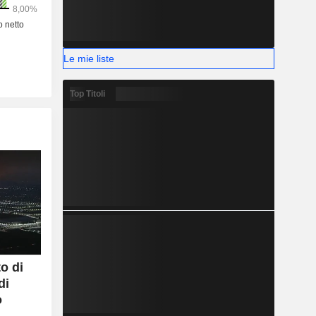
Le mie liste
Top Titoli
o di
di
o