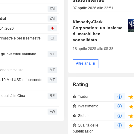
07 aprile 2026 alle 23:51
ZM
tral
ZM
Kimberly-Clark
Corporation: un insieme
 04, 2026
di marchi ben
trimestre e per il semestre
CI
consolidato
18 aprile 2025 alle 05:38
 gli investitori valutano
MT
Altre analisi
econdo trimestre
MT
er 4,19 Mrd USD nel secondo
MT
Rating
a qualità in Cina
RE
Trader
Investimento
FW
Globale
Qualità delle
pubblicazioni