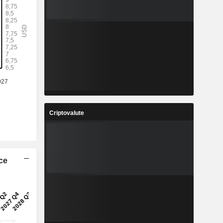
Criptovalute
ice