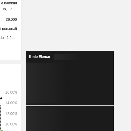
l-up, ecc.
tes, Little
36.000
i personali
olini usa e
 1.28 USD
Plenitud,
fazzoletti,
salviettine
Il mio Elenco
l, ecc.); -
 altri
o.