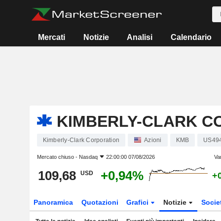
Mercati
Notizie
Analisi
Calendario
KIMBERLY-CLARK C
Kimberly-Clark Corporation
Azioni
KMB
US49
Mercato chiuso -
Nasdaq
22:00:00 07/08/2026
Va
109,68
+0,94%
USD
+
Panoramica
Quotazioni
Grafici
Notizie
Socie