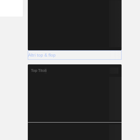
Altri top & flop
Top Titoli