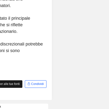
matori.
tato il principale
e si riflette
zionario.
i discrezionali potrebbe
oni si sono
 alle tue fonti
Condividi