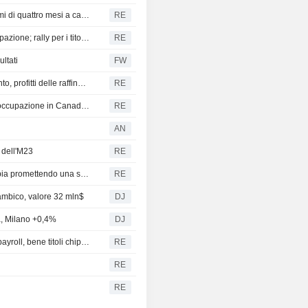
SOFT COMMODITIES-Lo zucchero grezzo tocca i massimi di quattro mesi a causa della contrazione dell'offerta
RE
I futures azionari USA salgono in attesa dei dati sull'occupazione; rally per i titoli dei chip e del software
RE
ltati
FW
ROI - La settimana finanziaria in cinque grafici: Yentervento, profitti delle raffinerie e spese folli per SpaceX
RE
I futures di Toronto salgono in attesa dei dati chiave sull'occupazione in Canada e negli Stati Uniti
RE
AN
i dell'M23
RE
De La Espriella si insedia come presidente della Colombia promettendo una stretta sulla sicurezza
RE
ambico, valore 32 mln$
DJ
a, Milano +0,4%
DJ
Borsa Usa, futures S&P 500, Dow invariati in attesa dati payroll, bene titoli chip, software
RE
RE
RE