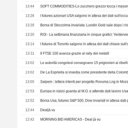
13:44
13:28
13:28
Borsa di Stoccolma invariata: Lundin Gold sale dopo i risu
13:20
13:14
13:11
Il FTSE 100 avanza grazie al rally dei metalli
13:02
Le autorità congolesi consegnano 15 prigionieri ai ribell
13:02
13:00
Saipem : lettera intenti per progetto Rovuma Lng in Moz
12:53
Europa in rialzo guarda al M.O. e attende dati lavoro Us
12:52
12:44
Dealjà vu
12:42
MORNING BID AMERICAS - Deal jà vu