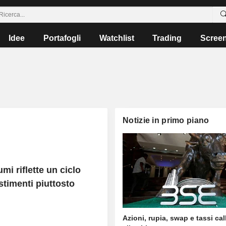
Idee
Portafogli
Watchlist
Trading
Scree
Notizie in primo piano
i riflette un ciclo
timenti piuttosto
Azioni, rupia, swap e tassi call