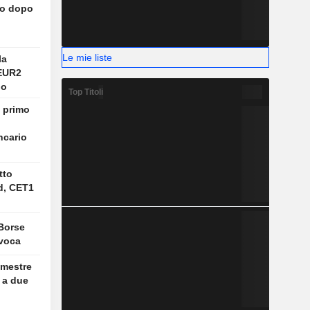
so dopo
Le mie liste
la
 EUR2
do
Top Titoli
 primo
ncario
tto
d, CET1
Borse
ivoca
emestre
a a due