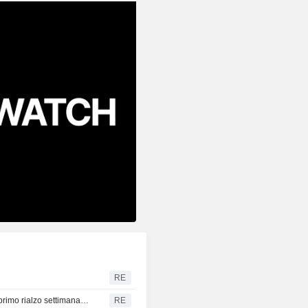
RE
OBBLIGAZIONI INDIA-I titoli di Stato indiani registrano il primo rialzo settimanale in un mese grazie alla RBI accomodante e al calo del greggio
RE