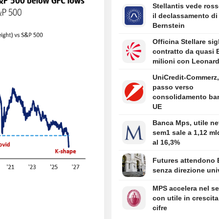
Stellantis vede ros
il declassamento di
Bernstein
Officina Stellare sig
contratto da quasi
milioni con Leonar
UniCredit-Commerz,
passo verso
consolidamento ba
UE
Banca Mps, utile ne
sem1 sale a 1,12 ml
al 16,3%
Futures attendono 
senza direzione un
MPS accelera nel s
con utile in crescit
cifre