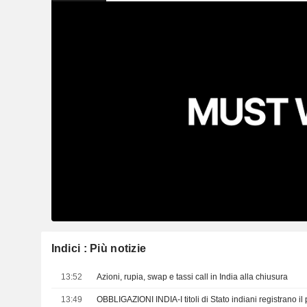
Indici : Più notizie
13:52
Azioni, rupia, swap e tassi call in India alla chiusura
13:49