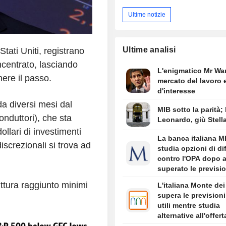
Ultime notizie
Ultime analisi
Stati Uniti, registrano
ncentrato, lasciando
L'enigmatico Mr War
nere il passo.
mercato del lavoro e
d'interesse
 da diversi mesi dal
MIB sotto la parità;
onduttori), che sta
Leonardo, giù Stell
dollari di investimenti
La banca italiana 
iscrezionali si trova ad
studia opzioni di di
contro l'OPA dopo 
superato le previsio
utili
ttura raggiunto minimi
L'italiana Monte de
supera le previsioni
utili mentre studia
alternative all'offert
Intesa