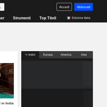
Accedi
Abbonati
ner
Strumenti
Top Titoli
Edizione Italia
Indici
Europa
America
Asia
 in India