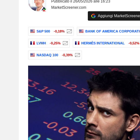
Pubblicato il 26/05/2026 alle 16:23
MarketScreener.com
Aggiungi MarketScreener 
S&P 500
-0,18%
BANK OF AMERICA CORPORAT
LVMH
-0,25%
HERMÈS INTERNATIONAL
-0,52%
NASDAQ 100
-0,39%