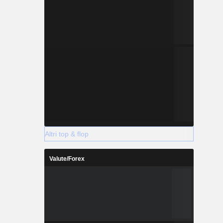
Altri top & flop
Valute/Forex