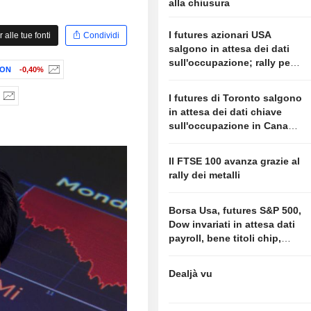
alla chiusura
I futures azionari USA
alle tue fonti
Condividi
salgono in attesa dei dati
sull'occupazione; rally per i
ION
-0,40%
titoli dei chip e del software
I futures di Toronto salgono
in attesa dei dati chiave
sull'occupazione in Canada
e negli Stati Uniti
Il FTSE 100 avanza grazie al
rally dei metalli
Borsa Usa, futures S&P 500,
Dow invariati in attesa dati
payroll, bene titoli chip,
software
Dealjà vu