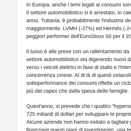
In Europa, anche i temi legati ai consumi sono 
Il settore automobilistico si è arrestato, in ca
anno. Tuttavia, è probabilmente l'industria dei
maggiormente. LVMH (-27%) ed Hermès (-24%
peggiori performer dell'EuroStoxx 50 per il 2
Il lusso è alle prese con un rallentamento da 
settore automobilistico sta digerendo nuovi d
verso i veicoli elettrici in fase di stallo e l'inte
concorrenza cinese. Al di là di questi ostacoli 
sottoperformance dei consumi riflette un cic
più dal capex che dalla spesa delle famiglie.
Quest'anno, si prevede che i quattro "hyper
725 miliardi di dollari per sviluppare le proprie
Alcune aziende non hanno esitato a tagliare p
finanziare questi piani di investimento, una 