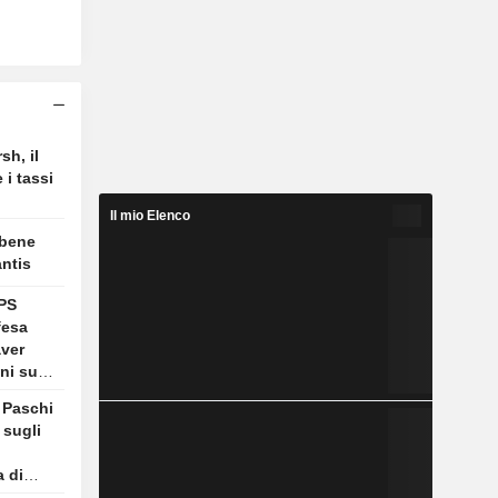
sh, il
 i tassi
Il mio Elenco
 bene
antis
MPS
fesa
aver
ni sugli
i Paschi
 sugli
a di