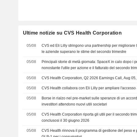
Ultime notizie su CVS Health Corporation
05/08
CVS ed Eli Lilly stringono una partnership per migliorare 
le aziende superano le stime del secondo trimestre
05/08
Principali storie di metà giornata: SpaceX in calo dopo i p
nonostante l'utile per azione e il fatturato del secondo tri
05/08
CVS Health Corporation, Q2 2026 Earnings Call, Aug 05
05/08
CVS Health collabora con Eli Lilly per ampliare l'accesso
05/08
Borse in rialzo nel pre-market sulle speranze di un accor
investitori attendono nuovi utili societari
05/08
CVS Health Corporation riporta gli utili per il secondo trim
conclusosi il 30 giugno 2026
05/08
CVS Health rinnova il programma di gestione del peso e po
GLP-1 per i consumatori