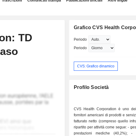
Trascrizioni
Comunicati stampa
Pubblicazioni ufficiali
Altre lingue
Grafico CVS Health Corpo
on: TD
Periodo
caso
Periodo
CVS: Grafico dinamico
Profilo Società
CVS Health Corporation è uno dei 
fornitori americani di prodotti e servizi 
fatturato netto (compreso quello inf
ripartito per attività come segue: - gestione delle
prestazioni mediche (40,2%); - servizi di