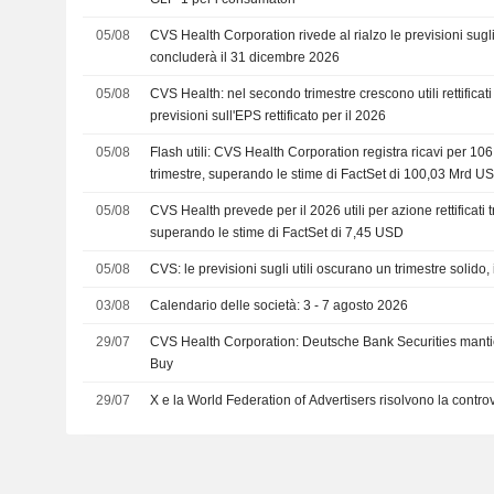
05/08
CVS Health Corporation rivede al rialzo le previsioni sugli u
concluderà il 31 dicembre 2026
05/08
CVS Health: nel secondo trimestre crescono utili rettificati e 
previsioni sull'EPS rettificato per il 2026
05/08
Flash utili: CVS Health Corporation registra ricavi per 
trimestre, superando le stime di FactSet di 100,03 Mrd U
05/08
CVS Health prevede per il 2026 utili per azione rettificat
superando le stime di FactSet di 7,45 USD
05/08
CVS: le previsioni sugli utili oscurano un trimestre solido, 
03/08
Calendario delle società: 3 - 7 agosto 2026
29/07
CVS Health Corporation: Deutsche Bank Securities mant
Buy
29/07
X e la World Federation of Advertisers risolvono la cont