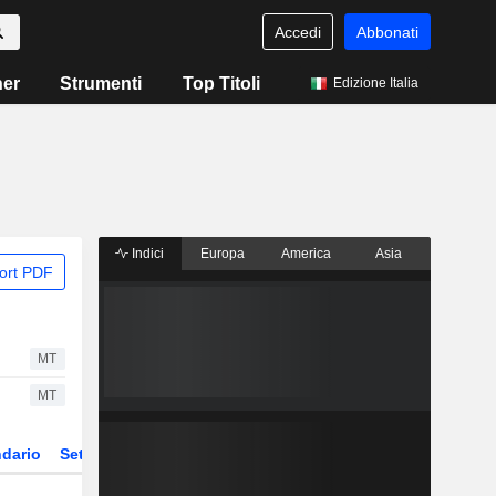
Accedi
Abbonati
ner
Strumenti
Top Titoli
Edizione Italia
Indici
Europa
America
Asia
ort PDF
MT
MT
dario
Settore
Derivati
ETF