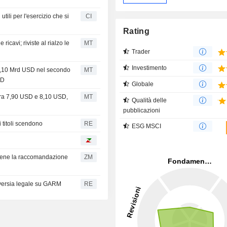
tili per l'esercizio che si
CI
Rating
ricavi; riviste al rialzo le
MT
Trader
Investimento
106,10 Mrd USD nel secondo
MT
SD
Globale
i tra 7,90 USD e 8,10 USD,
MT
Qualità delle
pubblicazioni
i titoli scendono
RE
ESG MSCI
iene la raccomandazione
ZM
roversia legale su GARM
RE