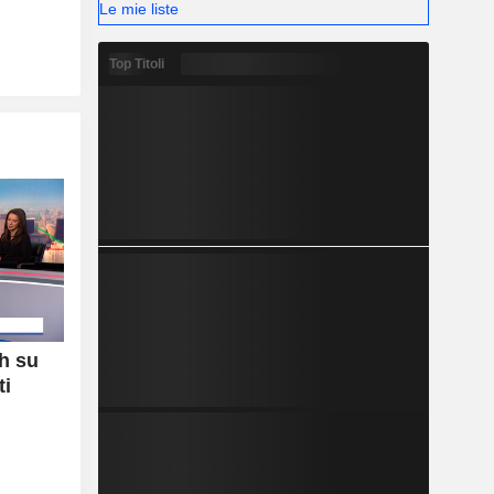
Le mie liste
Top Titoli
h su
ti