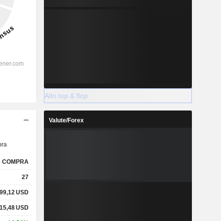
Altri top & flop
Valute/Forex
ra
COMPRA
27
99,12
USD
15,48
USD