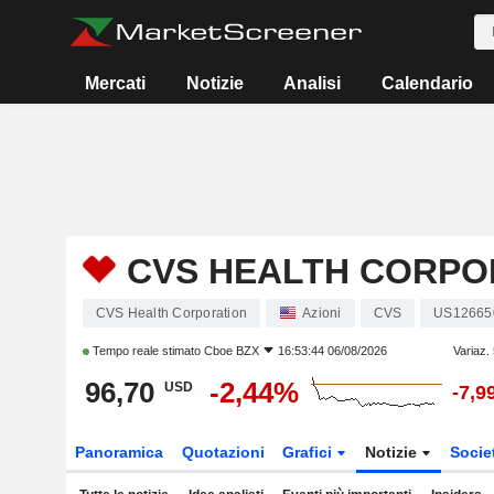
Mercati
Notizie
Analisi
Calendario
CVS HEALTH CORPO
CVS Health Corporation
Azioni
CVS
US12665
Tempo reale stimato
Cboe BZX
16:53:44 06/08/2026
Variaz.
96,70
-2,44%
USD
-7,9
Panoramica
Quotazioni
Grafici
Notizie
Socie