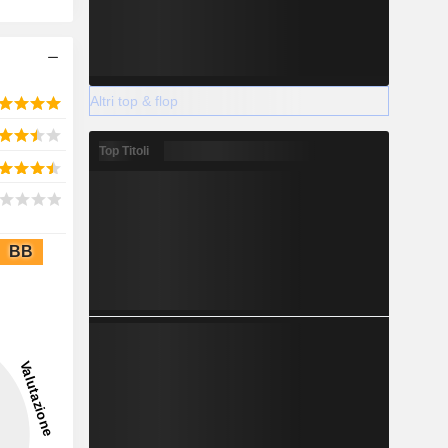
Altri top & flop
Top Titoli
BB