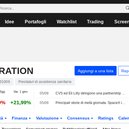
Idee
Portafogli
Watchlist
Trading
Scree
RATION
Aggiungi a una lista
Rep
01006
Prestatari di assistenza sanitaria
 5gg
Var. 1 gen.
05/08
CVS ed Eli Lilly stringono una partnership per migliorare l'accesso ai farmaci GLP-1; le aziende superano le stime del secondo trimestre
9%
+21,99%
05/08
Principali storie di metà giornata: SpaceX in calo dopo i primi risultati; AMD scende nonostante l'utile per azione e il fatturato del secondo trimestre siano solidi
tà
Finanza
Valutazione
Consensus
Ratings
Calen