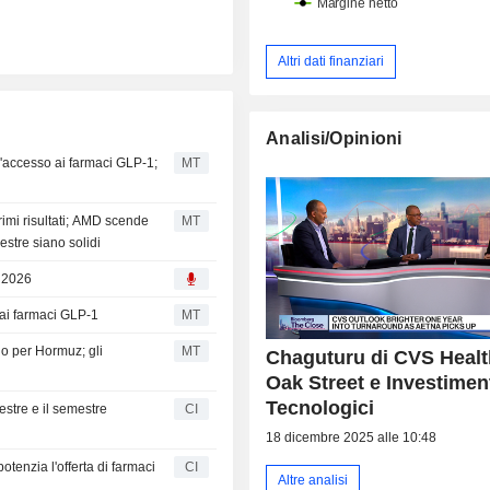
Altri dati finanziari
Analisi/Opinioni
l'accesso ai farmaci GLP-1;
MT
rimi risultati; AMD scende
MT
mestre siano solidi
, 2026
 ai farmaci GLP-1
MT
do per Hormuz; gli
MT
Chaguturu di CVS Healt
Oak Street e Investimen
Tecnologici
estre e il semestre
CI
18 dicembre 2025 alle 10:48
tenzia l'offerta di farmaci
CI
Altre analisi