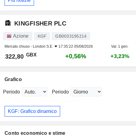
Più notizie
KINGFISHER PLC
Azione
KGF
GB0033195214
Mercato chiuso -
London S.E.
17:35:22 05/08/2026
Var. 1 gen.
GBX
+0,56%
322,80
+3,23%
Grafico
Periodo
Periodo
KGF: Grafico dinamico
Conto economico e stime