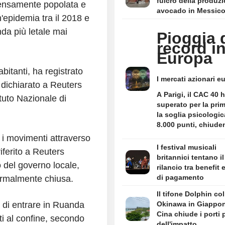
fulcro della produzi
densamente popolata e
avocado in Messic
'epidemia tra il 2018 e
nda più letale mai
Pioggia 
record i
Europa
abitanti, ha registrato
I mercati azionari e
 dichiarato a Reuters
hanno vissuto una 
A Parigi, il CAC 40 
tuto Nazionale di
storica, trainati da 
superato per la prim
serie di risultati azi
la soglia psicologic
solidi e da un rinno
8.000 punti, chiude
ottimismo sulle pro
8.016,22 punti con 
e i movimenti attraverso
economiche della r
rialzo dello 0,77%. 
I festival musicali
Diversi indici di rif
riferito a Reuters
DA
britannici tentano il
hanno raggiunto nu
del governo locale,
rilancio tra benefit 
massimi, conferman
di pagamento
formalmente chiusa.
vigore del rally in c
dall'inizio dell'anno.
Il tifone Dolphin co
o di entrare in Ruanda
Okinawa in Giappon
Cina chiude i porti 
i al confine, secondo
dell'impatto