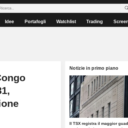
Idee
Portafogli
Watchlist
Trading
Scree
Notizie in primo piano
 Congo
31,
ione
Il TSX registra il maggior gu