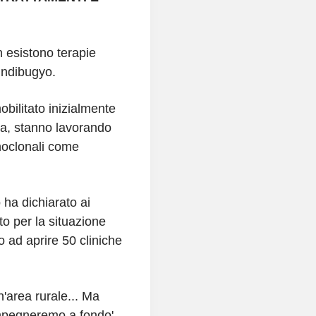
 esistono terapie
undibugyo.
obilitato inizialmente
mia, stanno lavorando
noclonali come
 ha dichiarato ai
o per la situazione
o ad aprire 50 cliniche
un'area rurale... Ma
impegneremo a fondo',