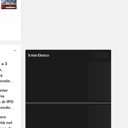
Il mio Elenco
 a 3
,
ta
condo
 The
nter
via
a di IPO
econdo
iano
ità nel