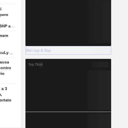
i
pero
 BHP a
aware
Altri top & flop
ccuLynx
causa
Top Titoli
contro
rio
 a 3
,
ortato