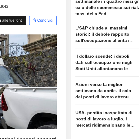
settimanale in quattro mesi gr
 19:42
calo delle scommesse sui rialz
tassi della Fed
alle tue fonti
Condividi
L'S&P chiude ai massimi
storici: il debole rapporto
sull'occupazione allenta i
timori di un rialzo dei tassi
Il dollaro scende: i deboli
dati sull'occupazione negli
Stati Uniti allontanano le
aspettative di un rialzo della
Fed
Azioni verso la miglior
settimana da aprile: il calo
dei posti di lavoro attenua i
timori sui tassi
USA: perdita inaspettata di
posti di lavoro a luglio, i
mercati ridimensionano le
attese su un rialzo dei tassi