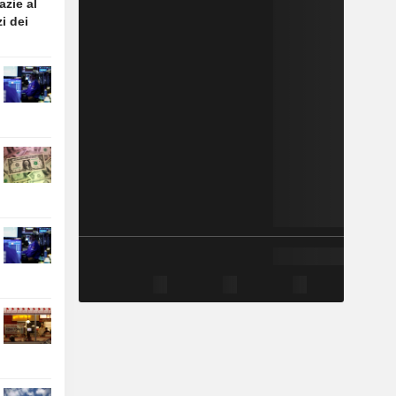
azie al
i dei