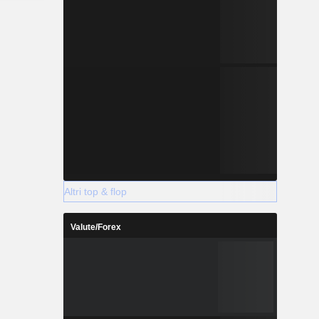
Altri top & flop
Valute/Forex