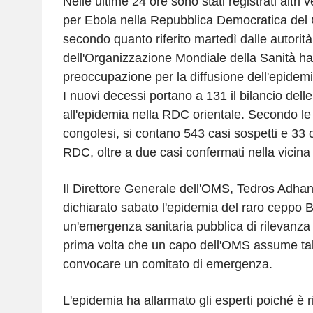
Nelle ultime 24 ore sono stati registrati altri 
per Ebola nella Repubblica Democratica del 
secondo quanto riferito martedì dalle autorità,
dell'Organizzazione Mondiale della Sanità h
preoccupazione per la diffusione dell'epidemi
I nuovi decessi portano a 131 il bilancio delle
all'epidemia nella RDC orientale. Secondo le 
congolesi, si contano 543 casi sospetti e 33 
RDC, oltre a due casi confermati nella vicin
Il Direttore Generale dell'OMS, Tedros Adh
dichiarato sabato l'epidemia del raro ceppo
un'emergenza sanitaria pubblica di rilevanza 
prima volta che un capo dell'OMS assume tale
convocare un comitato di emergenza.
L'epidemia ha allarmato gli esperti poiché è ri