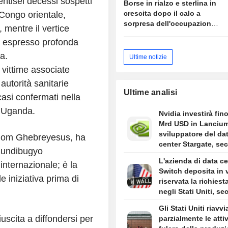
ventisei decessi sospetti
Borse in rialzo e sterlina in
crescita dopo il calo a
Congo orientale,
sorpresa dell'occupazione
 mentre il vertice
negli USA
a espresso profonda
a.
Ultime notizie
 vittime associate
autorità sanitarie
Ultime analisi
casi confermati nella
a Uganda.
Nvidia investirà fino
Mrd USD in Lancium
sviluppatore del da
anom Ghebreyesus, ha
center Stargate, se
 Bundibugyo
quanto riportato da
L'azienda di data ce
internazionale; è la
Information
Switch deposita in 
 iniziativa prima di
riservata la richiest
negli Stati Uniti, s
Bloomberg News
Gli Stati Uniti riavv
uscita a diffondersi per
parzialmente le attiv