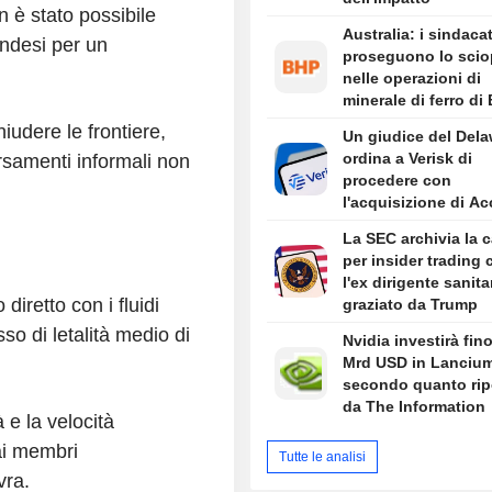
n è stato possibile
Australia: i sindacat
ndesi per un
proseguono lo scio
nelle operazioni di
minerale di ferro di
Port Hedland
udere le frontiere,
Un giudice del Del
ordina a Verisk di
rsamenti informali non
procedere con
l'acquisizione di A
da 2,35 Mrd USD
La SEC archivia la 
per insider trading 
l'ex dirigente sanita
diretto con i fluidi
graziato da Trump
sso di letalità medio di
Nvidia investirà fino
Mrd USD in Lancium
secondo quanto rip
da The Information
e la velocità
ai membri
Tutte le analisi
vra.