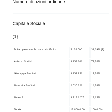
Numero di azioni ordinarie
Capitale Sociale
(1}
Duke nyestment St con s ocio iJnJco
5.' 34.095
31,09% (2)
AIder to Sorbini
3.158.201
T7,74%
Gius eppe Sorbi ni
3.157.851
17,74%
Mauri zi a
Sorbi ni
2.630.226
14,78%
Merea fo
3.319.6 Z 7
18,65%
Totale
17.800.0 00
100,0 0%