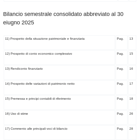
Bilancio semestrale consolidato abbreviato al 30
eiugno 2025
11) Prospetto della situazione patrimoniale e finanziaria
Pag.
13
12) Prospetto di conto economico complessivo
Pag.
15
13) Rendiconto finanziario
Pag.
16
14) Prospetto delle variazioni di patrimonio netto
Pag.
17
15) Premessa e principi contabili di riferimento
Pag.
18
16) Uso di stime
Pag.
26
17) Commento alle principali voci di bilancio
Pag.
28