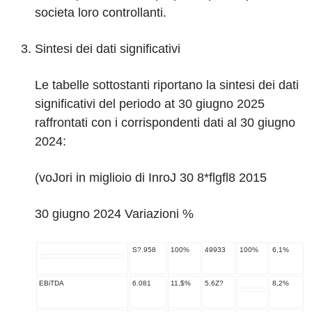
societa loro controllanti.
Sintesi dei dati significativi
Le tabelle sottostanti riportano la sintesi dei dati
significativi del periodo at 30 giugno 2025
raffrontati con i corrispondenti dati al 30 giugno
2024:
(voJori in miglioio di InroJ 30 8*flgfl8 2015
30 giugno 2024 Variazioni %
S?.958
100%
49933
100%
6,1%
EBiTDA
6.081
11,$%
5.6Z?
8,2%