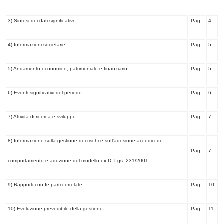
3) Sintesi dei dati significativi
Pag.
4
4) Informazioni societarie
Pag.
5
5) Andamento economico, patrimoniale e finanziario
Pag.
5
6) Eventi significativi del periodo
Pag.
6
7) Attivita di ricerca e sviluppo
Pag.
7
8) Informazione sulla gestione dei rischi e suIl'adesione ai codici di
Pag.
7
comportamento e adozione del modello ex D. Lgs. 231/2001
9) Rapporti con Ie parti correlate
Pag.
10
10) Evoluzione prevedibile della gestione
Pag.
11