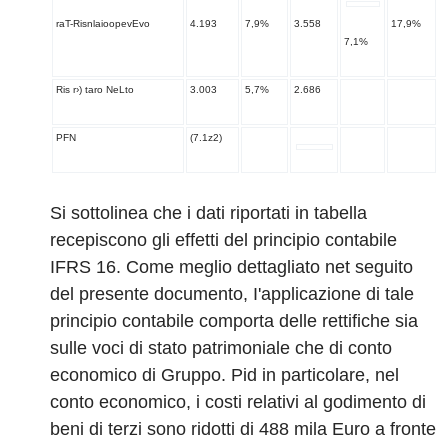
raT-RisnlaioopevEvo
4.193
7,9%
3.558
17,9%
7,1%
Ris r›) taro NeLto
3.003
5,7%
2.686
PFN
(7.1z2)
Si sottolinea che i dati riportati in tabella
recepiscono gli effetti del principio contabile
IFRS 16. Come meglio dettagliato net seguito
del presente documento, I'applicazione di tale
principio contabile comporta delle rettifiche sia
sulle voci di stato patrimoniale che di conto
economico di Gruppo. Pid in particolare, nel
conto economico, i costi relativi al godimento di
beni di terzi sono ridotti di 488 mila Euro a fronte