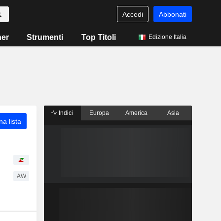
Accedi
Abbonati
ner
Strumenti
Top Titoli
Edizione Italia
Indici
Europa
America
Asia
a lista
AW