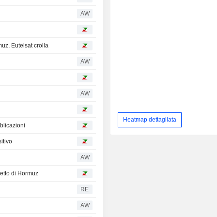
AW
uz, Eutelsat crolla
AW
AW
Heatmap dettagliata
blicazioni
itivo
AW
retto di Hormuz
RE
AW