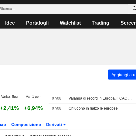
Idee
Portafogli
Watchlist
Trading
Scree
Aggiungi a un
Variaz. 5gg
Var. 1 gen.
07/08
Valanga di record in Europa, il CAC 40 ai massimi
+2,41%
+6,94%
07/08
Chiudono in rialzo le europee
map
Composizione
Derivati