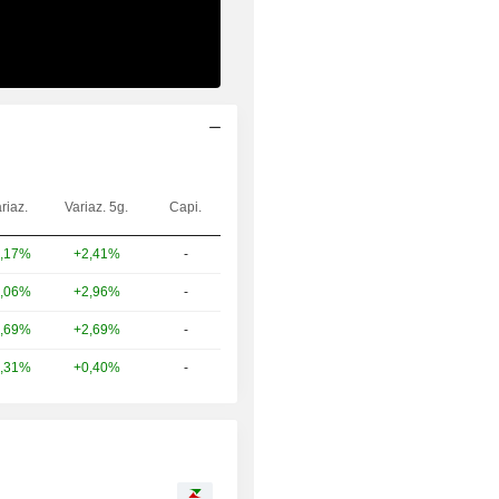
riaz.
Variaz. 5g.
Capi.
+2,41%
-
,17%
+2,96%
-
,06%
+2,69%
-
,69%
+0,40%
-
,31%