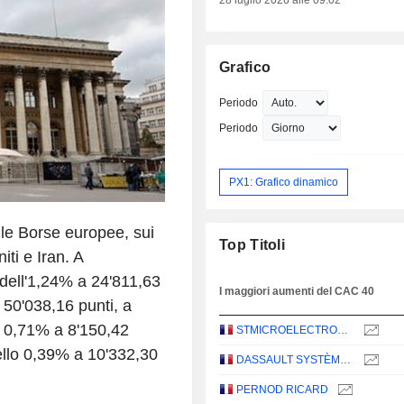
28 luglio 2026 alle 09:02
Grafico
Periodo
Periodo
PX1: Grafico dinamico
le Borse europee, sui
Top Titoli
niti e Iran. A
 dell'1,24% a 24'811,63
I maggiori aumenti del CAC 40
 50'038,16 punti, a
lo 0,71% a 8'150,42
STMICROELECTRONICS N.V.
ello 0,39% a 10'332,30
DASSAULT SYSTÈMES SE
PERNOD RICARD