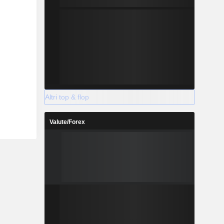
Altri top & flop
Valute/Forex