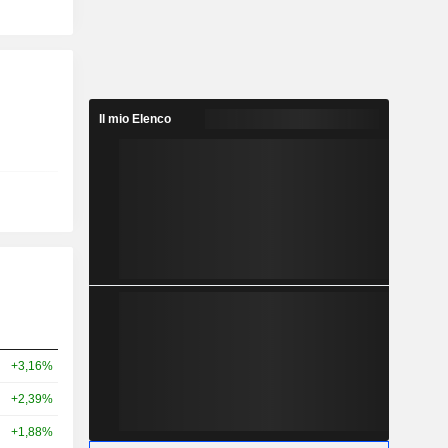
Il mio Elenco
+3,16%
+2,39%
+1,88%