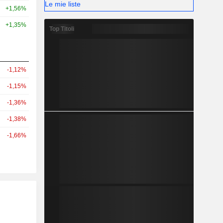
Le mie liste
+1,56%
+1,35%
Top Titoli
-1,12%
-1,15%
-1,36%
-1,38%
-1,66%