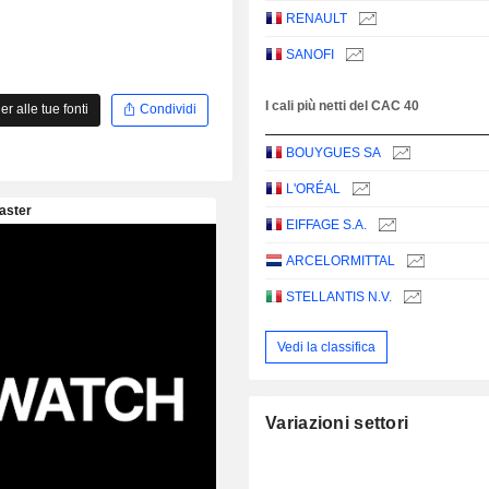
RENAULT
SANOFI
I cali più netti del CAC 40
 alle tue fonti
Condividi
BOUYGUES SA
L'ORÉAL
EIFFAGE S.A.
ARCELORMITTAL
STELLANTIS N.V.
Vedi la classifica
Variazioni settori