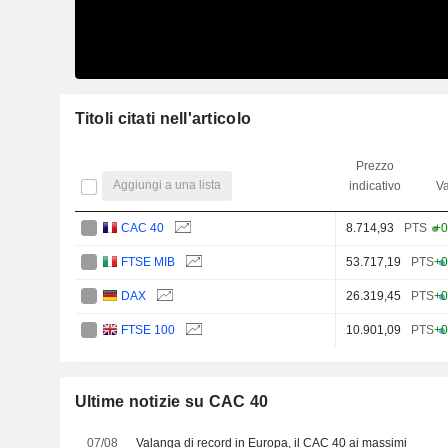
Titoli citati nell'articolo
Prezzo
Aggiungi a una lista
indicativo
Va
CAC 40
8.714,93
PTS
+0
FTSE MIB
53.717,19
PTS
+0
DAX
26.319,45
PTS
+0
FTSE 100
10.901,09
PTS
+0
Ultime notizie su CAC 40
07/08
Valanga di record in Europa, il CAC 40 ai massimi