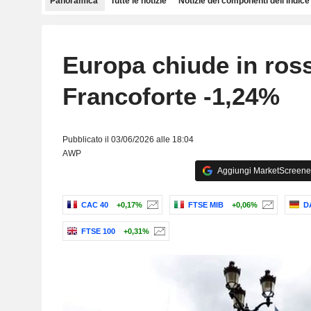
Panoramica
Tutte le notizie
Notizie dei componenti dell'indice
Europa chiude in ros
Francoforte -1,24%
Pubblicato il 03/06/2026 alle 18:04
AWP
Aggiungi MarketScreener 
CAC 40
+0,17%
FTSE MIB
+0,06%
D
FTSE 100
+0,31%