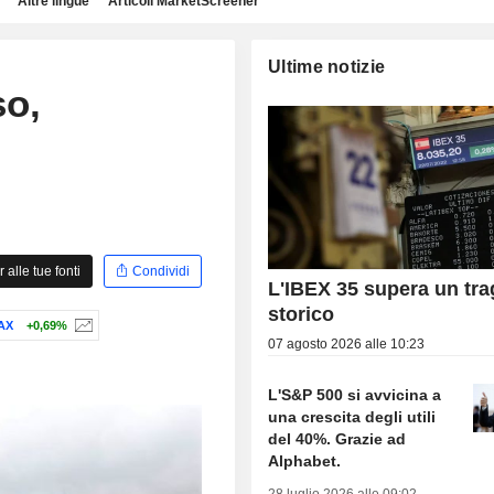
Altre lingue
Articoli MarketScreener
Ultime notizie
so,
alle tue fonti
Condividi
L'IBEX 35 supera un tr
storico
AX
+0,69%
07 agosto 2026 alle 10:23
L'S&P 500 si avvicina a
una crescita degli utili
del 40%. Grazie ad
Alphabet.