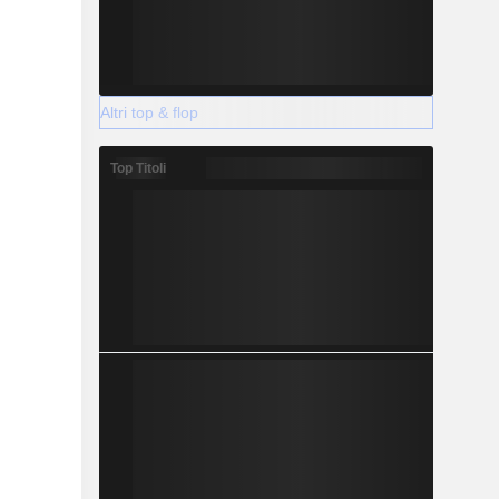
Altri top & flop
Top Titoli