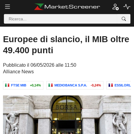
Europee di slancio, il MIB oltre
49.400 punti
Pubblicato il 06/05/2026 alle 11:50
Alliance News
FTSE MIB
+0,14%
MEDIOBANCA S.P.A.
-0,24%
ESSILORLU