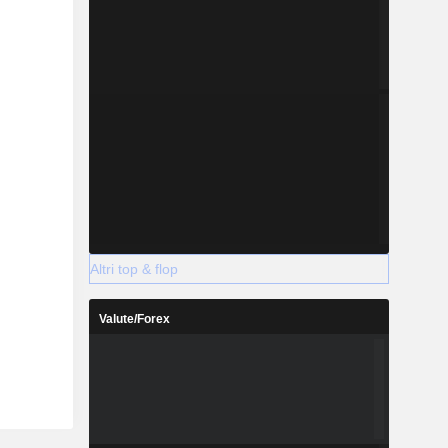
Altri top & flop
Valute/Forex