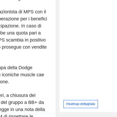
azionista di MPS con il
erazione per i benefici
ipazione. In caso di
ebbe una quota pari a
MPS scambia in positivo
lo prosegue con vendite
ropa della Dodge
ù iconiche muscle cae
ione.
ri, a chiusura dei
io del gruppo a BB+ da
Heatmap dettagliata
egge in una nota della
 di rispettare le