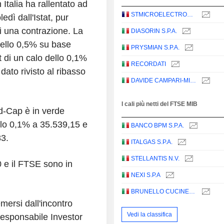
 Italia ha rallentato ad
STMICROELECTRONICS N.V.
edì dall'Istat, pur
i una contrazione. La
DIASORIN S.P.A.
dello 0,5% su base
PRYSMIAN S.P.A.
t di un calo dello 0,1%
RECORDATI
ato rivisto al ribasso
DAVIDE CAMPARI-MILANO N.V.
I cali più netti del FTSE MIB
id-Cap è in verde
llo 0,1% a 35.539,15 e
BANCO BPM S.P.A.
83.
ITALGAS S.P.A.
STELLANTIS N.V.
0 e il FTSE sono in
NEXI S.P.A
BRUNELLO CUCINELLI S.P.A.
emersi dall'incontro
Vedi la classifica
responsabile Investor