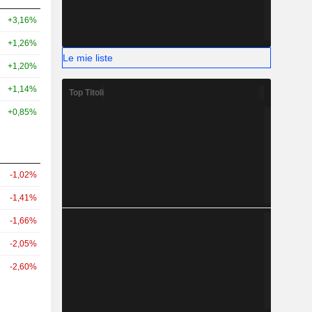
+3,16%
+1,26%
Le mie liste
+1,20%
+1,14%
Top Titoli
+0,85%
-1,02%
-1,41%
-1,66%
-2,05%
-2,60%