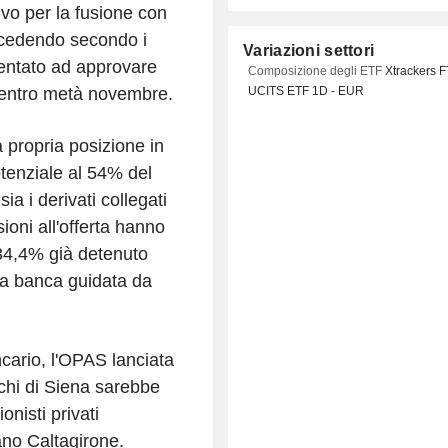
ivo per la fusione con
ocedendo secondo i
Variazioni settori
rientato ad approvare
Composizione degli ETF
Xtrackers 
a entro metà novembre.
UCITS ETF 1D - EUR
a propria posizione in
enziale al 54% del
ia i derivati collegati
sioni all'offerta hanno
 34,4% già detenuto
lla banca guidata da
ario, l'OPAS lanciata
hi di Siena sarebbe
onisti privati
ano Caltagirone.