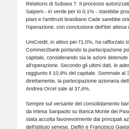
Relations di Subsea 7. Il processo autorizzat
Saipem - in verde per lo 0,1% - starebbe pr
piani e l'antitrust brasiliano Cade sarebbe o
l'operazione, con conclusione dell'iter attes
UniCredit, in attivo per l'1,0%, ha rafforzato l
Commerzbank portando la partecipazione pot
capitale, considerando sia le azioni detenute s
all'operazione. Secondo gli ultimi dati, le ade
raggiunto il 10,9% del capitale. Sommate al
direttamente, la partecipazione azionaria de
Andrea Orcel sale al 37,6%.
Sempre sul versante del consolidamento banc
da Intesa Sanpaolo su Banca Monte dei Pasc
stata accolta favorevolmente dai principali azi
dell'istituto senese, Delfin e Francesco Gaet