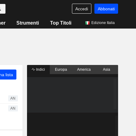
Accedi
Abbonati
ner
Strumenti
Top Titoli
Edizione Italia
Indici
Europa
America
Asia
a lista
AN
AN