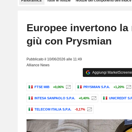
Panoramica
Tutte le notizie
Notizie dei componenti dell'indice
Europee invertono la 
giù con Prysmian
Pubblicato il 10/06/2026 alle 11:49
Alliance News
Aggiungi MarketScreener 
FTSE MIB
+0,06%
PRYSMIAN S.P.A.
+1,20%
INTESA SANPAOLO S.P.A.
+0,40%
UNICREDIT S.P
TELECOM ITALIA S.P.A.
-0,17%