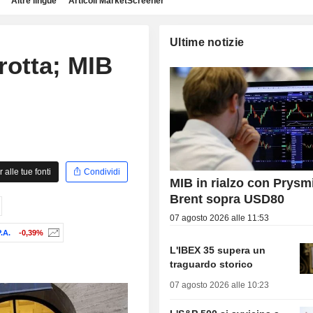
Altre lingue
Articoli MarketScreener
Ultime notizie
rotta; MIB
alle tue fonti
Condividi
MIB in rialzo con Prysm
Brent sopra USD80
07 agosto 2026 alle 11:53
.A.
-0,39%
L'IBEX 35 supera un
traguardo storico
07 agosto 2026 alle 10:23