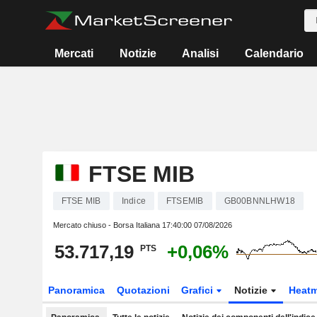
Mercati
Notizie
Analisi
Calendario
FTSE MIB
FTSE MIB
Indice
FTSEMIB
GB00BNNLHW18
Mercato chiuso - Borsa Italiana
17:40:00 07/08/2026
53.717,19
+0,06%
PTS
Panoramica
Quotazioni
Grafici
Notizie
Heat