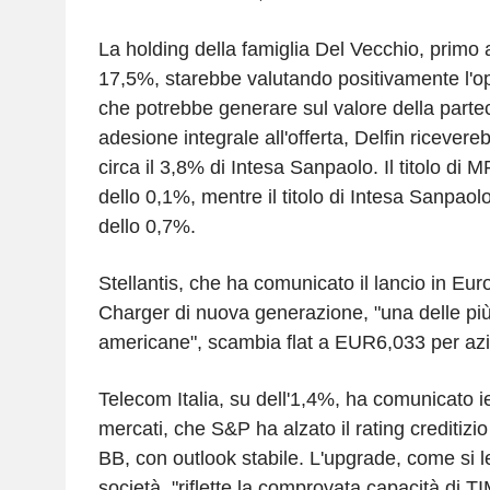
La holding della famiglia Del Vecchio, primo 
17,5%, starebbe valutando positivamente l'op
che potrebbe generare sul valore della partec
adesione integrale all'offerta, Delfin ricever
circa il 3,8% di Intesa Sanpaolo. Il titolo di 
dello 0,1%, mentre il titolo di Intesa Sanpao
dello 0,7%.
Stellantis, che ha comunicato il lancio in Eu
Charger di nuova generazione, "una delle pi
americane", scambia flat a EUR6,033 per az
Telecom Italia, su dell'1,4%, ha comunicato ie
mercati, che S&P ha alzato il rating creditiz
BB, con outlook stabile. L'upgrade, come si l
società, "riflette la comprovata capacità di TIM