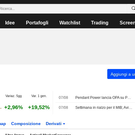
Idee
Portafogli
Watchlist
Trading
Scree
Aggiungi a un
Variaz. 5gg
Var. 1 gen.
07/08
Pendant Power lancia OPA su PLC a EUR3,08 per azione e punta delisting
+2,96%
+19,52%
07/08
Settimana in rialzo per il MIB; Avio top performer, giù Stellantis
map
Composizione
Derivati