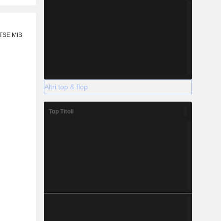
FTSE MIB
Altri top & flop
Top Titoli