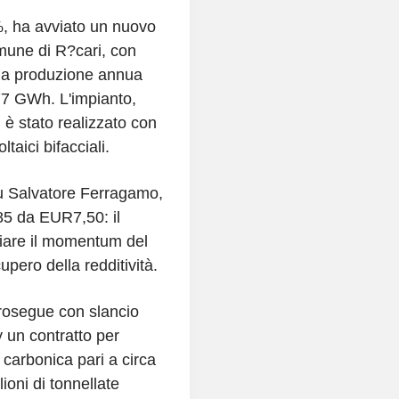
%, ha avviato un nuovo
omune di R?cari, con
una produzione annua
77 GWh. L'impianto,
, è stato realizzato con
taici bifacciali.
su Salvatore Ferragamo,
,85 da EUR7,50: il
ciare il momentum del
pero della redditività.
prosegue con slancio
 un contratto per
 carbonica pari a circa
ioni di tonnellate