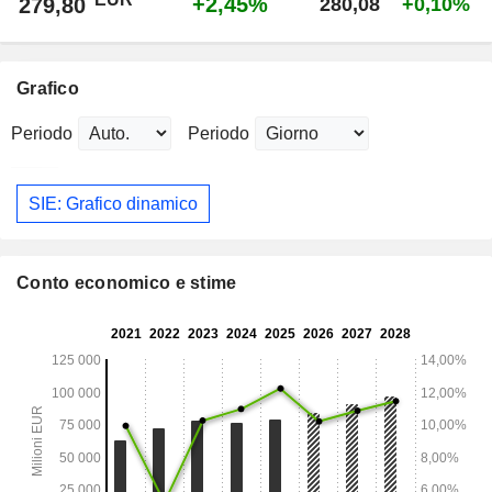
+2,45%
279,80
280,08
+0,10%
Grafico
Periodo
Periodo
SIE: Grafico dinamico
Conto economico e stime