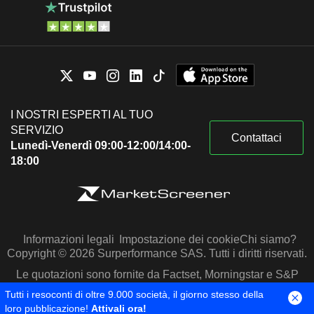
I NOSTRI ESPERTI AL TUO
SERVIZIO
Contattaci
Lunedì-Venerdì 09:00-12:00/14:00-
18:00
Informazioni legali
Impostazione dei cookie
Chi siamo?
Copyright © 2026 Surperformance SAS. Tutti i diritti riservati.
Le quotazioni sono fornite da Factset, Morningstar e S&P
Capital IQ
Tutti i resoconti di oltre 9.000 società, il giorno stesso della
loro pubblicazione!
Attivali ora!