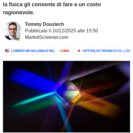
la fisica gli consente di fare a un costo
ragionevole.
Tommy Douziech
Pubblicato il 10/12/2025 alle 15:50
MarketScreener.com
LUMENTUM HOLDINGS INC.
-7,46%
OPTOELECTRONICS CO., LTD.