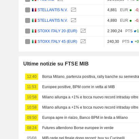
STELLANTIS N.V.
4,881
EUR
-0
STELLANTIS N.V.
4,880
EUR
-0
STOXX ITALY 20 (EUR)
2.390,24
PTS
+1
STOXX ITALY 45 (EUR)
240,30
PTS
+0
Ultime notizie su FTSE MIB
12:40
Borsa Milano, partenza positiva, rally banche su semestra
11:53
Europee positive, BPM corre in vetta al MIB
10:58
Milano allunga a +1% e tocca nuovo record intraday oltr
10:58
Milano allunga a +1% e tocca nuovo record intraday oltr
09:50
Europa apre in rialzo, Banco BPM in testa a Milano
08:24
Futures attendono Borse europee in verde
05/08
MIB cede nel finale dopo record; buy su Cucinelli