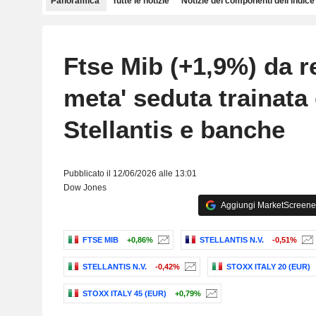
Panoramica
Tutte le notizie
Notizie dei componenti dell'indice
Ftse Mib (+1,9%) da r
meta' seduta trainata
Stellantis e banche
Pubblicato il 12/06/2026 alle 13:01
Dow Jones
Aggiungi MarketScreener 
FTSE MIB
+0,86%
STELLANTIS N.V.
-0,51%
STELLANTIS N.V.
-0,42%
STOXX ITALY 20 (EUR)
STOXX ITALY 45 (EUR)
+0,79%