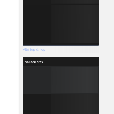
Altri top & flop
Valute/Forex