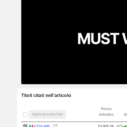
Titoli citati nell'articolo
Prezzo
Aggiungi a una lista
indicativo
Va
FTSE MIB
53.905,59
PTS
+0