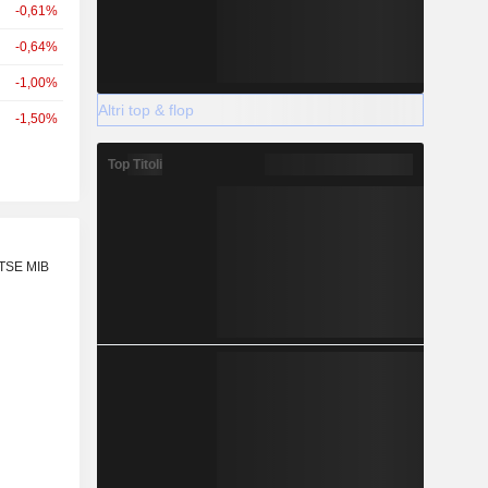
-0,61%
-0,64%
-1,00%
Altri top & flop
-1,50%
Top Titoli
FTSE MIB