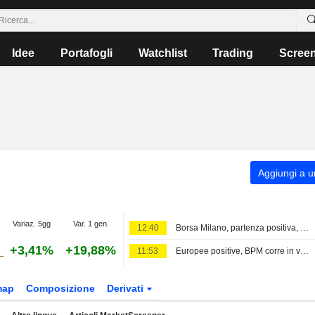
Idee
Portafogli
Watchlist
Trading
Scree
Aggiungi a un
Variaz. 5gg
Var. 1 gen.
12:40
Borsa Milano, partenza positiva, rally banche su semestrali, crolla Dovalue
+3,41%
+19,88%
11:53
Europee positive, BPM corre in vetta al MIB
map
Composizione
Derivati