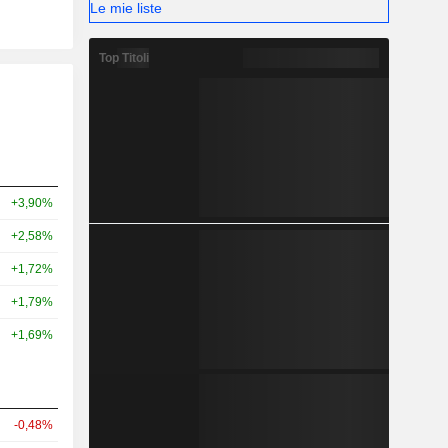
Le mie liste
Top Titoli
+3,90%
+2,58%
+1,72%
+1,79%
+1,69%
-0,48%