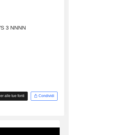
WS 3 NNNN
 alle tue fonti
Condividi