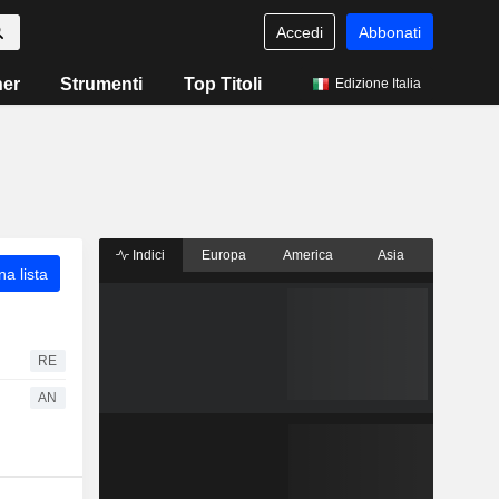
Accedi
Abbonati
ner
Strumenti
Top Titoli
Edizione Italia
Indici
Europa
America
Asia
a lista
RE
AN