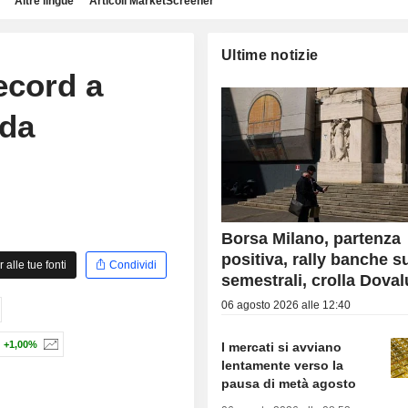
Altre lingue
Articoli MarketScreener
Ultime notizie
ecord a
 da
Borsa Milano, partenza
positiva, rally banche s
alle tue fonti
Condividi
semestrali, crolla Dova
06 agosto 2026 alle 12:40
+1,00%
I mercati si avviano
lentamente verso la
pausa di metà agosto