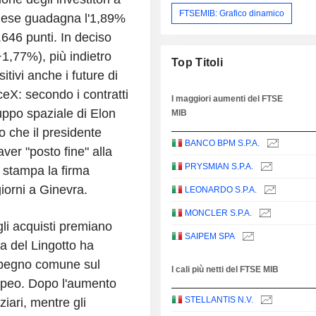
FTSEMIB: Grafico dinamico
anese guadagna l'1,89%
.646 punti. In deciso
1,77%), più indietro
Top Titoli
ivi anche i future di
ceX: secondo i contratti
I maggiori aumenti del FTSE
uppo spaziale di Elon
MIB
 che il presidente
BANCO BPM S.P.A.
er "posto fine" alla
PRYSMIAN S.P.A.
 stampa la firma
iorni a Ginevra.
LEONARDO S.P.A.
MONCLER S.P.A.
 gli acquisti premiano
SAIPEM SPA
a del Lingotto ha
mpegno comune sul
I cali più netti del FTSE MIB
opeo. Dopo l'aumento
STELLANTIS N.V.
ziari, mentre gli