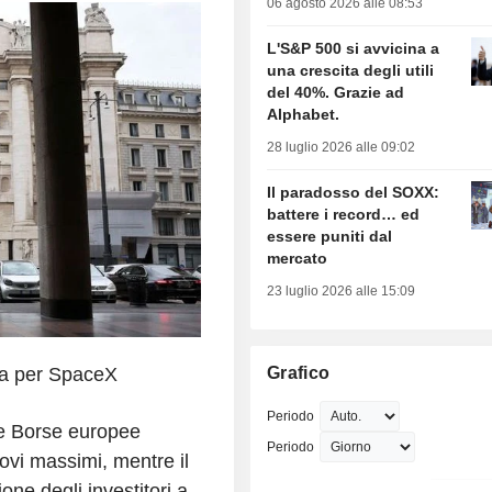
06 agosto 2026 alle 08:53
L'S&P 500 si avvicina a
una crescita degli utili
del 40%. Grazie ad
Alphabet.
28 luglio 2026 alle 09:02
Il paradosso del SOXX:
battere i record… ed
essere puniti dal
mercato
23 luglio 2026 alle 15:09
esa per SpaceX
Grafico
Periodo
 Le Borse europee
Periodo
ovi massimi, mentre il
one degli investitori a