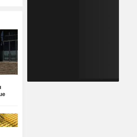
u
lue