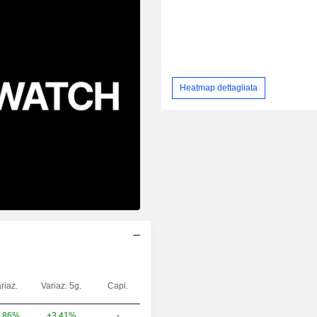
Heatmap dettagliata
riaz.
Variaz. 5g.
Capi.
+3,41%
-
,86%