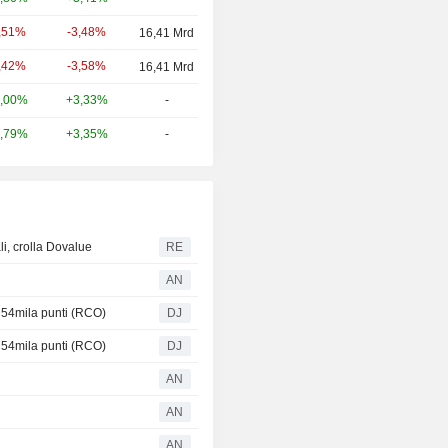
-3,48%
,51%
16,41 Mrd
-3,58%
,42%
16,41 Mrd
+3,33%
-
,00%
+3,35%
-
,79%
li, crolla Dovalue
RE
AN
e 54mila punti (RCO)
DJ
e 54mila punti (RCO)
DJ
AN
AN
AN