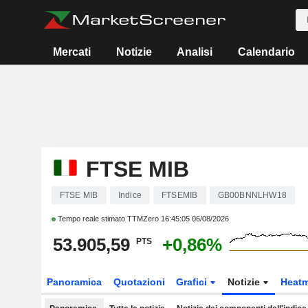
Mercati
Notizie
Analisi
Calendario
FTSE MIB
FTSE MIB
Indice
FTSEMIB
GB00BNNLHW18
Tempo reale stimato TTMZero
16:45:05 06/08/2026
53.905,59
+0,86%
PTS
Panoramica
Quotazioni
Grafici
Notizie
Heat