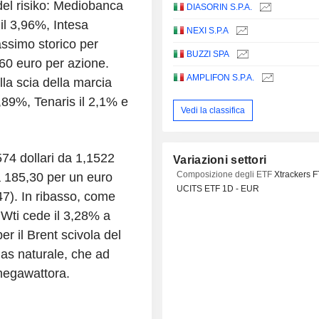
 del risiko: Mediobanca
DIASORIN S.P.A.
il 3,96%, Intesa
NEXI S.P.A
ssimo storico per
BUZZI SPA
60 euro per azione.
AMPLIFON S.P.A.
lla scia della marcia
3,89%, Tenaris il 2,1% e
Vedi la classifica
1574 dollari da 1,1522
Variazioni settori
Composizione degli ETF
Xtrackers 
a a 185,30 per un euro
UCITS ETF 1D - EUR
47). In ribasso, come
ul Wti cede il 3,28% a
per il Brent scivola del
gas naturale, che ad
megawattora.