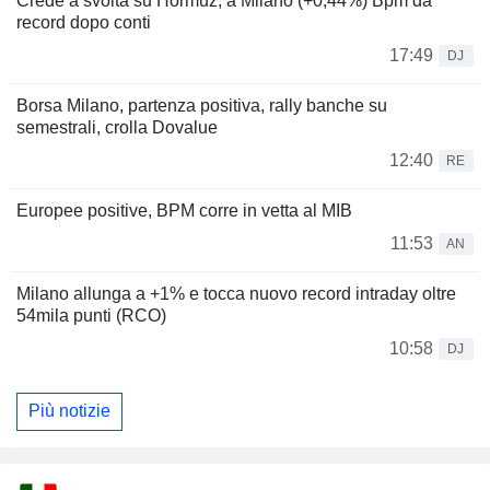
Crede a svolta su Hormuz, a Milano (+0,44%) Bpm da
record dopo conti
17:49
DJ
Borsa Milano, partenza positiva, rally banche su
semestrali, crolla Dovalue
12:40
RE
Europee positive, BPM corre in vetta al MIB
11:53
AN
Milano allunga a +1% e tocca nuovo record intraday oltre
54mila punti (RCO)
10:58
DJ
Più notizie