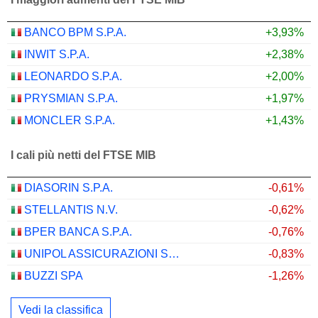
BANCO BPM S.P.A.
+3,93%
INWIT S.P.A.
+2,38%
LEONARDO S.P.A.
+2,00%
PRYSMIAN S.P.A.
+1,97%
MONCLER S.P.A.
+1,43%
I cali più netti del FTSE MIB
DIASORIN S.P.A.
-0,61%
STELLANTIS N.V.
-0,62%
BPER BANCA S.P.A.
-0,76%
UNIPOL ASSICURAZIONI S.P.A.
-0,83%
BUZZI SPA
-1,26%
Vedi la classifica