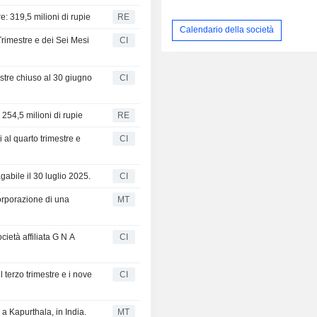
e: 319,5 milioni di rupie
RE
Calendario della società
Trimestre e dei Sei Mesi
CI
estre chiuso al 30 giugno
CI
 254,5 milioni di rupie
RE
i al quarto trimestre e
CI
abile il 30 luglio 2025.
CI
orporazione di una
MT
ietà affiliata G N A
CI
l terzo trimestre e i nove
CI
 a Kapurthala, in India.
MT