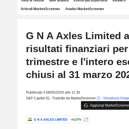
Tutte le notizie
Idee analisti
Eventi più importanti
Insiders
Articoli MarketScreener
Analisi MarketScreener
G N A Axles Limited a
risultati finanziari per
trimestre e l'intero es
chiusi al 31 marzo 20
Pubblicato il 08/05/2026 alle 11:38
S&P Capital IQ - Tradotto da MarketScreener
-
Visualizza l'orig
Aggiungi MarketScreener 
G N A AXLES LIMITED
+0,07%