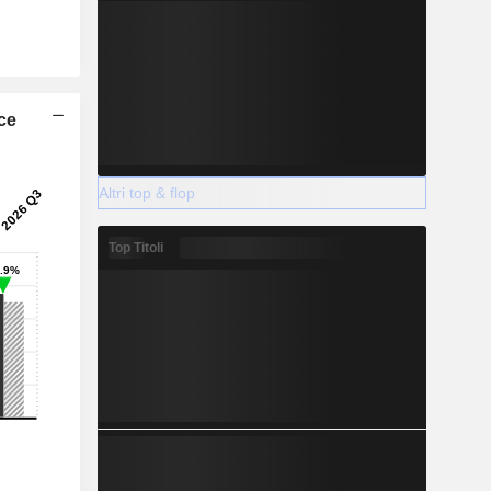
ice
Altri top & flop
Top Titoli