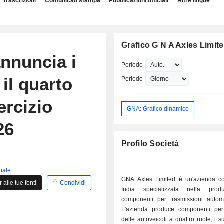
Trascrizioni
Comunicati stampa
Pubblicazioni ufficiali
Altre lingue
Grafico G N A Axles Limit
nnuncia i
Periodo
 il quarto
Periodo
ercizio
GNA: Grafico dinamico
26
Profilo Società
inale
GNA Axles Limited è un'azienda c
alle tue fonti
Condividi
India specializzata nella prod
componenti per trasmissioni automob
L'azienda produce componenti per 
delle autoveicoli a quattro ruote; i s