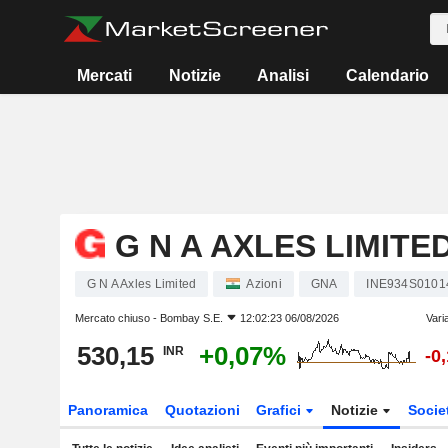
Mercati
Notizie
Analisi
Calendario
G N A AXLES LIMITE
G N A Axles Limited
Azioni
GNA
INE934S0101
Mercato chiuso -
Bombay S.E.
12:02:23 06/08/2026
Vari
530,15
+0,07%
INR
-0
Panoramica
Quotazioni
Grafici
Notizie
Socie