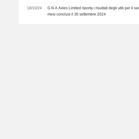
18/10/24
G N A Axles Limited riporta i risultati degli utili per il s
mesi conclusi il 30 settembre 2024