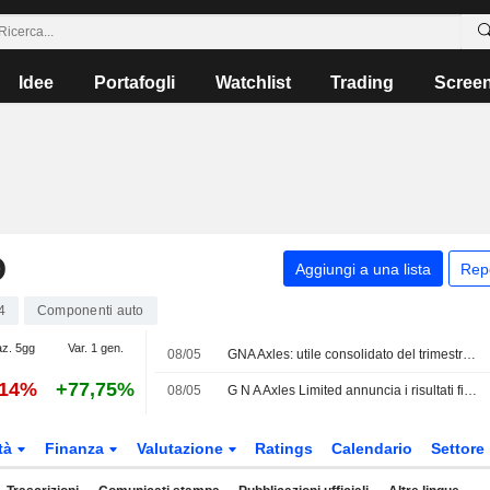
Idee
Portafogli
Watchlist
Trading
Scree
D
Aggiungi a una lista
Rep
4
Componenti auto
az. 5gg
Var. 1 gen.
08/05
GNA Axles: utile consolidato del trimestre di marzo a 308,2 milioni di rupie
,14%
+77,75%
08/05
G N A Axles Limited annuncia i risultati finanziari per il quarto trimestre e l'intero esercizio chiusi al 31 marzo 2026
tà
Finanza
Valutazione
Ratings
Calendario
Settore