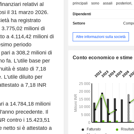
nanziari relativi al
principali sono assali posteriori,
trasmissione, fuselli e altri c
sosi il 31 marzo 2026.
Dipendenti
automobilistici destinati alla vendita
ietà ha registrato
nazionale ed estero. Le categorie d
Settore
Compo
dell'azienda comprendono veicoli co
 3.775,02 milioni di
autovetture, veicoli fuoristrada e a
ato a 4.114,42 milioni di
Altre informazioni sulla società
flangia. L'azienda dispone di st
esimo periodo
produttivi nello Stato del Punjab, a
VPO Gulabgarh Jattan (strada 
 pari a 308,2 milioni di
Hoshiarpur). La controllata dell'az
Conto economico e stime
o fa. L'utile base per
Axles Inc.
nuità è stato di 7,18
L'utile diluito per
 attestato a 7,18 INR
ari a 14.784,18 milioni
ll'anno precedente. Il
INR contro i 15.423,51
e netto si è attestato a