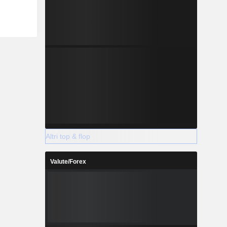
Altri top & flop
Valute/Forex