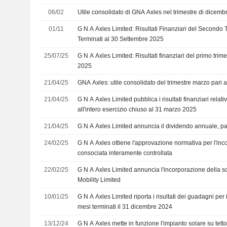
06/02
Utile consolidato di GNA Axles nel trimestre di dicembr
01/11
G N A Axles Limited: Risultati Finanziari del Secondo 
Terminati al 30 Settembre 2025
25/07/25
G N A Axles Limited: Risultati finanziari del primo trim
2025
21/04/25
GNA Axles: utile consolidato del trimestre marzo pari a
21/04/25
G N A Axles Limited pubblica i risultati finanziari relativ
all'intero esercizio chiuso al 31 marzo 2025
21/04/25
G N A Axles Limited annuncia il dividendo annuale, pag
24/02/25
G N A Axles ottiene l'approvazione normativa per l'inc
consociata interamente controllata
22/02/25
G N A Axles Limited annuncia l'incorporazione della soc
Mobility Limited
10/01/25
G N A Axles Limited riporta i risultati dei guadagni per i
mesi terminati il 31 dicembre 2024
13/12/24
G N A Axles mette in funzione l'impianto solare su tetto