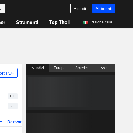
Accedi
Abbonati
ner
Strumenti
Top Titoli
Edizione Italia
Indici
Europa
America
Asia
ort PDF
RE
CI
Derivati