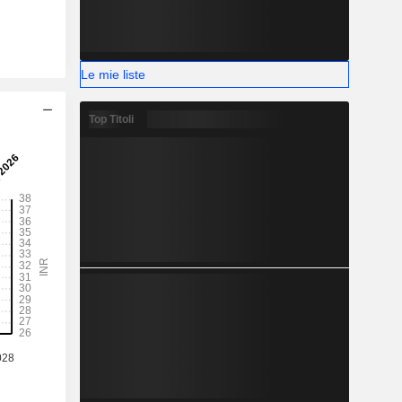
Le mie liste
Top Titoli