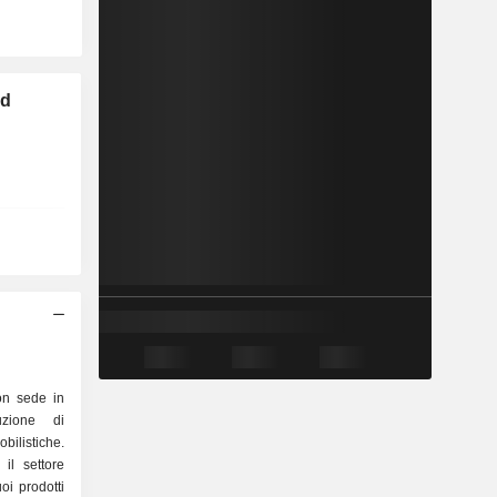
ed
on sede in
uzione di
ilistiche.
il settore
uoi prodotti