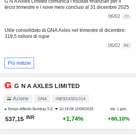
G N A Axles Limited comunica i risultati finanziari per il
terzo trimestre e i nove mesi conclusi al 31 dicembre 2025
06/02
CI
Utile consolidato di GNA Axles nel trimestre di dicembre:
319,5 milioni di rupie
06/02
RE
Più notizie
G N A AXLES LIMITED
Azione
GNA
INE934S01014
Tempo differito
Bombay S.E.
10:19:08 10/08/2026
Var. 1 gen.
INR
+1,74%
537,15
+80,10%