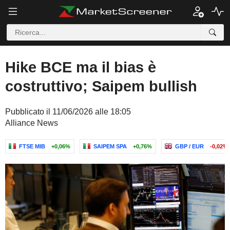
Hike BCE ma il bias è
costruttivo; Saipem bullish
Pubblicato il 11/06/2026 alle 18:05
Alliance News
FTSE MIB
+0,06%
SAIPEM SPA
+0,76%
GBP / EUR
-0,02%