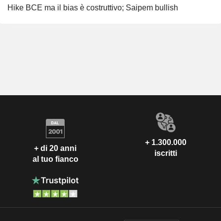
Hike BCE ma il bias è costruttivo; Saipem bullish
+ 1.300.000
+ di 20 anni
iscritti
al tuo fianco