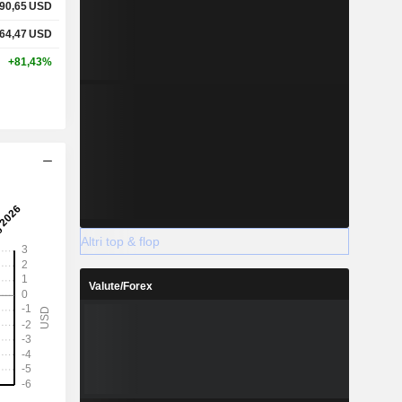
90,65
USD
64,47
USD
+81,43%
Altri top & flop
Valute/Forex