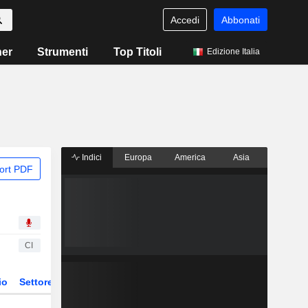
Accedi
Abbonati
ner
Strumenti
Top Titoli
Edizione Italia
Indici
Europa
America
Asia
ort PDF
CI
io
Settore
Derivati