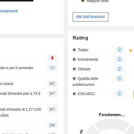
bbonamenti
Altri dati finanziari
Rating
Trader
Investimento
estre e per il semestre
CI
Globale
Qualità delle
to cresce
MT
pubblicazioni
ondo trimestre pari a 74,9
MT
ESG MSCI
ondo trimestre di 1,27 USD
MT
actSet
ZM