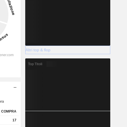
Altri top & flop
Top Titoli
ra
COMPRA
17