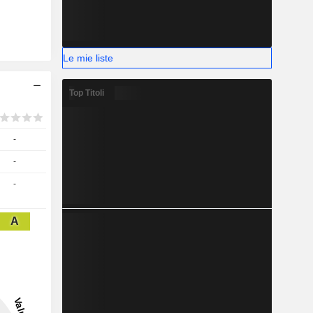
Le mie liste
Top Titoli
-
-
-
A