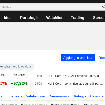
Idee
Portafogli
Watchlist
Trading
Scree
Aggiungi a una lista
Rep
lockchain e criptovaluta
. 5gg
Var. 1 gen.
04/08
Hut 8 Corp., Q2 2026 Earnings Call, Aug 04, 2026
27%
+97,32%
04/08
Hut 8 Corp. riporta i risultati degli utili per il secondo trimestre e per il semestre conclusosi il 30 giugno 2026
tà
Finanza
Valutazione
Consensus
Ratings
Calendar