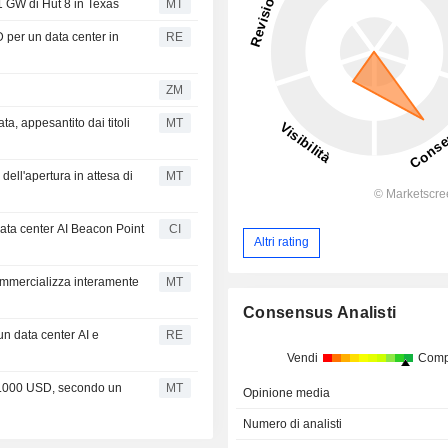
 1 GW di Hut 8 in Texas
MT
D per un data center in
RE
ZM
, appesantito dai titoli
MT
ell'apertura in attesa di
MT
ata center AI Beacon Point
CI
Altri rating
ommercializza interamente
MT
Consensus Analisti
un data center AI e
RE
Vendi
Comp
50.000 USD, secondo un
MT
Opinione media
Numero di analisti