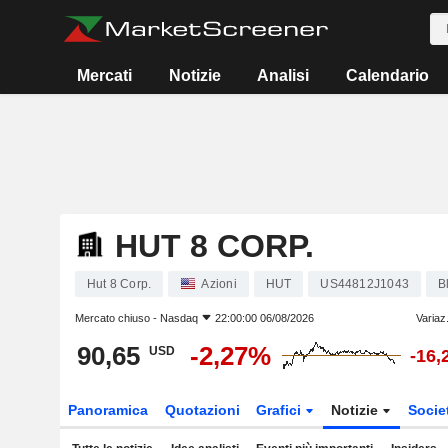
Mercati
Notizie
Analisi
Calendario
HUT 8 CORP.
Hut 8 Corp.
Azioni
HUT
US44812J1043
B
Mercato chiuso -
Nasdaq
22:00:00 06/08/2026
Variaz
90,65
-2,27%
USD
-16,
Panoramica
Quotazioni
Grafici
Notizie
Socie