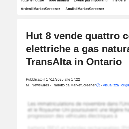
Tutte le notizie
Idee analisti
Eventi più importanti
Insiders
Articoli MarketScreener
Analisi MarketScreener
Hut 8 vende quattro c
elettriche a gas natur
TransAlta in Ontario
Pubblicato il 17/11/2025 alle 17:22
MT Newswires - Tradotto da MarketScreener
-
Visualizza l'orig