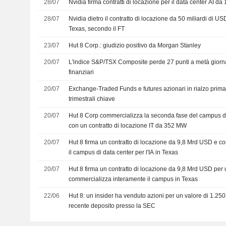
28/07
Nvidia firma contratti di locazione per il data center AI da
28/07
Nvidia dietro il contratto di locazione da 50 miliardi di US
Texas, secondo il FT
23/07
Hut 8 Corp.: giudizio positivo da Morgan Stanley
20/07
L'indice S&P/TSX Composite perde 27 punti a metà giornata
finanziari
20/07
Exchange-Traded Funds e futures azionari in rialzo prima d
trimestrali chiave
20/07
Hut 8 Corp commercializza la seconda fase del campus d
con un contratto di locazione IT da 352 MW
20/07
Hut 8 firma un contratto di locazione da 9,8 Mrd USD e c
il campus di data center per l'IA in Texas
20/07
Hut 8 firma un contratto di locazione da 9,8 Mrd USD per 
commercializza interamente il campus in Texas
22/06
Hut 8: un insider ha venduto azioni per un valore di 1.2
recente deposito presso la SEC