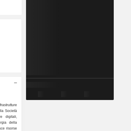
rastrutture
lla Società
 digitali,
rgia della
sce risorse