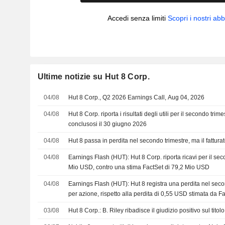
Accedi senza limiti
Scopri i nostri a
Ultime notizie su Hut 8 Corp.
04/08
Hut 8 Corp., Q2 2026 Earnings Call, Aug 04, 2026
04/08
Hut 8 Corp. riporta i risultati degli utili per il secondo trim
conclusosi il 30 giugno 2026
04/08
Hut 8 passa in perdita nel secondo trimestre, ma il fattura
04/08
Earnings Flash (HUT): Hut 8 Corp. riporta ricavi per il sec
Mio USD, contro una stima FactSet di 79,2 Mio USD
04/08
Earnings Flash (HUT): Hut 8 registra una perdita nel sec
per azione, rispetto alla perdita di 0,55 USD stimata da F
03/08
Hut 8 Corp.: B. Riley ribadisce il giudizio positivo sul titolo