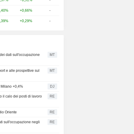
+0,51%
-
,40%
+0,66%
-
,39%
+0,29%
-
 dei dati sull'occupazione
MT
ort e alle prospettive sul
MT
a, Milano +0,4%
DJ
 il calo dei posti di lavoro
RE
dio Oriente
RE
ati sull'occupazione negli
RE