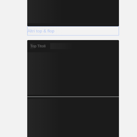
Altri top & flop
Top Titoli