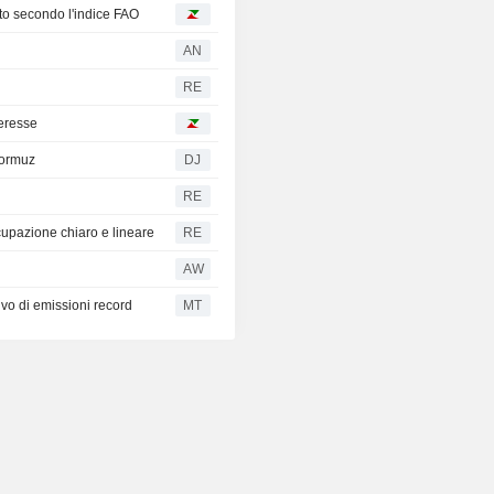
to secondo l'indice FAO
AN
RE
teresse
Hormuz
DJ
RE
upazione chiaro e lineare
RE
AW
vo di emissioni record
MT