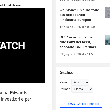
Opinione: un euro forte
sta soffocando
l'industria europea
12 giugno 2026 alle 09:59
BCE: in arrivo 'almeno'
due rialzi dei tassi,
secondo BNP Paribas
09 giugno 2026 alle 11:54
Grafico
Periodo
Periodo
 Anna Edwards
investitori e per
EURUSD: Grafico dinamico