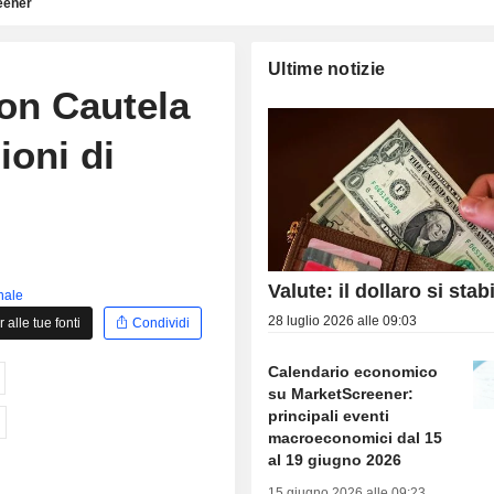
eener
Ultime notizie
con Cautela
ioni di
Valute: il dollaro si stab
inale
28 luglio 2026 alle 09:03
alle tue fonti
Condividi
Calendario economico
su MarketScreener:
principali eventi
macroeconomici dal 15
al 19 giugno 2026
15 giugno 2026 alle 09:23