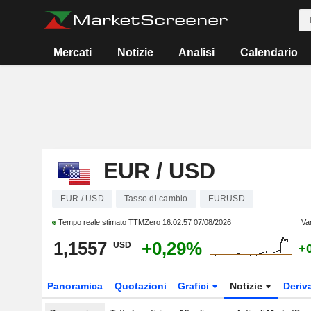
Mercati
Notizie
Analisi
Calendario
EUR / USD
EUR / USD
Tasso di cambio
EURUSD
Tempo reale stimato TTMZero
16:02:57 07/08/2026
Va
1,1557
+0,29%
USD
+
Panoramica
Quotazioni
Grafici
Notizie
Deriv