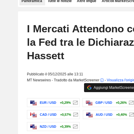
Panoramica
Tutte le notizie
Altre lingue
Articoli MarketScr
I Mercati Attendono 
la Fed tra le Dichiaraz
Hassett
Pubblicato il 05/12/2025 alle 13:11
MT Newswires - Tradotto da MarketScreener
-
Visualizza l'orig
Aggiungi MarketScreener 
EUR / USD
+0,29%
GBP / USD
+0,26%
CAD / USD
+0,57%
AUD / USD
+0,40%
NZD / USD
+0,39%