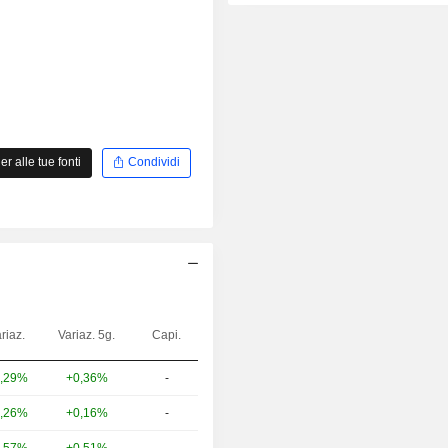
 alle tue fonti
Condividi
riaz.
Variaz. 5g.
Capi.
,29%
+0,36%
-
,26%
+0,16%
-
,57%