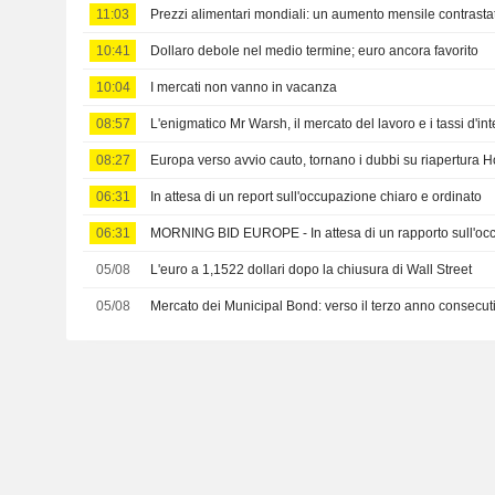
11:03
Prezzi alimentari mondiali: un aumento mensile contrasta
10:41
Dollaro debole nel medio termine; euro ancora favorito
10:04
I mercati non vanno in vacanza
08:57
L'enigmatico Mr Warsh, il mercato del lavoro e i tassi d'in
08:27
Europa verso avvio cauto, tornano i dubbi su riapertura 
06:31
In attesa di un report sull'occupazione chiaro e ordinato
06:31
MORNING BID EUROPE - In attesa di un rapporto sull'occ
05/08
L'euro a 1,1522 dollari dopo la chiusura di Wall Street
05/08
Mercato dei Municipal Bond: verso il terzo anno consecuti