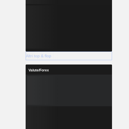
Altri top & flop
Valute/Forex