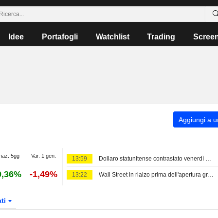
Idee
Portafogli
Watchlist
Trading
Scree
Aggiungi a un
riaz. 5gg
Var. 1 gen.
13:59
Dollaro statunitense contrastato venerdì mattina in attesa dei dati sull'occupazione di luglio
0,36%
-1,49%
13:22
Wall Street in rialzo prima dell'apertura grazie al Jobs Report e alle prospettive sul Golfo Persico; Asia contrastata, Europa in crescita
ati