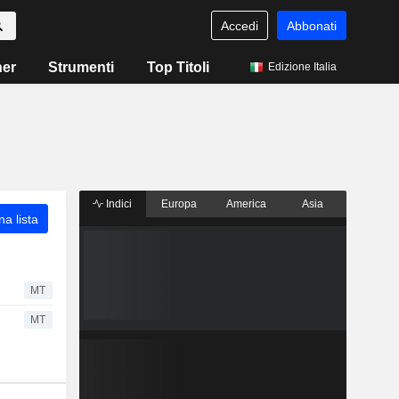
Accedi
Abbonati
ner
Strumenti
Top Titoli
Edizione Italia
Indici
Europa
America
Asia
a lista
MT
MT