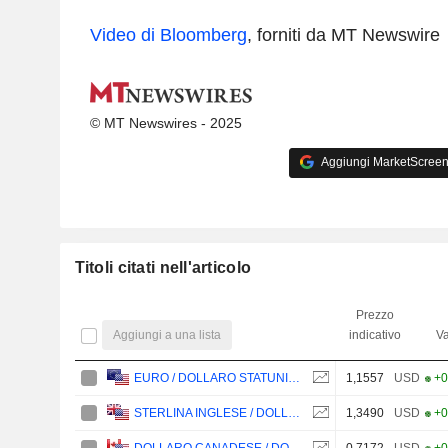
Video di Bloomberg
, forniti da MT Newswire
© MT Newswires - 2025
Aggiungi MarketScreener
Titoli citati nell'articolo
Prezzo
Aggiungi a una lista
indicativo
Va
1,1557
USD
+0
EURO / DOLLARO STATUNITENSE
1,3490
USD
+0
STERLINA INGLESE / DOLLARO STATUNITENSE
0,7172
USD
+0