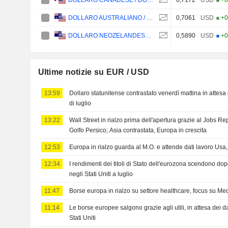
DOLLARO CANADESE / DOLLARO STATUNITENSE
0,7061
USD
+0
DOLLARO AUSTRALIANO / DOLLARO STATUNITENSE
0,5890
USD
+0
DOLLARO NEOZELANDESE / DOLLARO STATUNITENSE
Ultime notizie su EUR / USD
13:59
Dollaro statunitense contrastato venerdì mattina in attesa
di luglio
13:22
Wall Street in rialzo prima dell'apertura grazie al Jobs Rep
Golfo Persico; Asia contrastata, Europa in crescita
12:53
Europa in rialzo guarda al M.O. e attende dati lavoro Us
12:34
I rendimenti dei titoli di Stato dell'eurozona scendono dopo
negli Stati Uniti a luglio
11:47
Borse europa in rialzo su settore healthcare, focus su Me
11:14
Le borse europee salgono grazie agli utili, in attesa dei d
Stati Uniti