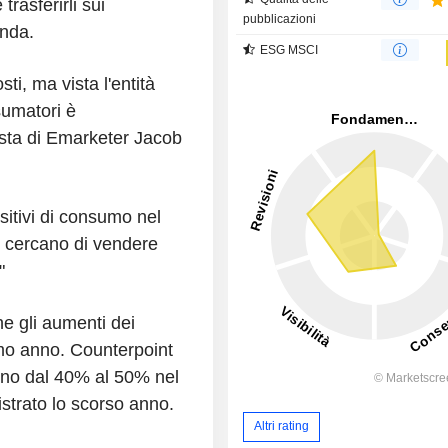
trasferirli sui
pubblicazioni
anda.
ESG MSCI
ti, ma vista l'entità
sumatori è
lista di Emarketer Jacob
sitivi di consumo nel
 cercano di vendere
"
e gli aumenti dei
imo anno. Counterpoint
nno dal 40% al 50% nel
strato lo scorso anno.
Altri rating