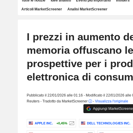
Tutte le notizie
Idee analisti
Eventi più importanti
Insiders
Articoli MarketScreener
Analisi MarketScreener
I prezzi in aumento de
memoria offuscano l
prospettive per i prod
elettronica di consu
Pubblicato il 22/01/2026 alle 01:16 - Modificato il 22/01/2026 alle
Reuters - Tradotto da MarketScreener
-
Visualizza l'originale
Aggiungi MarketScreener 
APPLE INC.
+0,45%
DELL TECHNOLOGIES INC.