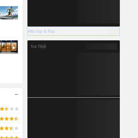
Altri top & flop
Top Titoli