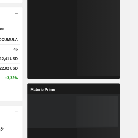
ra
CCUMULA
46
12,41
USD
22,82
USD
+3,33%
Materie Prime