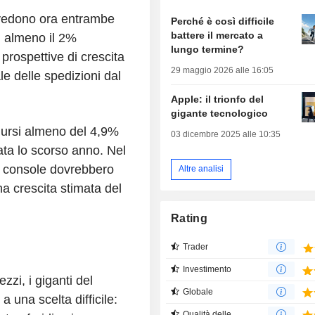
evedono ora entrambe
Perché è così difficile
battere il mercato a
i almeno il 2%
lungo termine?
 prospettive di crescita
29 maggio 2026 alle 16:05
le delle spedizioni dal
Apple: il trionfo del
gigante tecnologico
dursi almeno del 4,9%
03 dicembre 2025 alle 10:35
ata lo scorso anno. Nel
i console dovrebbero
Altre analisi
a crescita stimata del
Rating
Trader
Investimento
zi, i giganti del
Globale
a una scelta difficile:
Qualità delle