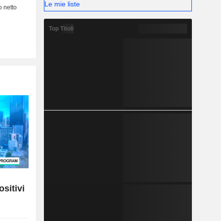
Le mie liste
Top Titoli
ositivi