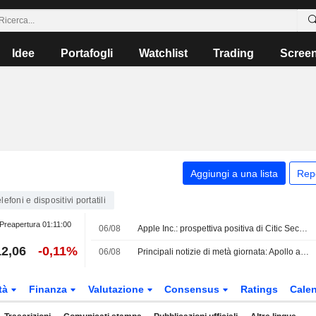
Idee
Portafogli
Watchlist
Trading
Scree
Aggiungi a una lista
Rep
lefoni e dispositivi portatili
Preapertura
01:11:00
06/08
Apple Inc.: prospettiva positiva di Citic Securities
2,06
-0,11%
06/08
Principali notizie di metà giornata: Apollo acquisisce EasyJet per 7,68 Mrd USD; calano le azioni Honeywell Aerospace dopo il taglio dei target
tà
Finanza
Valutazione
Consensus
Ratings
Calen