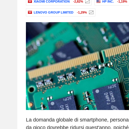
XIAOMI CORPORATION
-2,82%
HP INC.
-1,19%
LENOVO GROUP LIMITED
-1,29%
La domanda globale di smartphone, persona
da gioco dovrebbe ridursi quest'anno, poich