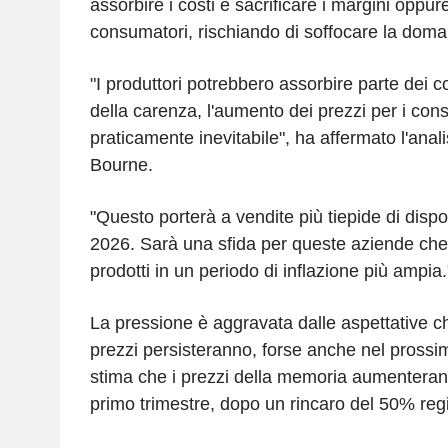
assorbire i costi e sacrificare i margini oppure 
consumatori, rischiando di soffocare la dom
"I produttori potrebbero assorbire parte dei cos
della carenza, l'aumento dei prezzi per i con
praticamente inevitabile", ha affermato l'ana
Bourne.
"Questo porterà a vendite più tiepide di dispo
2026. Sarà una sfida per queste aziende che
prodotti in un periodo di inflazione più ampia.
La pressione è aggravata dalle aspettative ch
prezzi persisteranno, forse anche nel pross
stima che i prezzi della memoria aumentera
primo trimestre, dopo un rincaro del 50% regi