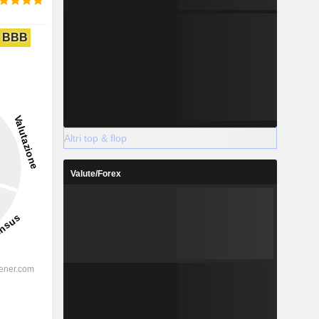
BBB
Altri top & flop
Valute/Forex