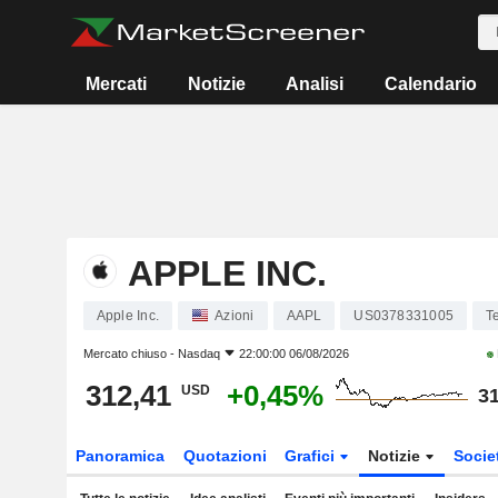
Mercati
Notizie
Analisi
Calendario
APPLE INC.
Apple Inc.
Azioni
AAPL
US0378331005
Te
Mercato chiuso -
Nasdaq
22:00:00 06/08/2026
312,41
+0,45%
USD
31
Panoramica
Quotazioni
Grafici
Notizie
Socie