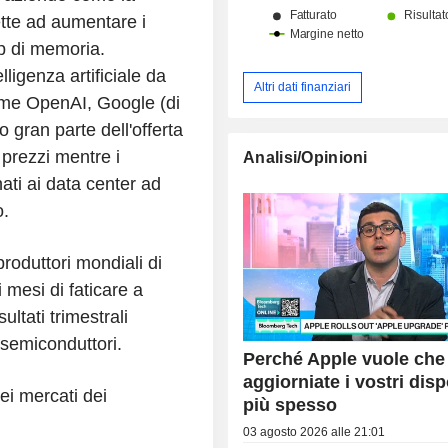
tte ad aumentare i
ip di memoria.
lligenza artificiale da
Altri dati finanziari
come OpenAI, Google (di
 gran parte dell'offerta
 prezzi mentre i
Analisi/Opinioni
ati ai data center ad
o.
roduttori mondiali di
 mesi di faticare a
ltati trimestrali
o semiconduttori.
Perché Apple vuole che
aggiorniate i vostri disp
ei mercati dei
più spesso
03 agosto 2026 alle 21:01