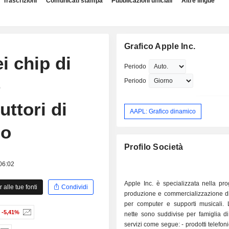
Trascrizioni
Comunicati stampa
Pubblicazioni ufficiali
Altre lingue
Grafico Apple Inc.
i chip di
Periodo
e
Periodo
uttori di
AAPL: Grafico dinamico
mo
Profilo Società
 06:02
Apple Inc. è specializzata nella pro
alle tue fonti
Condividi
produzione e commercializzazione d
per computer e supporti musicali. 
-5,41%
nette sono suddivise per famiglia di
servizi come segue: - prodotti telefonici (50,4%):