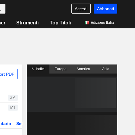
Accedi
Abbonati
ner
Strumenti
Top Titoli
Edizione Italia
Indici
Europa
America
Asia
ort PDF
ZM
MT
dario
Settore
Derivati
ETF