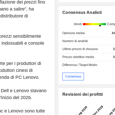
flazione dei prezzi fino
uano a salire", ha
Consensus Analisti
istributore di
Vendi
Comp
Opinione media
A
prezzi sensibilmente
Numero di analisti
vi indossabili e console
Ultimo prezzo di chiusura
3
Prezzo obiettivo medio
3
te per i produttori di
Differenza / Target Medio
duttori cinesi di
Consensus
enda di PC Lenovo.
 Dell e Lenovo stavano
Revisioni dei profitti
'inizio del 2026.
nc e Lenovo sono tutte