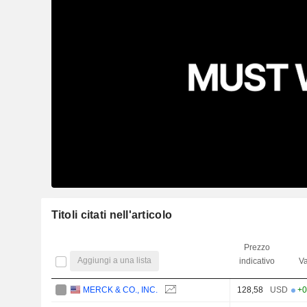
Titoli citati nell'articolo
Prezzo
Aggiungi a una lista
indicativo
Va
MERCK & CO., INC.
128,58
USD
+0