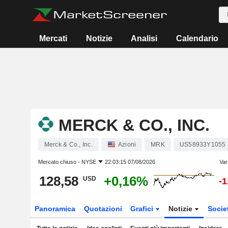
Mercati
Notizie
Analisi
Calendario
MERCK & CO., INC.
Merck & Co., Inc.
Azioni
MRK
US58933Y1055
Mercato chiuso -
NYSE
22:03:15 07/08/2026
Var
128,58
+0,16%
USD
-
Panoramica
Quotazioni
Grafici
Notizie
Socie