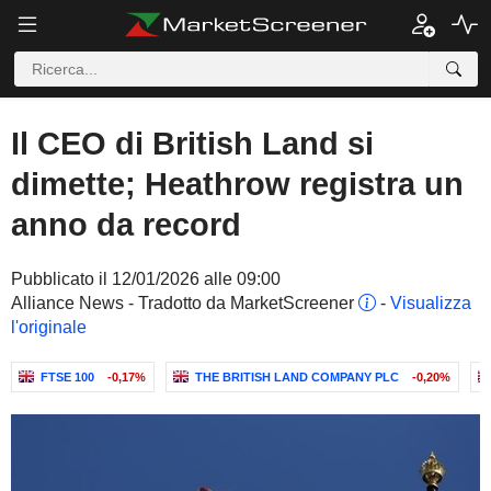
Il CEO di British Land si
dimette; Heathrow registra un
anno da record
Pubblicato il 12/01/2026 alle 09:00
Alliance News - Tradotto da MarketScreener
-
Visualizza
l'originale
FTSE 100
-0,17%
THE BRITISH LAND COMPANY PLC
-0,20%