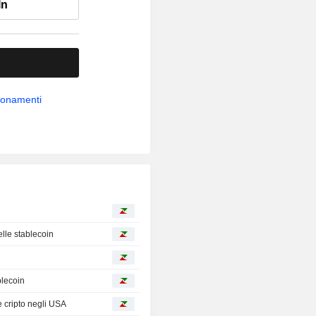
In
bbonamenti
lle stablecoin
blecoin
e cripto negli USA