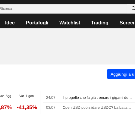
Idee
Portafogli
Watchlist
Trading
Scree
Aggiungi a un
iaz. 5gg
Var. 1 gen.
24/07
Il progetto che fa già tremare i giganti delle stablecoin
1,87%
-41,35%
03/07
Open USD può sfidare USDC? La battaglia per il futuro delle stablecoin