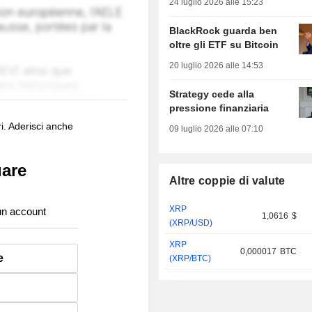
24 luglio 2026 alle 15:23
BlackRock guarda ben
oltre gli ETF su Bitcoin
20 luglio 2026 alle 14:53
Strategy cede alla
pressione finanziaria
i. Aderisci anche
09 luglio 2026 alle 07:10
uare
Altre coppie di valute
XRP
un account
1,0616
$
(XRP/USD)
XRP
0,000017
BTC
e
(XRP/BTC)