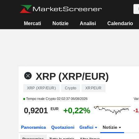
Mercati
Notizie
Analisi
Calendario
XRP (XRP/EUR)
XRP (XRP/EUR)
Crypto
XRPEUR
Tempo reale Crypto
02:02:37 06/08/2026
Var
0,9201
+0,22%
EUR
-
Panoramica
Quotazioni
Grafici
Notizie