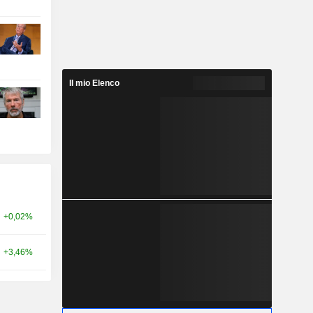
Il mio Elenco
+0,02%
+3,46%