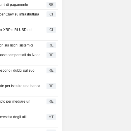
conti di pagamento
RE
enClaw su infrastruttura
CI
 per XRP e RLUSD nel
CI
i sui rischi sistemici
RE
Coinbase compensati da Nodal
RE
rescono i dubbi sul suo
RE
iale per istituire una banca
RE
ypto per mediare un
RE
escita degli utili,
MT