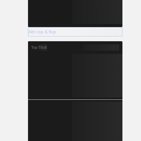
Altri top & flop
Top Titoli