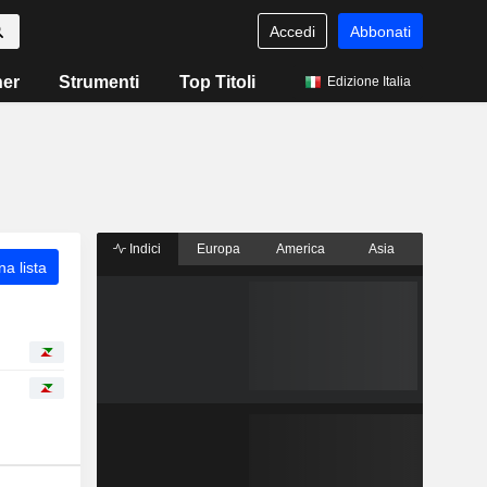
Accedi
Abbonati
ner
Strumenti
Top Titoli
Edizione Italia
Indici
Europa
America
Asia
a lista