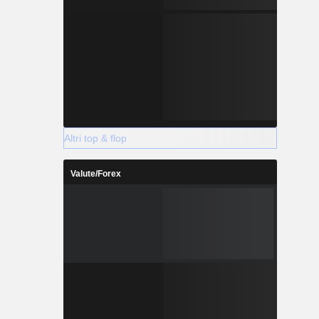
Altri top & flop
Valute/Forex