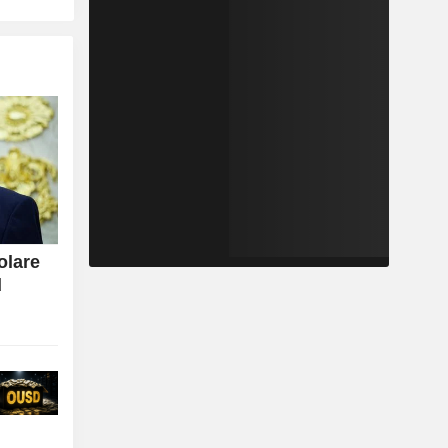
olare
d