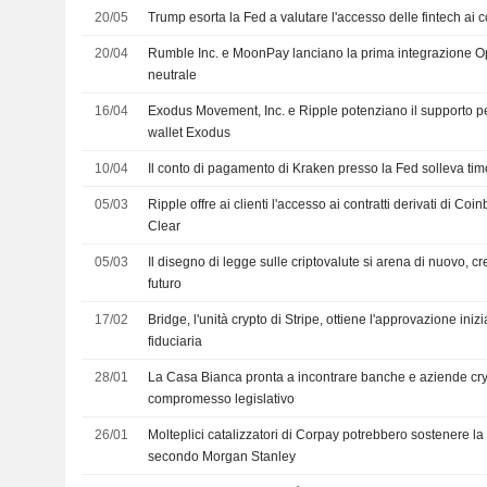
20/05
Trump esorta la Fed a valutare l'accesso delle fintech ai 
20/04
Rumble Inc. e MoonPay lanciano la prima integrazione Op
neutrale
16/04
Exodus Movement, Inc. e Ripple potenziano il supporto
wallet Exodus
10/04
Il conto di pagamento di Kraken presso la Fed solleva timor
05/03
Ripple offre ai clienti l'accesso ai contratti derivati di 
Clear
05/03
Il disegno di legge sulle criptovalute si arena di nuovo, c
futuro
17/02
Bridge, l'unità crypto di Stripe, ottiene l'approvazione iniz
fiduciaria
28/01
La Casa Bianca pronta a incontrare banche e aziende cr
compromesso legislativo
26/01
Molteplici catalizzatori di Corpay potrebbero sostenere la cr
secondo Morgan Stanley